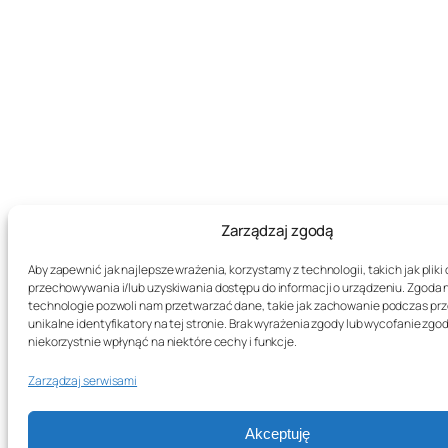
Zarządzaj zgodą
Aby zapewnić jak najlepsze wrażenia, korzystamy z technologii, takich jak pliki 
przechowywania i/lub uzyskiwania dostępu do informacji o urządzeniu. Zgoda 
technologie pozwoli nam przetwarzać dane, takie jak zachowanie podczas prz
unikalne identyfikatory na tej stronie. Brak wyrażenia zgody lub wycofanie zg
niekorzystnie wpłynąć na niektóre cechy i funkcje.
Zarządzaj serwisami
Akceptuję