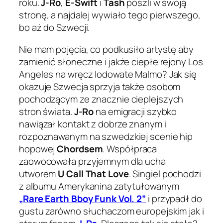
roku.
J-Ro
,
E-Swift
i
Tash
poszli w swoją
stronę, a najdalej wywiało tego pierwszego,
bo aż do Szwecji.
Nie mam pojęcia, co podkusiło artystę aby
zamienić słoneczne i jakże ciepłe rejony Los
Angeles na wręcz lodowate Malmo? Jak się
okazuje Szwecja sprzyja także osobom
pochodzącym ze znacznie cieplejszych
stron świata.
J-Ro
na emigracji szybko
nawiązał kontakt z dobrze znanym i
rozpoznawanym na szwedzkiej scenie hip
hopowej
Chordsem
. Współpraca
zaowocowała przyjemnym dla ucha
utworem
U Call That Love
. Singiel pochodzi
z albumu Amerykanina zatytułowanym
„Rare Earth Bboy Funk Vol. 2”
i przypadł do
gustu zarówno słuchaczom europejskim jak i