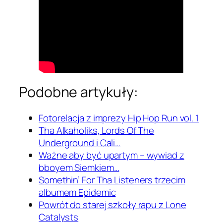
Podobne artykuły:
Fotorelacja z imprezy Hip Hop Run vol. 1
Tha Alkaholiks, Lords Of The
Underground i Cali…
Ważne aby być upartym – wywiad z
bboyem Siemkiem…
Somethin’ For Tha Listeners trzecim
albumem Epidemic
Powrót do starej szkoły rapu z Lone
Catalysts