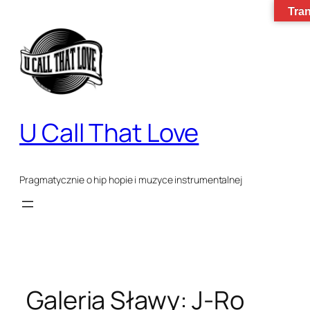
Tran
Przejdź
do
treści
U Call That Love
Pragmatycznie o hip hopie i muzyce instrumentalnej
Galeria Sławy: J-Ro