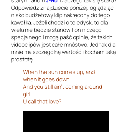
starym fanom
J-Ro
. Dlaczego tak się stało?
Odpowiedź znajdziecie poniżej, oglądając
nisko budżetowy klip nakręcony do tego
kawałka. Jeżeli chodzi o teledysk, to dla
wielu nie będzie stanowił on niczego
specjalnego i mogą paść opinie, że takich
videoclipów jest całe mnóstwo. Jednak dla
mnie ma szczególną wartość i kocham taką
prostotę.
When the sun comes up, and
when it goes down
And you still ain’t coming around
girl
U call that love?