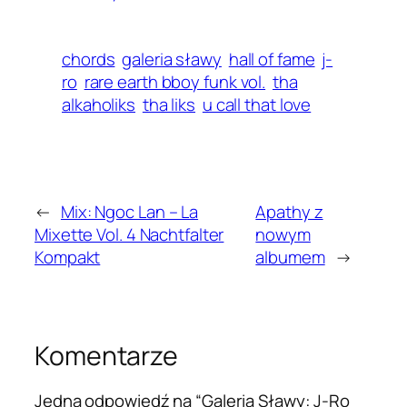
chords
galeria sławy
hall of fame
j-
ro
rare earth bboy funk vol.
tha
alkaholiks
tha liks
u call that love
←
Mix: Ngoc Lan – La
Apathy z
Mixette Vol. 4 Nachtfalter
nowym
Kompakt
albumem
→
Komentarze
Jedna odpowiedź na “Galeria Sławy: J-Ro