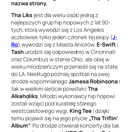
nazwa strony.
Tha Liks
jest dla wielu osób jedną z
najlepszych grup hip hopowych z lat 90-
tych, która wywodzi się z Los Angeles
aczkolwiek tylko jeden członek tej ekipy (
J-
Ro
) wywodzi się z Miasta Aniołów.
E-Swift
i
Tash
urodzili się odpowiednio w Cincinnati
oraz Columbus w stanie Ohio, ale obaj w
wieku młodzieńczym przenieśli się na stałe
do LA. Niedługo później spotkali na swej
drodze wspomnianego
Jamesa Robinsona
i
tak w wielkim skrócie powstało
Tha
Alkaholiks
. Młodzi wykonawcy hip hopowi
zostali wzięci pod kuratelę starego
westcoastowego wygi,
King Tee
i dzięki
temu pojawili się na jego płycie
„Tha Triflin’
Album”
. Po drodze otwierali koncerty dla tak