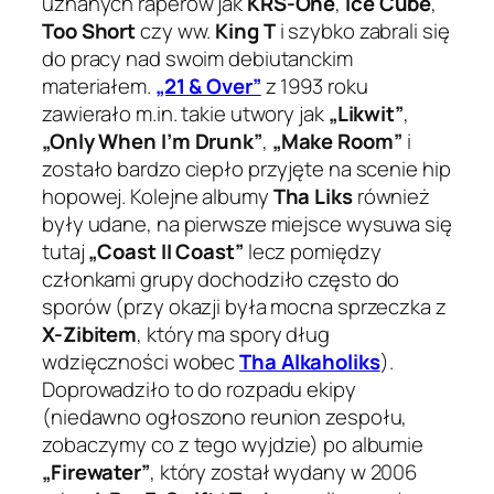
uznanych raperów jak
KRS-One
,
Ice Cube
,
Too Short
czy ww.
King T
i szybko zabrali się
do pracy nad swoim debiutanckim
materiałem.
„21 & Over”
z 1993 roku
zawierało m.in. takie utwory jak
„Likwit”
,
„Only When I’m Drunk”
,
„Make Room”
i
zostało bardzo ciepło przyjęte na scenie hip
hopowej. Kolejne albumy
Tha Liks
również
były udane, na pierwsze miejsce wysuwa się
tutaj
„Coast II Coast”
lecz pomiędzy
członkami grupy dochodziło często do
sporów (przy okazji była mocna sprzeczka z
X-Zibitem
, który ma spory dług
wdzięczności wobec
Tha Alkaholiks
).
Doprowadziło to do rozpadu ekipy
(niedawno ogłoszono reunion zespołu,
zobaczymy co z tego wyjdzie) po albumie
„Firewater”
, który został wydany w 2006