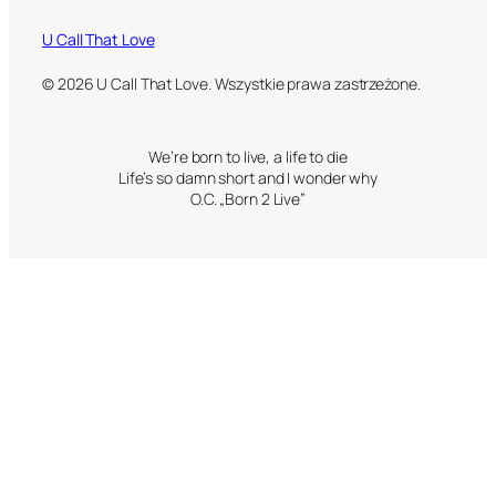
U Call That Love
© 2026 U Call That Love. Wszystkie prawa zastrzeżone.
We’re born to live, a life to die
Life’s so damn short and I wonder why
O.C. „Born 2 Live”