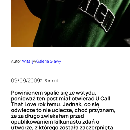
Autor:
Witalij
w
Galeria Sławy
09/09/2009
2–3 minut
Powinienem spalić się ze wstydu,
ponieważ ten post miał otwierać U Call
That Love rok temu. Jednak, co się
odwlecze to nie uciecze, choć przyznam,
że za długo zwlekałem przed
opublikowaniem kilkunastu zdań o
utworze, z którego została zaczerpnięta