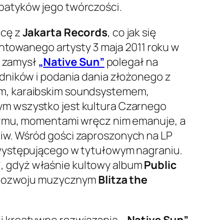
atyków jego twórczości.
acę z
Jakarta Records
, co jak się
entowanego artysty 3 maja 2011 roku w
y zamysł
„Native Sun”
polegał na
dników i podania dania złożonego z
em, karaibskim soundsystemem,
m wszystko jest kultura Czarnego
zmu, momentami wręcz nim emanuje, a
iw. Wśród gości zaproszonych na LP
ystępującego w tytułowym nagraniu.
”
, gdyż właśnie kultowy album
Public
w rozwoju muzycznym
Blitza the
i kreatywne rozwiązania.
„Native Sun”