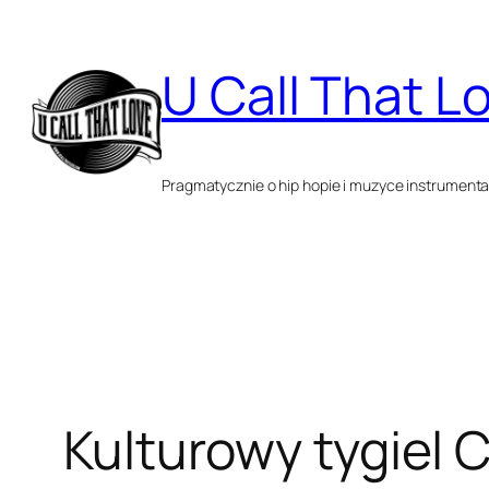
Przejdź
do
U Call That L
treści
Pragmatycznie o hip hopie i muzyce instrumenta
Kulturowy tygiel 