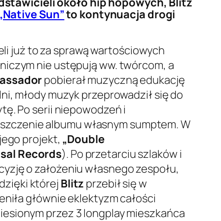
stawicieli około hip hopowych, Blitz
„Native Sun”
to kontynuacja drogi
eli już to za sprawą wartościowych
 niczym nie ustępują ww. twórcom, a
bassador
pobierał muzyczną edukację
lni, młody muzyk przeprowadził się do
tę. Po serii niepowodzeń i
uszczenie albumu własnym sumptem. W
jego projekt,
„Double
isal Records
). Po przetarciu szlaków i
cyzję o założeniu własnego zespołu,
dzięki której
Blitz
przebił się w
ceniła głównie eklektyzm całości
iesionym przez 3 longplay mieszkańca