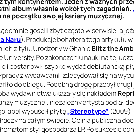
z tym kontynentem. Jeden z ważnych przed
tni album właśnie wokół tych zagadnień.
 na początku swojej kariery muzycznej.
ądem nie gościli zbyt często w serwisie, a jeż
a Naru
). Produkcje bohatera tego artykułu w
 ich z tyłu. Urodzony w Ghanie
Blitz the Am
University. Po zakończeniu nauki na tej ucze
ie i postanowił szybko wydać debiutancką pły
łpracy z wydawcami, zdecydował się na wyp
afiło do obiegu. Podobną drogę przebył drugi 
 (oba wydawnictwa ukazały się nakładem
Repr
nży muzycznej, niezależny artysta podjął de
go label wypuścił płytę
„Stereotype”
(2009), 
chaczy na całym świecie. Opinia publiczna do
hematom styl gospodarza LP. Po sukcesie odn