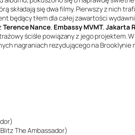
 składają się dwa filmy. Pierwszy z nich trafi
ent będący tłem dla całej zawartości wydawn
z
Terence Nance
,
Embassy MVMT
,
Jakarta 
ażowy ściśle powiązany z jego projektem. W t
nych nagraniach rezydującego na Brooklynie 
ador)
. Blitz The Ambassador)