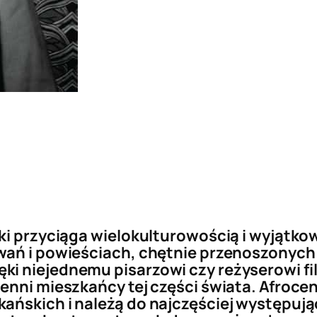
ki przyciąga wielokulturowością i wyjątko
ań i powieściach, chętnie przenoszonych p
ki niejednemu pisarzowi czy reżyserowi f
zenni mieszkańcy tej części świata. Afroce
kańskich i należą do najczęściej występuj