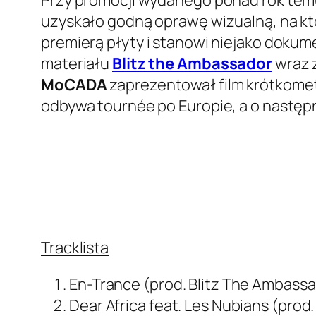
uzyskało godną oprawę wizualną, na którą
premierą płyty i stanowi niejako dokum
materiału
Blitz the Ambassador
wraz 
MoCADA
zaprezentował film krótkometr
odbywa tournée po Europie, a o następ
Tracklista
En-Trance (prod. Blitz The Ambass
Dear Africa feat. Les Nubians (prod