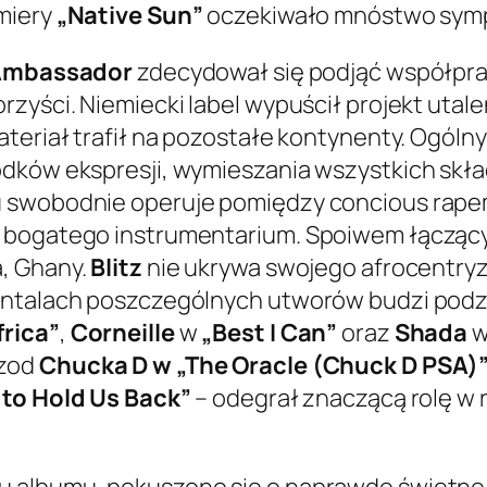
emiery
„Native Sun”
oczekiwało mnóstwo symp
 Ambassador
zdecydował się podjąć współpr
rzyści. Niemiecki label wypuścił projekt utal
ateriał trafił na pozostałe kontynenty. Ogóln
odków ekspresji, wymieszania wszystkich skła
u swobodnie operuje pomiędzy concious rap
y bogatego instrumentarium. Spoiwem łączący
, Ghany.
Blitz
nie ukrywa swojego afrocentry
entalach poszczególnych utworów budzi podz
frica”
,
Corneille
w
„Best I Can”
oraz
Shada
w
izod
Chucka D w „The Oracle (Chuck D PSA)
s to Hold Us Back”
– odegrał znaczącą rolę 
u albumu, pokuszono się o naprawdę świetne 