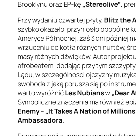
Brooklynu oraz EP-kę
„Stereolive”
, pr
Przy wydaniu czwartej płyty,
Blitz the
szybko okazało, przyniosło obopólne ko
Ameryce Północnej, zaś 3 dni później m
wrzuceniu do kotła różnych nurtów, śr
masy różnych dźwięków. Autor projekt
afrobeatem, dodając przy tym szczypt
Lądu, w szczególności ojczyzny muzyka
swoboda z jaką porusza się po instrum
warto wyróżnić
Les Nubians
w
„Dear A
Symboliczne znaczenia ma również ep
Enemy
–
„It Takes A Nation of Million
Ambassadora
.
Przy promocji wydanego ponad rok tem