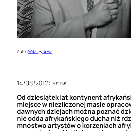
Autor:
Witalij
w
News
14/08/2012
3–4 minut
Od dziesiątek lat kontynent afrykańs
miejsce w niezliczonej masie opracow
dawnych dziejach można poznać dzię
nie odda afrykańskiego ducha niż rd
mnóstwo artystów o korzeniach afry