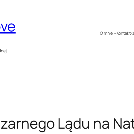
ove
O mnie
Kontakt
K
lnej
Czarnego Lądu na Nat