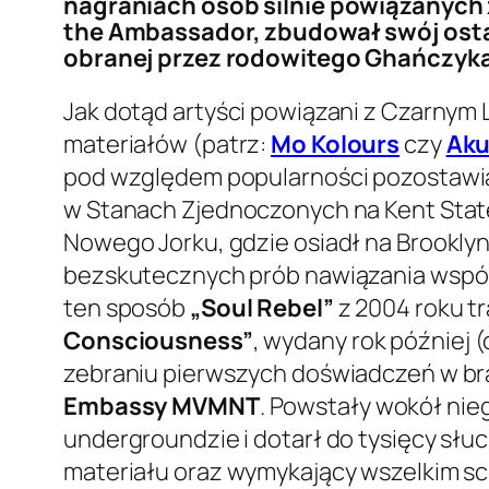
nagraniach osób silnie powiązanych 
the Ambassador, zbudował swój osta
obranej przez rodowitego Ghańczyka
Jak dotąd artyści powiązani z Czarnym L
materiałów (patrz:
Mo Kolours
czy
Aku
pod względem popularności pozostawia
w Stanach Zjednoczonych na Kent State 
Nowego Jorku, gdzie osiadł na Brooklyn
bezskutecznych prób nawiązania wspó
ten sposób
„Soul Rebel”
z 2004 roku tr
Consciousness”
, wydany rok później
zebraniu pierwszych doświadczeń w bra
Embassy MVMNT
. Powstały wokół nie
undergroundzie i dotarł do tysięcy słu
materiału oraz wymykający wszelkim sc