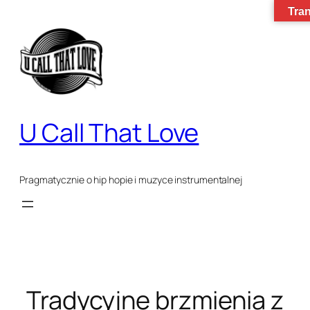
Tran
Przejdź
do
treści
U Call That Love
Pragmatycznie o hip hopie i muzyce instrumentalnej
Tradycyjne brzmienia z