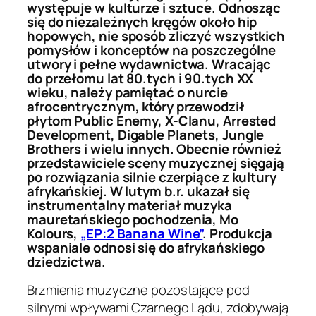
występuje w kulturze i sztuce. Odnosząc
się do niezależnych kręgów około hip
hopowych, nie sposób zliczyć wszystkich
pomysłów i konceptów na poszczególne
utwory i pełne wydawnictwa. Wracając
do przełomu lat 80.tych i 90.tych XX
wieku, należy pamiętać o nurcie
afrocentrycznym, który przewodził
płytom Public Enemy, X-Clanu, Arrested
Development, Digable Planets, Jungle
Brothers i wielu innych. Obecnie również
przedstawiciele sceny muzycznej sięgają
po rozwiązania silnie czerpiące z kultury
afrykańskiej. W lutym b.r. ukazał się
instrumentalny materiał muzyka
mauretańskiego pochodzenia, Mo
Kolours,
„EP:2 Banana Wine”
. Produkcja
wspaniale odnosi się do afrykańskiego
dziedzictwa.
Brzmienia muzyczne pozostające pod
silnymi wpływami Czarnego Lądu, zdobywają