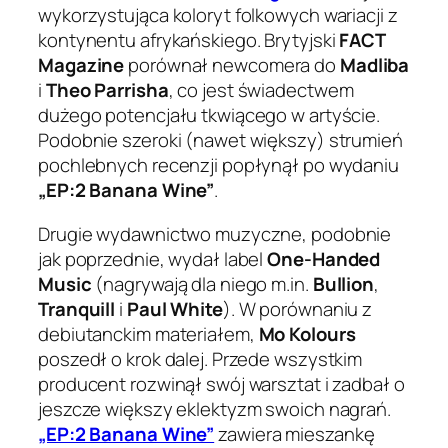
wykorzystująca koloryt folkowych wariacji z
kontynentu afrykańskiego. Brytyjski
FACT
Magazine
porównał newcomera do
Madliba
i
Theo Parrisha
, co jest świadectwem
dużego potencjału tkwiącego w artyście.
Podobnie szeroki (nawet większy) strumień
pochlebnych recenzji popłynął po wydaniu
„EP:2 Banana Wine”
.
Drugie wydawnictwo muzyczne, podobnie
jak poprzednie, wydał label
One-Handed
Music
(nagrywają dla niego m.in.
Bullion
,
Tranquill
i
Paul White
). W porównaniu z
debiutanckim materiałem,
Mo Kolours
poszedł o krok dalej. Przede wszystkim
producent rozwinął swój warsztat i zadbał o
jeszcze większy eklektyzm swoich nagrań.
„EP:2 Banana Wine”
zawiera mieszankę