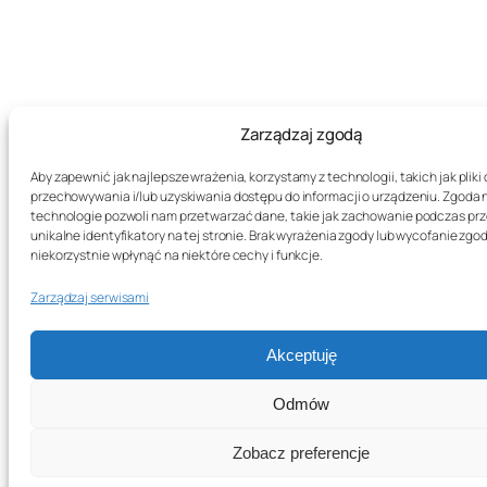
Zarządzaj zgodą
Aby zapewnić jak najlepsze wrażenia, korzystamy z technologii, takich jak pliki 
przechowywania i/lub uzyskiwania dostępu do informacji o urządzeniu. Zgoda 
technologie pozwoli nam przetwarzać dane, takie jak zachowanie podczas prz
unikalne identyfikatory na tej stronie. Brak wyrażenia zgody lub wycofanie zg
niekorzystnie wpłynąć na niektóre cechy i funkcje.
Zarządzaj serwisami
Akceptuję
Odmów
Zobacz preferencje