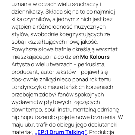
uznanie w oczach wielu słuchaczy i
dziennikarzy. Składa się na to co najmniej
kilka czynników, a jednym z nich jest bez
wątpienia różnorodność muzycznych
stylów, swobodnie koegzystujących ze
sobą i kształtujących nową jakość.
Powyższe słowa trafnie określają warsztat
mieszkającego na co dzień
Mo Kolours
.
Artysta o wielu twarzach – perkusista,
producent, autor tekstów – pojawił się
dosłownie znikąd nieco ponad rok temu.
Londyńczyk o mauretańskich korzeniach
przebojem zdobył fanów spokojnych
wydawnictw płytowych, łączących
downtempo, soul, instrumentalną odmianę
hip hopu i szeroko pojęte nowe brzmienia. W
maju ub.r. trafił do obiegu jego debiutancki
materiał,
„EP:1 Drum Talking”
. Produkcja