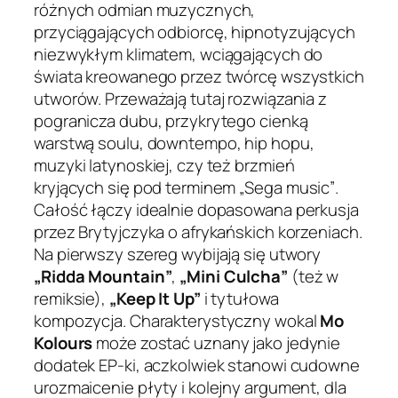
różnych odmian muzycznych,
przyciągających odbiorcę, hipnotyzujących
niezwykłym klimatem, wciągających do
świata kreowanego przez twórcę wszystkich
utworów. Przeważają tutaj rozwiązania z
pogranicza dubu, przykrytego cienką
warstwą soulu, downtempo, hip hopu,
muzyki latynoskiej, czy też brzmień
kryjących się pod terminem
„Sega music”
.
Całość łączy idealnie dopasowana perkusja
przez Brytyjczyka o afrykańskich korzeniach.
Na pierwszy szereg wybijają się utwory
„Ridda Mountain”
,
„Mini Culcha”
(też w
remiksie),
„Keep It Up”
i tytułowa
kompozycja. Charakterystyczny wokal
Mo
Kolours
może zostać uznany jako jedynie
dodatek EP-ki, aczkolwiek stanowi cudowne
urozmaicenie płyty i kolejny argument, dla