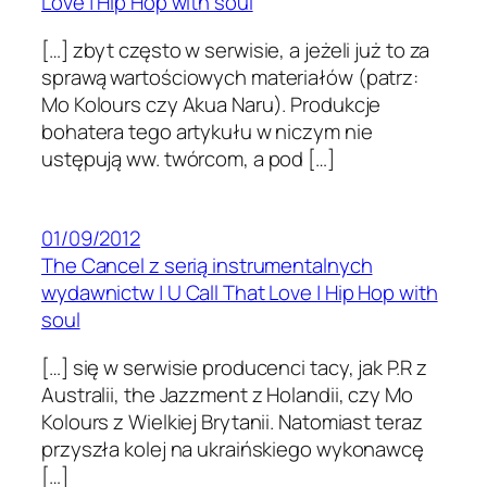
Love | Hip Hop with soul
[…] zbyt często w ser­wisie, a jeżeli już to za
sprawą wartoś­ciowych mate­ri­ałów (patrz:
Mo Kolours czy Akua Naru). Pro­dukcje
bohat­era tego artykułu w niczym nie
ustępują ww. twór­com, a pod […]
01/09/2012
The Cancel z serią instrumentalnych
wydawnictw | U Call That Love | Hip Hop with
soul
[…] się w ser­wisie pro­du­cenci tacy, jak P.R z
Aus­tralii, the Jazz­ment z Holandii, czy Mo
Kolours z Wielkiej Bry­tanii. Nato­mi­ast teraz
przyszła kolej na ukraińskiego wykon­awcę
[…]