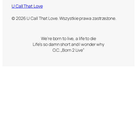
U Call That Love
© 2026 U Call That Love. Wszystkie prawa zastrzeżone.
We’re born to live, a life to die
Life’s so damn short and I wonder why
O.C. „Born 2 Live”