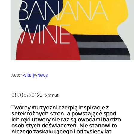
Autor:
Witalij
w
News
08/05/2012
2–3 minut
Twórcy muzyczni czerpią inspiracje z
setek różnych stron, a powstające spod
ich ręki utwory nie raz są owocami bardzo
osobistych doświadczeń. Nie stanowi to
niczego zaskakującego i od tysięcy lat