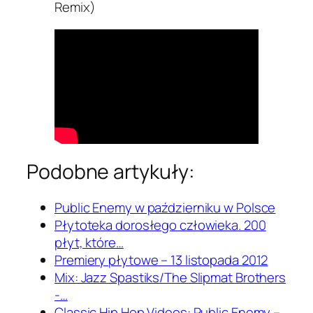
Remix)
Podobne artykuły:
Public Enemy w październiku w Polsce
Płytoteka dorosłego człowieka. 200
płyt, które…
Premiery płytowe – 13 listopada 2012
Mix: Jazz Spastiks/The Slipmat Brothers
-…
Classic Hip Hop Videos: Public Enemy –