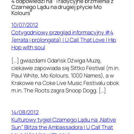
4 odpowiedzi na “Tradycyjne brzmienia z
Czarnego Lądu na drugiej płycie Mo
Kolours”
10/07/2012
Cotygodniowy przegląd informacyjny #4
(errata i prolongata) | U Call That Love | Hip
Hop with soul
[…] gwiaz­dami Gdańsk Dźwiga Muzę,
ciekawie zapowiada się Sit­tko Fes­ti­val (m.in.
Paul White, Mo Kolours, 1000 Names), a w
Krakowie na Coke Live Music Fes­ti­valu obok
m.in. The Roots zagra Snoop Dogg. […]
14/08/2012
Kulturowy tygiel Czarnego Lądu na „Native
Sun” Blitza the Ambassadora | U Call That