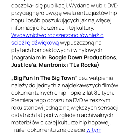
doczekał się publikacji. Wydane w ub.r. DVD
przyciągnęło uwagę wielu entuzjastów hip
hopu i osób poszukujących jak najwięcej
informacji o korzeniach tej kultury.
Wydawnictwo rozszerzono również o
ścieżkę dźwiękową
wypuszczoną na
płytach kompaktowych i winylowych
(nagrania m.in.
Boogie Down Productions
,
Just Ice’a
,
Mantronix
i
T La Rocka
).
„Big Fun In The Big Town”
bez wątpienia
należy do jednych z najciekawszych filmów
dokumentalnych o hip hopie z lat 80.tych.
Premiera tego obrazu na DVD w zeszłym
roku stanowi jedną z największych sensacji
ostatnich lat pod względem archiwalnych
materiałów o całej kulturze hip hopowej.
Trailer dokumentu znajdziecie
w tym