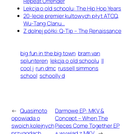
Repeat Offender
Lekcja o old schoolu: The Hip Hop Years
20-lecie premier kultowych płyt ATCQ,
Wu-Tang Clanu…
Z dolnej półki: Q-Tip – The Renaissance
big fun in the big town
bram van
splunteren
lekcja o old schoolu
ll
cool j
run dmc
russell simmons
school
schoolly d
←
Quasimoto
Darmowe EP: MKV &
opowiada o
Concept – When The
swoich kolejnych
Pieces Come Together EP
przygodach
+ wywiad z MKV
→