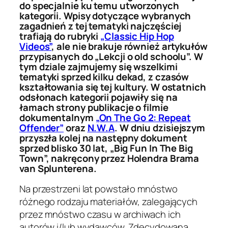
do specjalnie ku temu utworzonych
kategorii. Wpisy dotyczące wybranych
zagadnień z tej tematyki najczęściej
trafiają do rubryki
„Classic Hip Hop
Videos”
, ale nie brakuje również artykułów
przypisanych do „Lekcji o old schoolu”. W
tym dziale zajmujemy się wszelkimi
tematyki sprzed kilku dekad, z czasów
kształtowania się tej kultury. W ostatnich
odsłonach kategorii pojawiły się na
łamach strony publikacje o filmie
dokumentalnym
„On The Go 2: Repeat
Offender”
oraz
N.W.A
. W dniu dzisiejszym
przyszła kolej na następny dokument
sprzed blisko 30 lat, „Big Fun In The Big
Town”, nakręcony przez Holendra Brama
van Splunterena.
Na przestrzeni lat powstało mnóstwo
różnego rodzaju materiałów, zalegających
przez mnóstwo czasu w archiwach ich
autorów i/lub wydawców. Zdecydowana