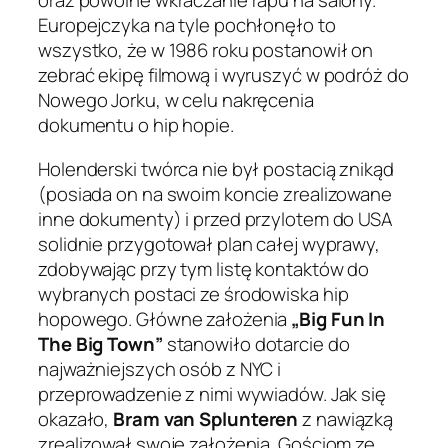
oraz powolne wkraczanie rapu na salony.
Europejczyka na tyle pochłonęło to
wszystko, że w 1986 roku postanowił on
zebrać ekipę filmową i wyruszyć w podróż do
Nowego Jorku, w celu nakręcenia
dokumentu o hip hopie.
Holenderski twórca nie był postacią znikąd
(posiada on na swoim koncie zrealizowane
inne dokumenty) i przed przylotem do USA
solidnie przygotował plan całej wyprawy,
zdobywając przy tym listę kontaktów do
wybranych postaci ze środowiska hip
hopowego. Główne założenia
„Big Fun In
The Big Town”
stanowiło dotarcie do
najważniejszych osób z NYC i
przeprowadzenie z nimi wywiadów. Jak się
okazało,
Bram van Splunteren
z nawiązką
zrealizował swoje założenia. Gościom ze