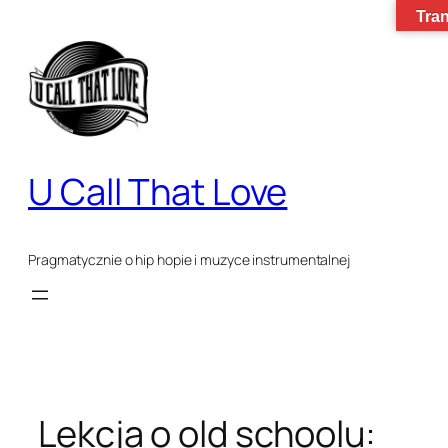
Tran
Przejdź
do
treści
U Call That Love
Pragmatycznie o hip hopie i muzyce instrumentalnej
Lekcja o old schoolu: