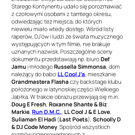
Starego Kontynentu udało się porozmawiać
z czołowymi osobami z tamtego okresu,
odwiedzając też miejsca, do których
niewielu miało wtedy dostęp. Wśród listy
raperów, DJ’ów i ludzi ze świata muzycznego
występujących w tym filmie, nie brakuje
uznanych nazwisk. Poszczególne sceny
dokumentu przedstawiają np. biuro
Def
Jamu
i młodego
Russella Simmonsa
, dom
należący do babci
LL Cool J’a
, mieszkanie
Grandmastera Flasha
czy backstage klubu
położonego w latynoskiej części Wielkiego
Jabłka. W trakcie obrazu przewijają się m.in.
Doug E Fresh
,
Roxanne Shante & Biz
Markie
,
Run D.M.C.
,
LL Cool J & E Love
,
Suliaman El Hadi
(
Last Poets
),
Schoolly D
& DJ Code Money
. Spośród wszystkich
rozmów przeprowadzonych z