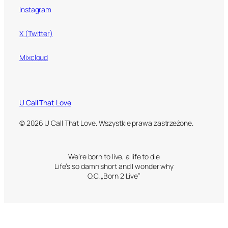
Instagram
X (Twitter)
Mixcloud
U Call That Love
© 2026 U Call That Love. Wszystkie prawa zastrzeżone.
We’re born to live, a life to die
Life’s so damn short and I wonder why
O.C. „Born 2 Live”