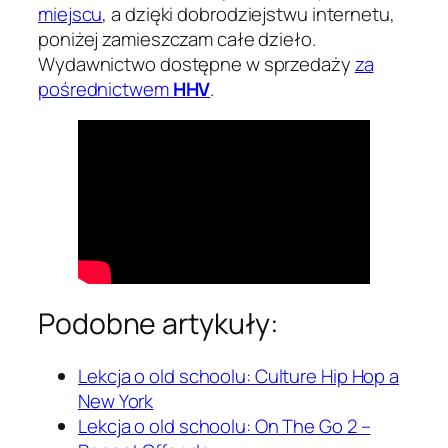
miejscu
, a dzięki dobrodziejstwu internetu,
poniżej zamieszczam całe dzieło.
Wydawnictwo dostępne w sprzedaży
za
pośrednictwem
HHV
.
Podobne artykuły:
Lekcja o old schoolu: Culture Hip Hop a
New York
Lekcja o old schoolu: On The Go 2 –