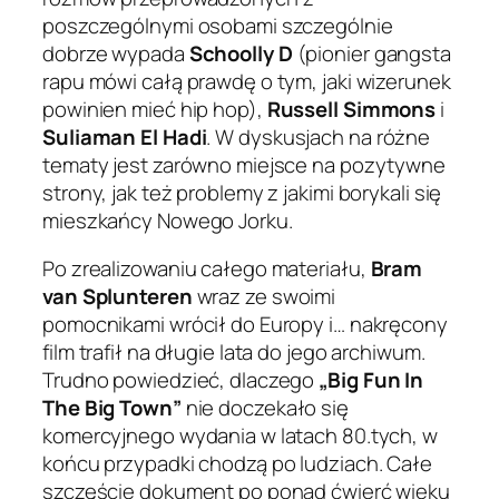
poszczególnymi osobami szczególnie
dobrze wypada
Schoolly D
(pionier gangsta
rapu mówi całą prawdę o tym, jaki wizerunek
powinien mieć hip hop),
Russell Simmons
i
Suliaman El Hadi
. W dyskusjach na różne
tematy jest zarówno miejsce na pozytywne
strony, jak też problemy z jakimi borykali się
mieszkańcy Nowego Jorku.
Po zrealizowaniu całego materiału,
Bram
van Splunteren
wraz ze swoimi
pomocnikami wrócił do Europy i… nakręcony
film trafił na długie lata do jego archiwum.
Trudno powiedzieć, dlaczego
„Big Fun In
The Big Town”
nie doczekało się
komercyjnego wydania w latach 80.tych, w
końcu przypadki chodzą po ludziach. Całe
szczęście dokument po ponad ćwierć wieku