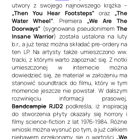
utwory z swojego najnowszego krążka –
„Then You Hear Footsteps”
oraz
„The
Water Wheel”
. Premiera
„We Are The
Doorways”
(sygnowana pseudonimem
The
Insane Warrior
) została ustalona na luty
b.r., a już teraz można składać pre-ordery na
ten LP. Na artysty także umieszczono ww.
tracki, z którymi warto zapoznać się. Z notki
umieszczonej w internecie można
dowiedzieć się, że materiał w założeniu ma
stanowić soundtrack do filmu, który w tym
momencie jeszcze nie powstał. W dalszym
rozwinięciu informacji prasowej,
Bandcampie
RJD2
podkreśla, iż inspiracją
do stworzenia płyty okazały się horrory i
filmy science-fiction z lat 1976-1984. Różne
wnioski można wysnuć po tym, a już całkiem
niebawem przekonamy się o wartości
„We