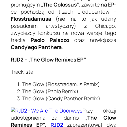
promującym
„The Colossus”
, zawarte na EP-
ce pochodzą od trzech producentów –
Flosstradamusa
(nie ma to jak udany
pseudonim artystyczny) z Chicago,
zwycięzcy konkursu na nową wersję tego
tracka
Paolo Palazzo
oraz nowicjusza
Candy’ego Panthera
.
RJD2 – „The Glow Remixes EP”
Tracklista
The Glow (Flosstradamus Remix)
The Glow (Paolo Remix)
The Glow (Candy Panther Remix)
Przy okazji
udostępnienia za darmo
„The Glow
Remixes EP”
,
RJD2
zaprezentował dwa