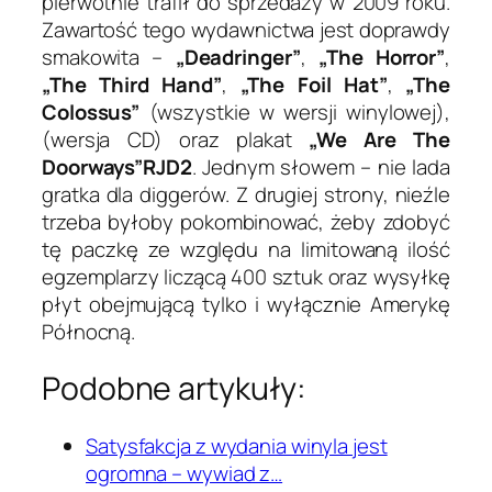
pierwotnie trafił do sprzedaży w 2009 roku.
Zawartość tego wydawnictwa jest doprawdy
smakowita –
„Deadringer”
,
„The Horror”
,
„The Third Hand”
,
„The Foil Hat”
,
„The
Colossus”
(wszystkie w wersji winylowej),
(wersja CD) oraz plakat
„We Are The
Doorways”RJD2
. Jednym słowem – nie lada
gratka dla diggerów. Z drugiej strony, nieźle
trzeba byłoby pokombinować, żeby zdobyć
tę paczkę ze względu na limitowaną ilość
egzemplarzy liczącą 400 sztuk oraz wysyłkę
płyt obejmującą tylko i wyłącznie Amerykę
Północną.
Podobne artykuły:
Satysfakcja z wydania winyla jest
ogromna – wywiad z…