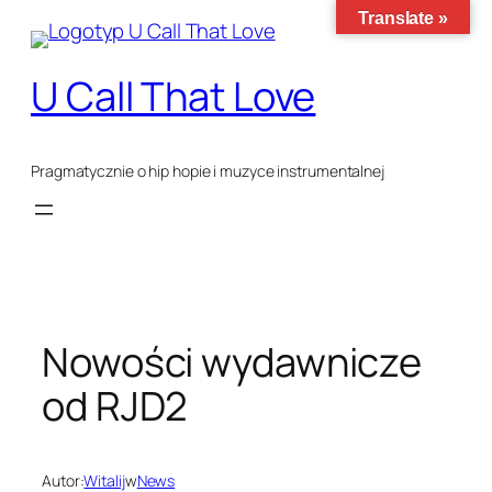
Przejdź
Translate »
do
treści
U Call That Love
Pragmatycznie o hip hopie i muzyce instrumentalnej
Nowości wydawnicze
od RJD2
Autor:
Witalij
w
News