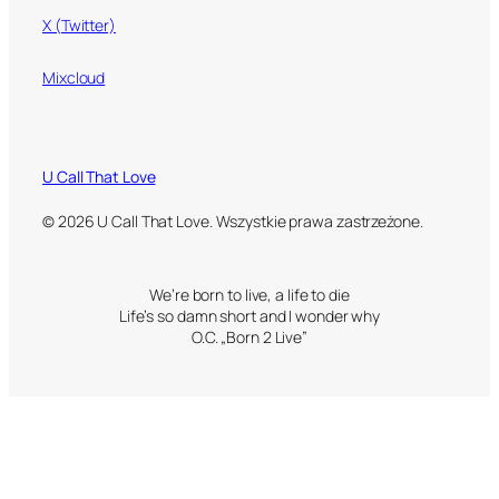
X (Twitter)
Mixcloud
U Call That Love
© 2026 U Call That Love. Wszystkie prawa zastrzeżone.
We’re born to live, a life to die
Life’s so damn short and I wonder why
O.C. „Born 2 Live”