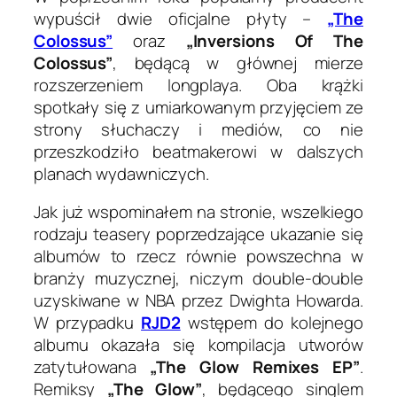
wypuścił dwie oficjalne płyty –
„The
Colossus”
oraz
„Inversions Of The
Colossus”
, będącą w głównej mierze
rozszerzeniem longplaya. Oba krążki
spotkały się z umiarkowanym przyjęciem ze
strony słuchaczy i mediów, co nie
przeszkodziło beatmakerowi w dalszych
planach wydawniczych.
Jak już wspominałem na stronie, wszelkiego
rodzaju teasery poprzedzające ukazanie się
albumów to rzecz równie powszechna w
branży muzycznej, niczym double-double
uzyskiwane w NBA przez Dwighta Howarda.
W przypadku
RJD2
wstępem do kolejnego
albumu okazała się kompilacja utworów
zatytułowana
„The Glow Remixes EP”
.
Remiksy
„The Glow”
, będącego singlem