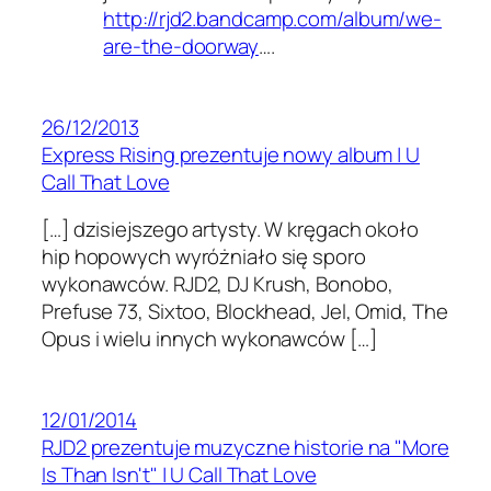
http://rjd2.bandcamp.com/album/we-
are-the-doorway
….
26/12/2013
Express Rising prezentuje nowy album | U
Call That Love
[…] dzisiejszego artysty. W kręgach około
hip hopowych wyróżniało się sporo
wykonawców. RJD2, DJ Krush, Bonobo,
Prefuse 73, Sixtoo, Blockhead, Jel, Omid, The
Opus i wielu innych wykonawców […]
12/01/2014
RJD2 prezentuje muzyczne historie na "More
Is Than Isn't" | U Call That Love