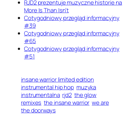
RJD2 prezentuje muzyczne historie na
More Is Than Isn’t
Cotygodniowy przegląd informacyjny
#39
Cotygodniowy przegląd informacyjny
#65
Cotygodniowy przegląd informacyjny
#51
insane warrior limited edition
instrumental hip hop
muzyka
instrumentalna
rjd2
the glow
remixes
the insane warrior
we are
the doorways