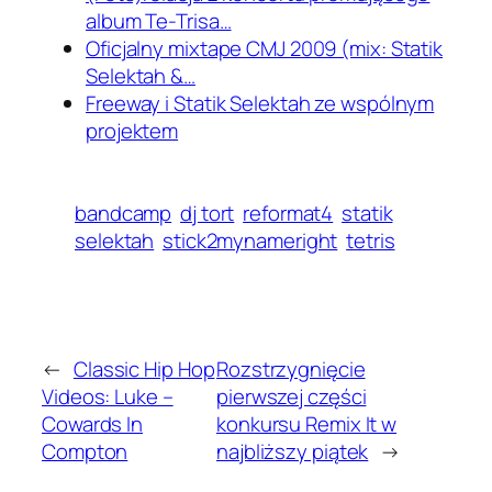
album Te-Trisa…
Oficjalny mixtape CMJ 2009 (mix: Statik
Selektah &…
Freeway i Statik Selektah ze wspólnym
projektem
bandcamp
dj tort
reformat4
statik
selektah
stick2mynameright
tetris
←
Classic Hip Hop
Rozstrzygnięcie
Videos: Luke –
pierwszej części
Cowards In
konkursu Remix It w
Compton
najbliższy piątek
→