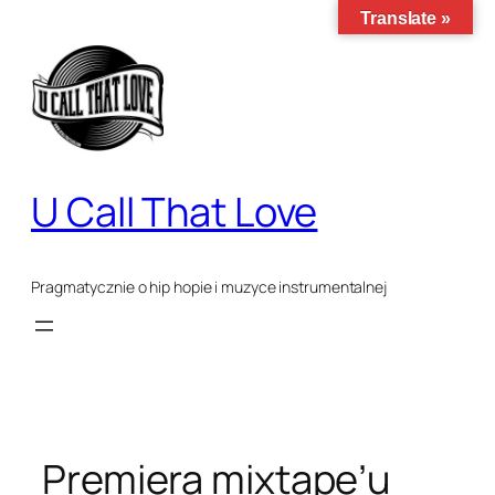
Translate »
Przejdź
do
treści
U Call That Love
Pragmatycznie o hip hopie i muzyce instrumentalnej
Premiera mixtape’u