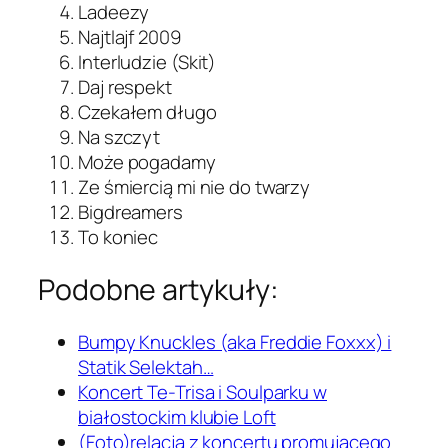
Ladeezy
Najtlajf 2009
Interludzie (Skit)
Daj respekt
Czekałem długo
Na szczyt
Może pogadamy
Ze śmiercią mi nie do twarzy
Bigdreamers
To koniec
Podobne artykuły:
Bumpy Knuckles (aka Freddie Foxxx) i
Statik Selektah…
Koncert Te-Trisa i Soulparku w
białostockim klubie Loft
(Foto)relacja z koncertu promującego