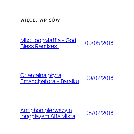
WIĘCEJ WPISÓW
Mix: LoopMaffia – God
09/05/2018
Bless Remixes!
Orientalna płyta
09/02/2018
Emancipatora – Baralku
Antiphon pierwszym
08/02/2018
longplayem Alfa Mista