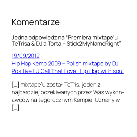
Komentarze
Jedna odpowiedź na “Premiera mixtape’u
TeTrisa & DJ’a Torta – Stick2MyNameRight”
19/09/2012
Hip Hop Kemp 2009 – Polish mixtape by DJ
Positive | U Call That Love | Hip Hop with soul
[…] mixtape’u został TeTris, jeden z
najbardziej oczeki­wanych przez Was wykon­
aw­ców na tegorocznym Kem­pie. Uznany w
[…]