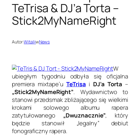
TeTrisa & DJ’a Torta –
Stick2MyNameRight
Autor:
Witalij
w
News
W
ubiegłym tygodniu odbyła się oficjalna
premiera mixtape’u
TeTrisa
i
DJ’a Torta
–
„Stick2MyNameRight”
. Wydawnictwo to
stanowi przedsmak zbliżającego się wielkimi
krokami solowego albumu rapera
zatytułowanego
„Dwuznacznie”
, który
będzie stanowił „legalny” debiut
fonograficzny rapera.