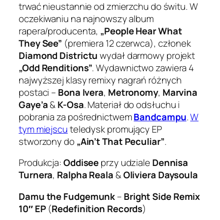
trwać nieustannie od zmierzchu do świtu. W
oczekiwaniu na najnowszy album
rapera/producenta,
„People Hear What
They See”
(premiera 12 czerwca), członek
Diamond Districtu
wydał darmowy projekt
„Odd Renditions”
. Wydawnictwo zawiera 4
najwyższej klasy remixy nagrań różnych
postaci –
Bona Ivera
,
Metronomy
,
Marvina
Gaye’a
&
K-Osa
. Materiał do odsłuchu i
pobrania za pośrednictwem
Bandcampu
.
W
tym miejscu
teledysk promujący EP
stworzony do
„Ain’t That Peculiar”
.
Produkcja:
Oddisee
przy udziale
Dennisa
Turnera
,
Ralpha Reala
&
Oliviera Daysoula
Damu the Fudgemunk
–
Bright Side Remix
10″ EP
(
Redefinition Records
)