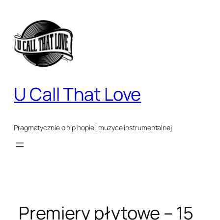
Przejdź
do
treści
U Call That Love
Pragmatycznie o hip hopie i muzyce instrumentalnej
Premiery płytowe – 15