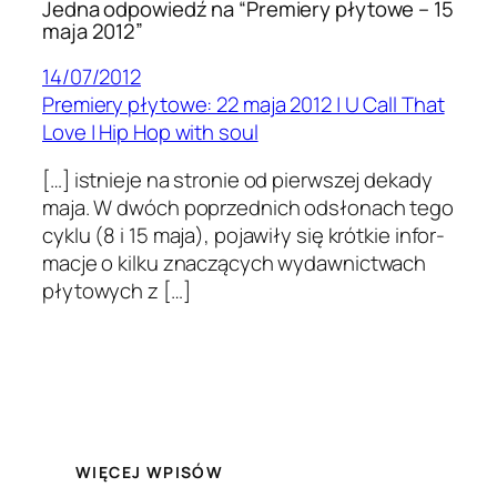
Jedna odpowiedź na “Premiery płytowe – 15
maja 2012”
14/07/2012
Premiery płytowe: 22 maja 2012 | U Call That
Love | Hip Hop with soul
[…] ist­nieje na stronie od pier­wszej dekady
maja. W dwóch poprzed­nich odsłonach tego
cyklu (8 i 15 maja), pojaw­iły się krótkie infor­
ma­cje o kilku znaczą­cych wydawnictwach
pły­towych z […]
WIĘCEJ WPISÓW