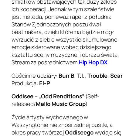
śmiałków obstawiających tak duży zakres
ich kooperacji. Jednak w tym szaleństwie
jest metoda, ponieważ raper z południa
Stanów Zjednoczonych poszukiwał
beatmakera, dzięki któremu będzie mógł
wyrzucić z siebie wszystkie skumulowane
emocje skierowane wobec dzisiejszego
kształtu sceny muzycznej i obrazu świata.
Stream za pośrednictwem
Hip Hop DX
.
Gościnne udziały:
Bun B
,
T.I.
,
Trouble
,
Scar
Produkcja:
El-P
Oddisee
–
„Odd Renditions”
(Self-
released/
Mello Music Group
)
Życie artysty wychowanego w
Waszyngtonie nie znosi żadnej pustki, a
okres pracy twórczej
Oddiseego
wydaje się