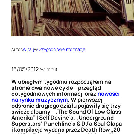
Autor:
Witalij
w
Cotygodniowe informacje
15/05/2012
2–3 minut
W ubiegłym tygodniu rozpocząłem na
stronie dwa nowe cykle – przegląd
cotygodniowych informacji oraz
nowości
na rynku muzycznym
. W pierwszej
odsłonie drugiego działu pojawiły się trzy
świeże albumy – „The Sound Of Low Class
Amerika” I Self Devine’a, „Underground
Superstars” Punchline’a & DJ’a Soul Clapa
i kompilacja wydana przez Death Row „20