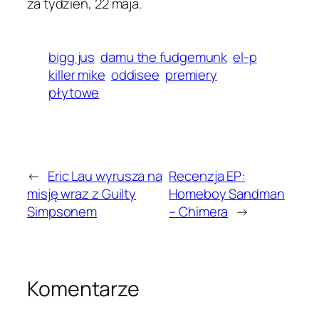
za tydzień, 22 maja.
bigg jus
damu the fudgemunk
el-p
killer mike
oddisee
premiery
płytowe
←
Eric Lau wyrusza na
Recenzja EP:
misję wraz z Guilty
Homeboy Sandman
Simpsonem
– Chimera
→
Komentarze