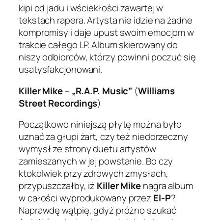
kipi od jadu i wściekłości zawartej w
tekstach rapera. Artysta nie idzie na żadne
kompromisy i daje upust swoim emocjom w
trakcie całego LP. Album skierowany do
niszy odbiorców, którzy powinni poczuć się
usatysfakcjonowani.
Killer Mike
–
„R.A.P. Music”
(
Williams
Street Recordings
)
Początkowo niniejszą płytę można było
uznać za głupi żart, czy też niedorzeczny
wymysł ze strony duetu artystów
zamieszanych w jej powstanie. Bo czy
ktokolwiek przy zdrowych zmysłach,
przypuszczałby, iż
Killer Mike
nagra album
w całości wyprodukowany przez
El-P
?
Naprawdę wątpię, gdyż próżno szukać