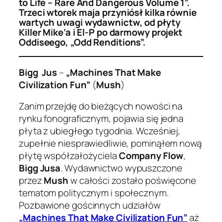
to Life – Rare And Dangerous Volume 1”.
Trzeci wtorek maja przyniósł kilka równie
wartych uwagi wydawnictw, od płyty
Killer Mike’a i El-P po darmowy projekt
Oddiseego, „Odd Renditions”.
Bigg Jus
–
„Machines That Make
Civilization Fun”
(
Mush
)
Zanim przejdę do bieżących nowości na
rynku fonograficznym, pojawia się jedna
płyta z ubiegłego tygodnia. Wcześniej,
zupełnie niesprawiedliwie, pominąłem nową
płytę współzałożyciela
Company Flow
,
Bigg Jusa
. Wydawnictwo wypuszczone
przez
Mush
w całości zostało poświęcone
tematom politycznym i społecznym.
Pozbawione gościnnych udziałów
„Machines That Make Civilization Fun”
aż