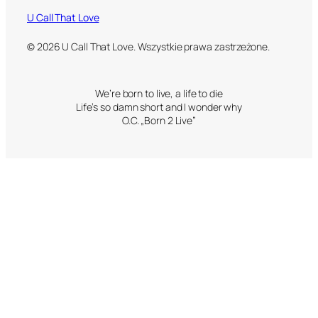
U Call That Love
© 2026 U Call That Love. Wszystkie prawa zastrzeżone.
We’re born to live, a life to die
Life’s so damn short and I wonder why
O.C. „Born 2 Live”