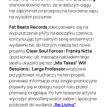
stanowi dowód na to, że w dalszym ciągu
nie zapomniał on przepisu na tworzenie rapu
na wysokim poziomie.
Fat Beats Records
zdecydowało się na
wypuszczenie płyty na początku czerwca,
kontynuując tym samym serię wiosennych
wydawnictw, do których należą też nowe
projekty
Clear Soul Forces
i
Franka Nitta
(pod koniec ub. miesiąca nakładem tego
labelu ukazało się też
„Mix Takes” Will
Sessions
).
Large Professor
właściwie
przygotował słuchaczy na ten projekt,
ponieważ informacje oraz single promocyjne
pojawiły się w obiegu na pół roku przed
premierą longplaya. Po tym teaserze artysta
wyciszył atmosferę wokół siebie i spokojnie
podszedł do wydania
„Re:Living”
.