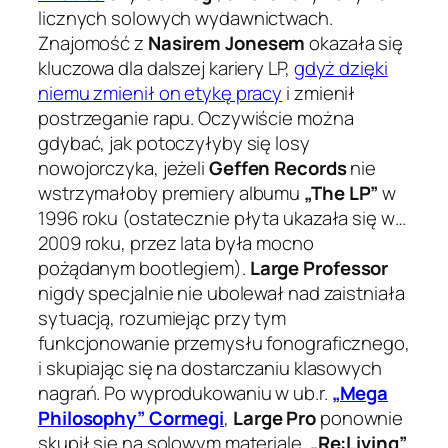
licznych solowych wydawnictwach.
Znajomość z
Nasirem Jonesem
okazała się
kluczowa dla dalszej kariery LP,
gdyż dzięki
niemu zmienił on etykę pracy
i zmienił
postrzeganie rapu. Oczywiście można
gdybać, jak potoczyłyby się losy
nowojorczyka, jeżeli
Geffen Records
nie
wstrzymałoby premiery albumu
„The LP”
w
1996 roku (ostatecznie płyta ukazała się w…
2009 roku, przez lata była mocno
pożądanym bootlegiem).
Large Professor
nigdy specjalnie nie ubolewał nad zaistniała
sytuacją, rozumiejąc przy tym
funkcjonowanie przemysłu fonograficznego,
i skupiając się na dostarczaniu klasowych
nagrań. Po wyprodukowaniu w ub.r.
„Mega
Philosophy” Cormegi
,
Large Pro
ponownie
skupił się na solowym materiale.
„Re:Living”