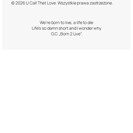
© 2026 U Call That Love. Wszystkie prawa zastrzeżone.
We’re born to live, a life to die
Life’s so damn short and I wonder why
O.C. „Born 2 Live”