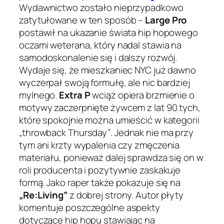
Wydawnictwo zostało nieprzypadkowo
zatytułowane w ten sposób –
Large Pro
postawił na ukazanie świata hip hopowego
oczami weterana, który nadal stawia na
samodoskonalenie się i dalszy rozwój.
Wydaje się, że mieszkaniec NYC już dawno
wyczerpał swoją formułę, ale nic bardziej
mylnego.
Extra P
wciąż opiera brzmienie o
motywy zaczerpnięte żywcem z lat 90.tych,
które spokojnie można umieścić w kategorii
„throwback Thursday”
. Jednak nie ma przy
tym ani krzty wypalenia czy zmęczenia
materiału, ponieważ dalej sprawdza się on w
roli producenta i pozytywnie zaskakuje
formą. Jako raper także pokazuje się na
„Re:Living”
z dobrej strony. Autor płyty
komentuje poszczególne aspekty
dotyczące hip hopu stawiając na