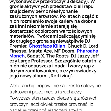
wykonawców przekroczył 3 dekady). W
gronie aktywnych przedstawicieli rapu
znajdziemy pełno niesłychanie
zasłużonych artystów. Po latach część z
nich rozmieniło swoje kariery na drobne,
zaś inni niezmiernie starają się
dostarczać odbiorcom wartościowych
materiałów. Twórcami zaliczającymi się
do drugiego grona są niewątpliwie DJ
Premier,
Ghostface Killah
, Chuck D, Lord
Finesse, Masta Ace, MF Doom,
Pharoahe
Monch
, Sadat X, The Roots, DJ Jazzy Jeff
czy Large Professor. Szczególnie ostatni z
nich nie odpuszcza i nadal tworzy rap z
dużym zamiłowaniem, o czym świadczy
jego nowy album, „Re:Living”.
Weterani hip hopowi nie są często należycie
traktowani przez media i słuchaczy.
Powyższy stan rzeczy bierze się z różnych
przyczyn, aczkolwiek trzeba przyznać, iż
nadal wybrani doświadczeni artyści