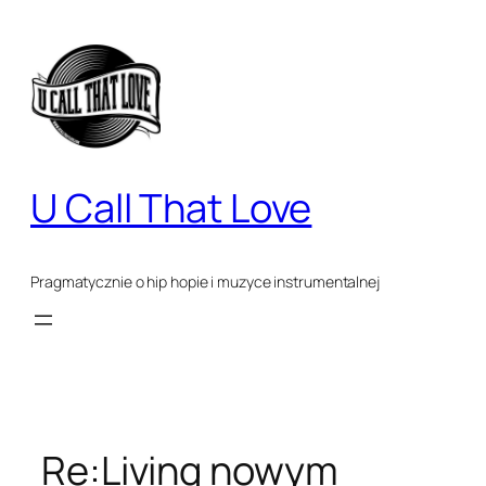
Przejdź
do
treści
U Call That Love
Pragmatycznie o hip hopie i muzyce instrumentalnej
Re:Living nowym