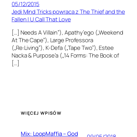
05/12/2015
Jedi Mind Tricks powraca z The Thief and the
Fallen | U Call That Love
[…] Needs A Villain”), Apathy’ego („Weekend
At The Cape”), Large Professora
(„Re:Living”), K-Defa („Tape Two”), Estee
Nacka & Purpose’a („14 Forms: The Book of
[…]
WIĘCEJ WPISÓW
Mix: LoopMaffia – God
09/05/2018