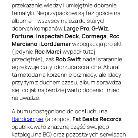
przekazanie wiedzy i umiejętnie dobranie
tematyki. Nieprzypadkowi są też goście na
albumie – wszyscy należą do starych-
dobrych kompanów
Large Pro
.
G-Wiz
,
Fortune
,
Inspectah Deck
,
Cormega
,
Roc
Marciano
i
Lord Jamar
wzbogacają projekt
(jedynie
Roc Marci
wypadł tutaj
przeciętnie), zaś
Rob Swift
nadal starannie
egzekwuje cuty i dorzuca scratche. Akurat
ta metoda na korzennie brzmiący, ale idący
przy tym z duchem czasu, album sprawdza
się, co jak najbardziej warto docenić i mieć
na uwadze.
Album udostępniono do odsłuchu na
Bandcampie
(a propos,
Fat Beats Records
opublikowało znaczną część swojego
katalogu na BC) oraz pozostałych serwisach