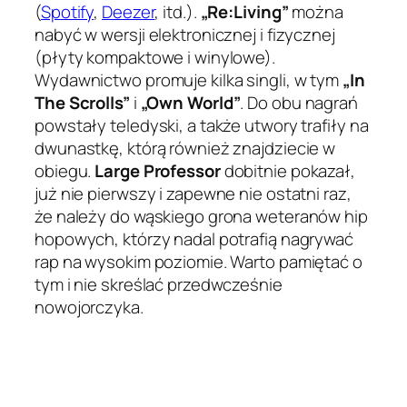
(
Spotify
,
Deezer
, itd.).
„Re:Living”
można
nabyć w wersji elektronicznej i fizycznej
(płyty kompaktowe i winylowe).
Wydawnictwo promuje kilka singli, w tym
„In
The Scrolls”
i
„Own World”
. Do obu nagrań
powstały teledyski, a także utwory trafiły na
dwunastkę, którą również znajdziecie w
obiegu.
Large Professor
dobitnie pokazał,
już nie pierwszy i zapewne nie ostatni raz,
że należy do wąskiego grona weteranów hip
hopowych, którzy nadal potrafią nagrywać
rap na wysokim poziomie. Warto pamiętać o
tym i nie skreślać przedwcześnie
nowojorczyka.