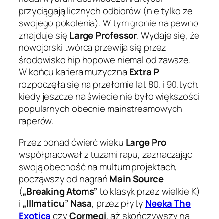
przyciągają licznych odbiorów (nie tylko ze
swojego pokolenia). W tym gronie na pewno
znajduje się
Large Professor
. Wydaje się, że
nowojorski twórca przewija się przez
środowisko hip hopowe niemal od zawsze.
W końcu kariera muzyczna
Extra P
rozpoczęła się na przełomie lat 80. i 90.tych,
kiedy jeszcze na świecie nie było większości
popularnych obecnie mainstreamowych
raperów.
Przez ponad ćwierć wieku
Large Pro
współpracował z tuzami rapu, zaznaczając
swoją obecność na multum projektach,
począwszy od nagrań
Main Source
(
„Breaking Atoms”
to klasyk przez wielkie K)
i
„Illmaticu” Nasa
, przez płyty
Neeka The
Exotica
czy
Cormegi
, aż skończywszy na