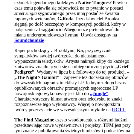
członek legendarnego kolektywu
Native Tongues
? Pewien
czas temu pojawiła się odpowiedź na to pytanie w postaci
street singla
sygnowanego przez inną postać ze światka
rapowych weteranów,
G-Roda
. Przedstawiciel Bronksu
sięgnął po dość oszczędny w kompozycji podkład, który w
połączeniu z braggadocio
Aliego
może pretendować do
miana undergroundowego hymnu. Utwór dostępny na
Soundcloudzie
Raper pochodzący z Brooklynu,
Ka
, przyzwyczaił
sympatyków swojej twórczości do nieustannego
wypuszczania teledysków. Artysta nakręcił klipy do każdego
z utworów znajdujących się na ubiegłorocznej płycie
„Grief
Pedigree”
. Wydany w lipcu b.r. follow-up do tej produkcji –
„The Night’s Gambit”
– zapewne też doczeka się obrazów
do wszystkich nagrań z tracklisty LP. Jednym z dotychczas
opublikowanych obrazów promujących tegoroczne LP
nowojorskiego wykonawcy jest klip do
„Jungle”
.
Charakterystyczny klimat utworu oraz teledysku to znaki
rozpoznawcze tego wykonawcy. Więcej o nowojorskim
twórcy przeczytacie we wcześniejszym artykule na
UCTL
.
The Find Magazine
często współpracuje z różnymi ludźmi
przedstawiając nowe wydawnictwa i projekty.
TFM
jest przy
tym znane z publikowania świetnych miksów i podcastów na