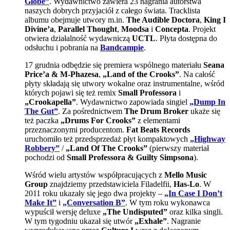
Globe”
. Wydawnictwo zawiera 23 nagrania autorstwa
naszych dobrych przyjaciół z całego świata. Tracklista
albumu obejmuje utwory m.in.
The Audible Doctora
,
King I
Divine’a
,
Parallel Thought
,
Moodsa
i
Concepta
. Projekt
otwiera działalność wydawniczą
UCTL
. Płyta dostępna do
odsłuchu i pobrania na
Bandcampie
.
17 grudnia odbędzie się premiera wspólnego materiału
Seana
Price’a & M-Phazesa
,
„Land of the Crooks”
. Na całość
płyty składają się utwory wokalne oraz instrumentalne, wśród
których pojawi się też remix
Small Professora
i
„Crookapella”
. Wydawnictwo zapowiada singiel
„Dump In
The Gut”
. Za pośrednictwem
The Drum Broker
ukaże się
też paczka
„Drums For Crooks”
z elementami
przeznaczonymi producentom.
Fat Beats Records
uruchomiło też przedsprzedaż płyt kompaktowych
„Highway
Robbery”
/
„Land Of The Crooks”
(pierwszy materiał
pochodzi od
Small Professora & Guilty Simpsona
).
Wśród wielu artystów współpracujących z
Mello Music
Group
znajdziemy przedstawiciela Filadelfii,
Has-Lo
. W
2011 roku ukazały się jego dwa projekty –
„In Case I Don’t
Make It”
i
„Conversation B”
. W tym roku wykonawca
wypuścił wersję deluxe
„The Undisputed”
oraz kilka singli.
W tym tygodniu ukazał się utwór
„Exhale”
. Nagranie