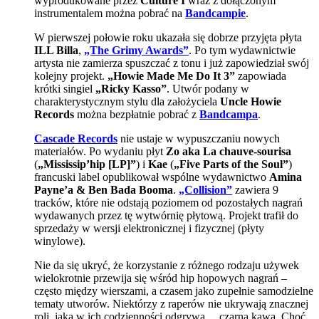
wyprodukowane przez
Culture I
wraz z dołączonym
instrumentalem można pobrać na
Bandcampie
.
W pierwszej połowie roku ukazała się dobrze przyjęta płyta
ILL Billa
,
„The Grimy Awards”
. Po tym wydawnictwie
artysta nie zamierza spuszczać z tonu i już zapowiedział swój
kolejny projekt.
„Howie Made Me Do It 3”
zapowiada
krótki singiel
„Ricky Kasso”
. Utwór podany w
charakterystycznym stylu dla założyciela
Uncle Howie
Records
można bezpłatnie pobrać z
Bandcampa
.
Cascade Records
nie ustaje w wypuszczaniu nowych
materiałów. Po wydaniu płyt
Zo aka La chauve-sourisa
(
„Mississip’hip [LP]”
) i
Kae
(
„Five Parts of the Soul”
)
francuski label opublikował wspólne wydawnictwo
Amina
Payne’a & Ben Bada Booma
.
„Collision”
zawiera 9
tracków, które nie odstają poziomem od pozostałych nagrań
wydawanych przez tę wytwórnię płytową. Projekt trafił do
sprzedaży w wersji elektronicznej i fizycznej (płyty
winylowe).
Nie da się ukryć, że korzystanie z różnego rodzaju używek
wielokrotnie przewija się wśród hip hopowych nagrań –
często między wierszami, a czasem jako zupełnie samodzielne
tematy utworów. Niektórzy z raperów nie ukrywają znacznej
roli, jaką w ich codzienności odgrywa… czarna kawa. Choć