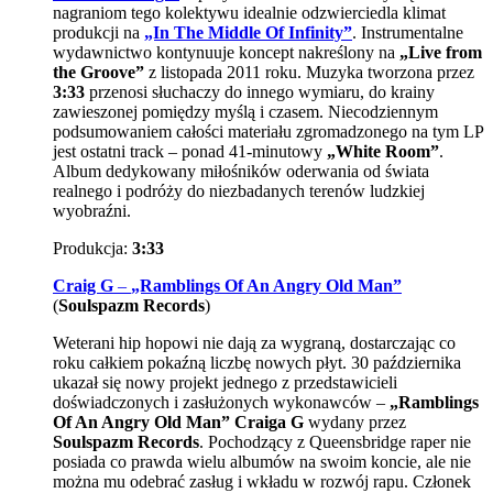
nagraniom tego kolektywu idealnie odzwierciedla klimat
produkcji na
„In The Middle Of Infinity”
. Instrumentalne
wydawnictwo kontynuuje koncept nakreślony na
„Live from
the Groove”
z listopada 2011 roku. Muzyka tworzona przez
3:33
przenosi słuchaczy do innego wymiaru, do krainy
zawieszonej pomiędzy myślą i czasem. Niecodziennym
podsumowaniem całości materiału zgromadzonego na tym LP
jest ostatni track – ponad 41-minutowy
„White Room”
.
Album dedykowany miłośników oderwania od świata
realnego i podróży do niezbadanych terenów ludzkiej
wyobraźni.
Produkcja:
3:33
Craig G
–
„Ramblings Of An Angry Old Man”
(
Soulspazm Records
)
Weterani hip hopowi nie dają za wygraną, dostarczając co
roku całkiem pokaźną liczbę nowych płyt. 30 października
ukazał się nowy projekt jednego z przedstawicieli
doświadczonych i zasłużonych wykonawców –
„Ramblings
Of An Angry Old Man” Craiga G
wydany przez
Soulspazm Records
. Pochodzący z Queensbridge raper nie
posiada co prawda wielu albumów na swoim koncie, ale nie
można mu odebrać zasług i wkładu w rozwój rapu. Członek