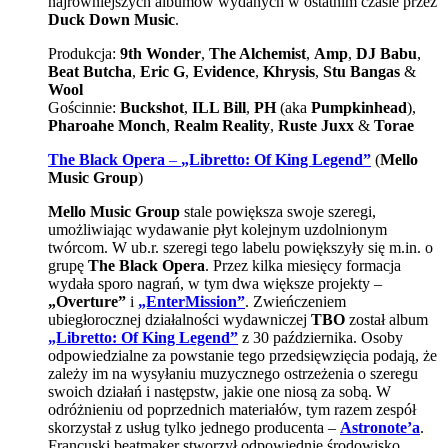
najrówniejszych albumów wydanych w ostatnim czasie przez
Duck Down Music
.
Produkcja:
9th Wonder
,
The Alchemist
,
Amp
,
DJ Babu
,
Beat Butcha
,
Eric G
,
Evidence
,
Khrysis
,
Stu Bangas
&
Wool
Gościnnie:
Buckshot
,
ILL Bill
,
PH
(aka
Pumpkinhead
),
Pharoahe Monch
,
Realm Reality
,
Ruste Juxx
&
Torae
The Black Opera
–
„Libretto: Of King Legend”
(
Mello
Music Group
)
Mello Music Group
stale powiększa swoje szeregi,
umożliwiając wydawanie płyt kolejnym uzdolnionym
twórcom. W ub.r. szeregi tego labelu powiększyły się m.in. o
grupę
The Black Opera
. Przez kilka miesięcy formacja
wydała sporo nagrań, w tym dwa większe projekty –
„Overture”
i
„EnterMission”
. Zwieńczeniem
ubiegłorocznej działalności wydawniczej
TBO
został album
„Libretto: Of King Legend”
z 30 października. Osoby
odpowiedzialne za powstanie tego przedsięwzięcia podają, że
zależy im na wysyłaniu muzycznego ostrzeżenia o szeregu
swoich działań i następstw, jakie one niosą za sobą. W
odróżnieniu od poprzednich materiałów, tym razem zespół
skorzystał z usług tylko jednego producenta –
Astronote’a
.
Francuski beatmaker stworzył odpowiednie środowisko