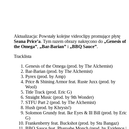
Aktualizacja: Powstały kolejne videoclipy promujące płytę
Seana Price’a
. Tym razem obrazy nakręcono do
„Genesis of
the Omega”
,
„Bar-Barian”
i
„BBQ Sauce”
.
Tracklista
Genesis of the Omega (prod. by The Alchemist)
Bar-Barian (prod. by The Alchemist)
Pyrex (prod. by Amp)
Price & Shining Armor feat. Ruste Juxx (prod. by
Wool)
Title Track (prod. Eric G)
Straight Music (prod. by 9th Wonder)
STFU Part 2 (prod. by The Alchemist)
Hush (prod. by Khrysis!)
Solomon Grundy feat. Ike Eyes & Ill Bill (prod. by Eric
G)
Frankenberry feat. Buckshot (prod. by Stu Bangaz)
BBQ Sauce feat. Pharoahe Monch (prod. by Evidence |