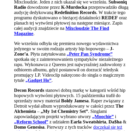
Mixcloudzie. Jeden z nich ukazał się we wrześniu.
Subsoniq
Radio
dowodzone przez
K-Murdocka
przeprowadziło długą
audycję dedykowaną
Redefinition Records
. W trakcie tego
programu dyskutowano o bieżącej działalności
REDEF
oraz
planach tej wytwórni płytowej na następne miesiące. Zapis
całej audycji znajdziecie na
Mixcloudzie The Find
Magazine
.
We wrześniu odbyła się premiera nowego wydawnictwa
jedynego w swoim rodzaju artysty hip hopowego –
J-
Zone’a
. Płyta zatytułowana
„Peter Pan Syndrome”
spotkała się z zainteresowaniem sympatyków niezależnego
rapu. Wykonawca z Queens jest najwyraźniej zadowolony z
odbiorem albumu, gdyż postanowił on dorzucić teledysk
promujący LP. Videoclip nakręcono do singla o magicznym
tytule
„Gadget Ho”
.
Decon Records
stanowi dobrą markę w kategorii wśród hip
hopowych wytwórni płytowych. 15 października trafił do
sprzedaży nowy materiał
Boldy Jamesa
. Raper związany z
Detroit wydał album wyprodukowany w całości przez
The
Alchemista
–
„My 1st Chemistry Set”
. Singlami
zapowiadającym projekt wybrano utwory
„Moochie”
i
„Reform School”
z udziałem
Earla Sweatshirta
,
Da$ha
&
Domo Genesisa
. Pierwszy z tych tracków
doczekał się też