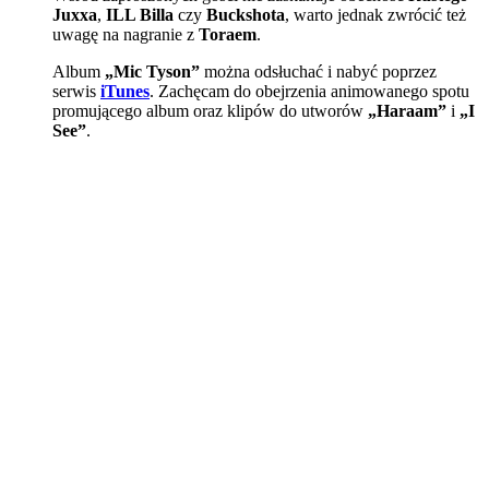
Juxxa
,
ILL Billa
czy
Buckshota
, warto jednak zwrócić też
uwagę na nagranie z
Toraem
.
Album
„Mic Tyson”
można odsłuchać i nabyć poprzez
serwis
iTunes
. Zachęcam do obejrzenia animowanego spotu
promującego album oraz klipów do utworów
„Haraam”
i
„I
See”
.