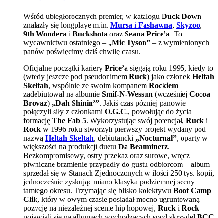
Wśród ubiegłorocznych premier, w katalogu
Duck Down
znalazły się longplaye m.in.
Mursa
i
Fashawna
,
Skyzoo
,
9th Wondera
i
Buckshota
oraz
Seana Price’a
. To
wydawnictwu ostatniego –
„Mic Tyson”
– z wymienionych
panów poświęcimy dziś chwilę czasu.
Oficjalne początki kariery
Price’a
sięgają roku 1995, kiedy to
(wtedy jeszcze pod pseudonimem
Ruck
) jako członek
Heltah
Skeltah
, wspólnie ze swoim kompanem
Rockiem
zadebiutował na albumie
Smif-N-Wessun
(wcześniej
Cocoa
Brovaz
)
„Dah Shinin’”
. Jakiś czas później panowie
połączyli siły z członkami
O.G.C.
, powołując do życia
formację
The Fab 5
. Wykorzystując swój potencjał,
Ruck
i
Rock
w 1996 roku stworzyli pierwszy projekt wydany pod
nazwą
Heltah Skeltah
, debiutancki
„Nocturnal”
, oparty w
większości na produkcji duetu
Da Beatminerz
.
Bezkompromisowy, ostry przekaz oraz surowe, wręcz
piwniczne brzmienie przypadły do gustu odbiorcom – album
sprzedał się w Stanach Zjednoczonych w ilości 250 tys. kopii,
jednocześnie zyskując miano klasyka podziemnej sceny
tamtego okresu. Trzymając się blisko kolektywu
Boot Camp
Clik
, który w owym czasie posiadał mocno ugruntowaną
pozycję na niezależnej scenie hip hopowej,
Ruck
i
Rock
pojawiali się na albumach wychodzących spod skrzydeł
BCC