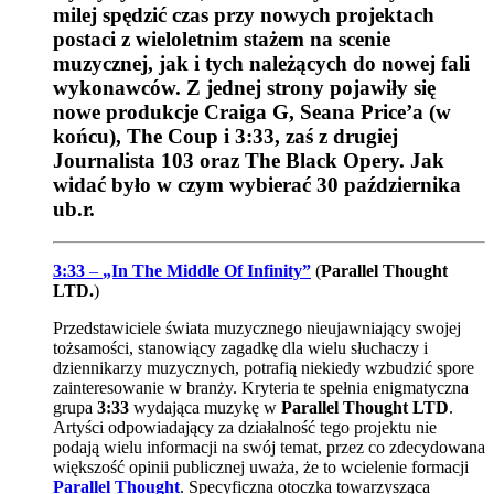
milej spędzić czas przy nowych projektach
postaci z wieloletnim stażem na scenie
muzycznej, jak i tych należących do nowej fali
wykonawców. Z jednej strony pojawiły się
nowe produkcje Craiga G, Seana Price’a (w
końcu), The Coup i 3:33, zaś z drugiej
Journalista 103 oraz The Black Opery. Jak
widać było w czym wybierać 30 października
ub.r.
3:33
–
„In The Middle Of Infinity”
(
Parallel Thought
LTD.
)
Przedstawiciele świata muzycznego nieujawniający swojej
tożsamości, stanowiący zagadkę dla wielu słuchaczy i
dziennikarzy muzycznych, potrafią niekiedy wzbudzić spore
zainteresowanie w branży. Kryteria te spełnia enigmatyczna
grupa
3:33
wydająca muzykę w
Parallel Thought LTD
.
Artyści odpowiadający za działalność tego projektu nie
podają wielu informacji na swój temat, przez co zdecydowana
większość opinii publicznej uważa, że to wcielenie formacji
Parallel Thought
. Specyficzna otoczka towarzysząca