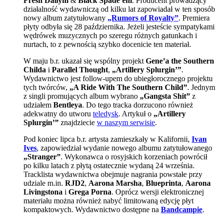
Fresh Dailym
&
Black Spade’em
. Producent prowadzący
działalność wydawniczą od kilku lat zapowiadał w ten sposób
nowy album zatytułowany
„Rumors of Royalty”
. Premiera
płyty odbyła się 28 października. Jeżeli jesteście sympatykami
wędrówek muzycznych po szeregu różnych gatunkach i
nurtach, to z pewnością szybko docenicie ten materiał.
W maju b.r. ukazał się wspólny projekt
Gene’a the Southern
Childa
i
Parallel Thought
,
„Artillery Splurgin’”
.
Wydawnictwo jest follow-upem do ubiegłorocznego projektu
tych twórców,
„A Ride With The Southern Child”
. Jednym
z singli promujących album wybrano
„Gangsta Shit”
z
udziałem
Bentleya
. Do tego tracka dorzucono również
adekwatny do utworu
teledysk
. Artykuł o
„Artillery
Splurgin’”
znajdziecie
w naszym serwisie
.
Pod koniec lipca b.r. artysta zamieszkały w Kalifornii,
Ivan
Ives
, zapowiedział wydanie nowego albumu zatytułowanego
„Stranger”
. Wykonawca o rosyjskich korzeniach powrócił
po kilku latach z płytą ostatecznie wydaną 24 września.
Tracklista wydawnictwa obejmuje nagrania powstałe przy
udziale m.in.
RJD2
,
Aarona Marsha
,
Blueprinta
,
Aarona
Livingstona
i
Grega Porna
. Oprócz wersji elektronicznej
materiału można również nabyć limitowaną edycję płyt
kompaktowych. Wydawnictwo dostępne na
Bandcampie
.