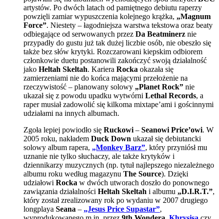
artystów. Po dwóch latach od pamiętnego debiutu raperzy
powzięli zamiar wypuszczenia kolejnego krążka,
„Magnum
Force”
. Niestety – łagodniejsza warstwa tekstowa oraz beaty
odbiegające od serwowanych przez
Da Beatminerz
nie
przypadły do gustu już tak dużej liczbie osób, nie obeszło się
także bez słów krytyki. Rozczarowani kiepskim odbiorem
członkowie duetu postanowili zakończyć swoją działalność
jako
Heltah Skeltah
. Kariera
Rocka
okazała się
zamierzeniami nie do końca mającymi przełożenie na
rzeczywistość – planowany solowy
„Planet Rock”
nie
ukazał się z powodu upadku wytwórni
Lethal Records
, a
raper musiał zadowolić się kilkoma mixtape’ami i gościnnymi
udziałami na innych albumach.
Zgoła lepiej powiodło się
Ruckowi
–
Seanowi Price’owi
. W
2005 roku, nakładem
Duck Down
ukazał się debiutancki
solowy album rapera,
„Monkey Barz”
, który przyniósł mu
uznanie nie tylko słuchaczy, ale także krytyków i
dziennikarzy muzycznych (np. tytuł najlepszego niezależnego
albumu roku według magazynu
The Source
). Dzięki
udziałowi
Rocka
w dwóch utworach doszło do ponownego
zawiązania działalności
Heltah Skeltah
i albumu
„D.I.R.T.”
,
który został zrealizowany rok po wydaniu w 2007 drugiego
longplaya
Seana
–
„Jesus Price Supastar”
,
wyprodukowanego m.in. przez
9th Wondera
,
Khrysisa
czy