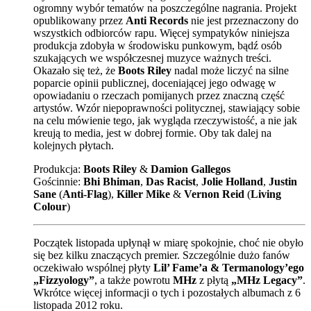
ogromny wybór tematów na poszczególne nagrania. Projekt
opublikowany przez
Anti Records
nie jest przeznaczony do
wszystkich odbiorców rapu. Więcej sympatyków niniejsza
produkcja zdobyła w środowisku punkowym, bądź osób
szukających we współczesnej muzyce ważnych treści.
Okazało się też, że
Boots Riley
nadal może liczyć na silne
poparcie opinii publicznej, doceniającej jego odwagę w
opowiadaniu o rzeczach pomijanych przez znaczną część
artystów. Wzór niepoprawności politycznej, stawiający sobie
na celu mówienie tego, jak wygląda rzeczywistość, a nie jak
kreują to media, jest w dobrej formie. Oby tak dalej na
kolejnych płytach.
Produkcja:
Boots Riley
&
Damion Gallegos
Gościnnie:
Bhi Bhiman
,
Das Racist
,
Jolie Holland
,
Justin
Sane
(
Anti-Flag
),
Killer Mike
&
Vernon Reid
(
Living
Colour
)
Początek listopada upłynął w miarę spokojnie, choć nie obyło
się bez kilku znaczących premier. Szczególnie dużo fanów
oczekiwało wspólnej płyty
Lil’ Fame’a & Termanology’ego
„Fizzyology”
, a także powrotu
MHz
z płytą
„MHz Legacy”
.
Wkrótce więcej informacji o tych i pozostałych albumach z 6
listopada 2012 roku.