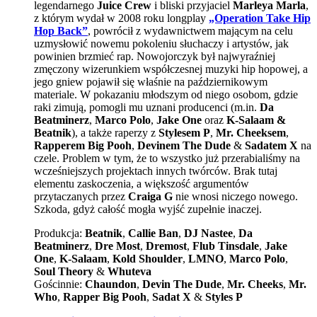
legendarnego
Juice Crew
i bliski przyjaciel
Marleya Marla
,
z którym wydał w 2008 roku longplay
„Operation Take Hip
Hop Back”
, powrócił z wydawnictwem mającym na celu
uzmysłowić nowemu pokoleniu słuchaczy i artystów, jak
powinien brzmieć rap. Nowojorczyk był najwyraźniej
zmęczony wizerunkiem współczesnej muzyki hip hopowej, a
jego gniew pojawił się właśnie na październikowym
materiale. W pokazaniu młodszym od niego osobom, gdzie
raki zimują, pomogli mu uznani producenci (m.in.
Da
Beatminerz
,
Marco Polo
,
Jake One
oraz
K-Salaam &
Beatnik
), a także raperzy z
Stylesem P
,
Mr. Cheeksem
,
Rapperem Big Pooh
,
Devinem The Dude
&
Sadatem X
na
czele. Problem w tym, że to wszystko już przerabialiśmy na
wcześniejszych projektach innych twórców. Brak tutaj
elementu zaskoczenia, a większość argumentów
przytaczanych przez
Craiga G
nie wnosi niczego nowego.
Szkoda, gdyż całość mogła wyjść zupełnie inaczej.
Produkcja:
Beatnik
,
Callie Ban
,
DJ Nastee
,
Da
Beatminerz
,
Dre Most
,
Dremost
,
Flub Tinsdale
,
Jake
One
,
K-Salaam
,
Kold Shoulder
,
LMNO
,
Marco Polo
,
Soul Theory
&
Whuteva
Gościnnie:
Chaundon
,
Devin The Dude
,
Mr. Cheeks
,
Mr.
Who
,
Rapper Big Pooh
,
Sadat X
&
Styles P