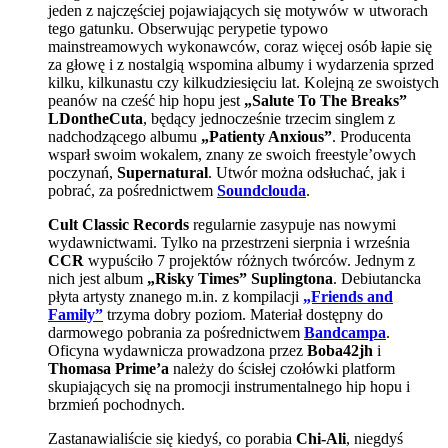
jeden z najczęściej pojawiających się motywów w utworach
tego gatunku. Obserwując perypetie typowo
mainstreamowych wykonawców, coraz więcej osób łapie się
za głowę i z nostalgią wspomina albumy i wydarzenia sprzed
kilku, kilkunastu czy kilkudziesięciu lat. Kolejną ze swoistych
peanów na cześć hip hopu jest
„Salute To The Breaks”
LDontheCuta
, będący jednocześnie trzecim singlem z
nadchodzącego albumu
„Patienty Anxious”
. Producenta
wsparł swoim wokalem, znany ze swoich freestyle’owych
poczynań,
Supernatural
. Utwór można odsłuchać, jak i
pobrać, za pośrednictwem
Soundclouda
.
Cult Classic Records
regularnie zasypuje nas nowymi
wydawnictwami. Tylko na przestrzeni sierpnia i września
CCR
wypuściło 7 projektów różnych twórców. Jednym z
nich jest album
„Risky Times” Suplingtona
. Debiutancka
płyta artysty znanego m.in. z kompilacji
„Friends and
Family”
trzyma dobry poziom. Materiał dostępny do
darmowego pobrania za pośrednictwem
Bandcampa
.
Oficyna wydawnicza prowadzona przez
Boba42jh
i
Thomasa Prime’a
należy do ścisłej czołówki platform
skupiających się na promocji instrumentalnego hip hopu i
brzmień pochodnych.
Zastanawialiście się kiedyś, co porabia
Chi-Ali
, niegdyś