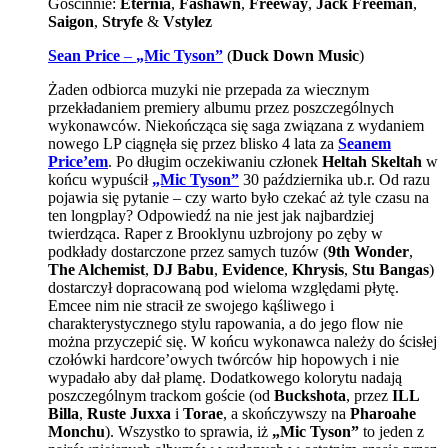
Gościnnie:
Eternia
,
Fashawn
,
Freeway
,
Jack Freeman
,
Saigon
,
Stryfe
&
Vstylez
Sean Price
–
„Mic Tyson”
(
Duck Down Music
)
Żaden odbiorca muzyki nie przepada za wiecznym
przekładaniem premiery albumu przez poszczególnych
wykonawców. Niekończąca się saga związana z wydaniem
nowego LP ciągnęła się przez blisko 4 lata za
Seanem
Price’em
. Po długim oczekiwaniu członek
Heltah Skeltah
w
końcu wypuścił
„Mic Tyson”
30 października ub.r. Od razu
pojawia się pytanie – czy warto było czekać aż tyle czasu na
ten longplay? Odpowiedź na nie jest jak najbardziej
twierdząca. Raper z Brooklynu uzbrojony po zęby w
podkłady dostarczone przez samych tuzów (
9th Wonder
,
The Alchemist
,
DJ Babu
,
Evidence
,
Khrysis
,
Stu Bangas
)
dostarczył dopracowaną pod wieloma względami płytę.
Emcee nim nie stracił ze swojego kąśliwego i
charakterystycznego stylu rapowania, a do jego flow nie
można przyczepić się. W końcu wykonawca należy do ścisłej
czołówki hardcore’owych twórców hip hopowych i nie
wypadało aby dał plamę. Dodatkowego kolorytu nadają
poszczególnym trackom goście (od
Buckshota
, przez
ILL
Billa
,
Ruste Juxxa
i
Torae
, a skończywszy na
Pharoahe
Monchu
). Wszystko to sprawia, iż
„Mic Tyson”
to jeden z