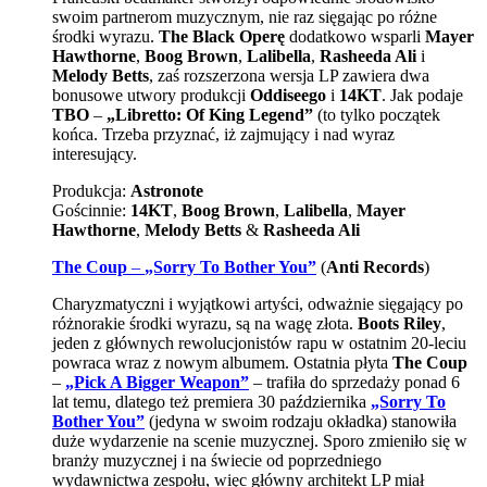
swoim partnerom muzycznym, nie raz sięgając po różne
środki wyrazu.
The Black Operę
dodatkowo wsparli
Mayer
Hawthorne
,
Boog Brown
,
Lalibella
,
Rasheeda Ali
i
Melody Betts
, zaś rozszerzona wersja LP zawiera dwa
bonusowe utwory produkcji
Oddiseego
i
14KT
. Jak podaje
TBO
–
„Libretto: Of King Legend”
(to tylko początek
końca. Trzeba przyznać, iż zajmujący i nad wyraz
interesujący.
Produkcja:
Astronote
Gościnnie:
14KT
,
Boog Brown
,
Lalibella
,
Mayer
Hawthorne
,
Melody Betts
&
Rasheeda Ali
The Coup
–
„Sorry To Bother You”
(
Anti Records
)
Charyzmatyczni i wyjątkowi artyści, odważnie sięgający po
różnorakie środki wyrazu, są na wagę złota.
Boots Riley
,
jeden z głównych rewolucjonistów rapu w ostatnim 20-leciu
powraca wraz z nowym albumem. Ostatnia płyta
The Coup
–
„Pick A Bigger Weapon”
– trafiła do sprzedaży ponad 6
lat temu, dlatego też premiera 30 października
„Sorry To
Bother You”
(jedyna w swoim rodzaju okładka) stanowiła
duże wydarzenie na scenie muzycznej. Sporo zmieniło się w
branży muzycznej i na świecie od poprzedniego
wydawnictwa zespołu, więc główny architekt LP miał