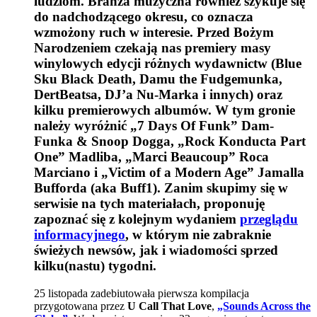
ludziom. Branża muzyczna również szykuje się
do nadchodzącego okresu, co oznacza
wzmożony ruch w interesie. Przed Bożym
Narodzeniem czekają nas premiery masy
winylowych edycji różnych wydawnictw (Blue
Sku Black Death, Damu the Fudgemunka,
DertBeatsa, DJ’a Nu-Marka i innych) oraz
kilku premierowych albumów. W tym gronie
należy wyróżnić „7 Days Of Funk” Dam-
Funka & Snoop Dogga, „Rock Konducta Part
One” Madliba, „Marci Beaucoup” Roca
Marciano i „Victim of a Modern Age” Jamalla
Bufforda (aka Buff1). Zanim skupimy się w
serwisie na tych materiałach, proponuję
zapoznać się z kolejnym wydaniem
przeglądu
informacyjnego
, w którym nie zabraknie
świeżych newsów, jak i wiadomości sprzed
kilku(nastu) tygodni.
25 listopada zadebiutowała pierwsza kompilacja
przygotowana przez
U Call That Love
,
„Sounds Across the