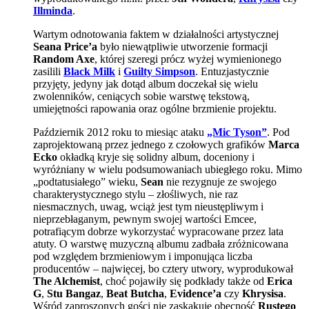
Illminda
.
Wartym odnotowania faktem w działalności artystycznej
Seana Price’a
było niewątpliwie utworzenie formacji
Random Axe
, której szeregi prócz wyżej wymienionego
zasilili
Black Milk
i
Guilty Simpson
. Entuzjastycznie
przyjęty, jedyny jak dotąd album doczekał się wielu
zwolenników, ceniących sobie warstwę tekstową,
umiejętności rapowania oraz ogólne brzmienie projektu.
Październik 2012 roku to miesiąc ataku
„Mic Tyson”
. Pod
zaprojektowaną przez jednego z czołowych grafików
Marca
Ecko
okładką kryje się solidny album, doceniony i
wyróżniany w wielu podsumowaniach ubiegłego roku. Mimo
„podtatusiałego” wieku,
Sean
nie rezygnuje ze swojego
charakterystycznego stylu – złośliwych, nie raz
niesmacznych, uwag, wciąż jest tym nieustępliwym i
nieprzebłaganym, pewnym swojej wartości Emcee,
potrafiącym dobrze wykorzystać wypracowane przez lata
atuty. O warstwę muzyczną albumu zadbała zróżnicowana
pod względem brzmieniowym i imponująca liczba
producentów – najwięcej, bo cztery utwory, wyprodukował
The Alchemist
, choć pojawiły się podkłady także od
Erica
G
,
Stu Bangaz
,
Beat Butcha
,
Evidence’a
czy
Khrysisa
.
Wśród zaproszonych gości nie zaskakuje obecność
Rustego