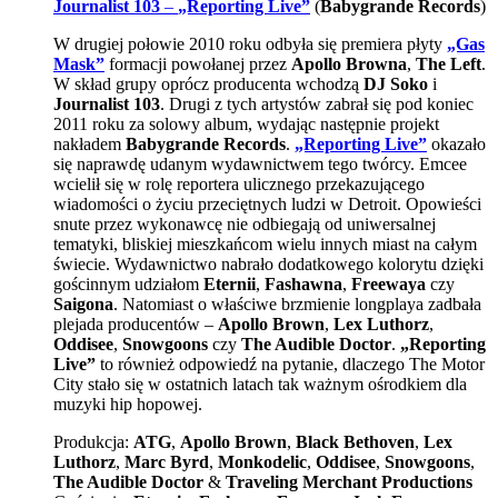
Journalist 103
–
„Reporting Live”
(
Babygrande Records
)
W drugiej połowie 2010 roku odbyła się premiera płyty
„Gas
Mask”
formacji powołanej przez
Apollo Browna
,
The Left
.
W skład grupy oprócz producenta wchodzą
DJ Soko
i
Journalist 103
. Drugi z tych artystów zabrał się pod koniec
2011 roku za solowy album, wydając następnie projekt
nakładem
Babygrande Records
.
„Reporting Live”
okazało
się naprawdę udanym wydawnictwem tego twórcy. Emcee
wcielił się w rolę reportera ulicznego przekazującego
wiadomości o życiu przeciętnych ludzi w Detroit. Opowieści
snute przez wykonawcę nie odbiegają od uniwersalnej
tematyki, bliskiej mieszkańcom wielu innych miast na całym
świecie. Wydawnictwo nabrało dodatkowego kolorytu dzięki
gościnnym udziałom
Eternii
,
Fashawna
,
Freewaya
czy
Saigona
. Natomiast o właściwe brzmienie longplaya zadbała
plejada producentów –
Apollo Brown
,
Lex Luthorz
,
Oddisee
,
Snowgoons
czy
The Audible Doctor
.
„Reporting
Live”
to również odpowiedź na pytanie, dlaczego The Motor
City stało się w ostatnich latach tak ważnym ośrodkiem dla
muzyki hip hopowej.
Produkcja:
ATG
,
Apollo Brown
,
Black Bethoven
,
Lex
Luthorz
,
Marc Byrd
,
Monkodelic
,
Oddisee
,
Snowgoons
,
The Audible Doctor
&
Traveling Merchant Productions