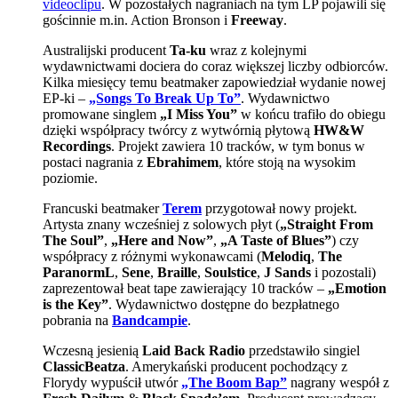
videoclipu
. W pozostałych nagraniach na tym LP pojawili się
gościnnie m.in. Action Bronson i
Freeway
.
Australijski producent
Ta-ku
wraz z kolejnymi
wydawnictwami dociera do coraz większej liczby odbiorców.
Kilka miesięcy temu beatmaker zapowiedział wydanie nowej
EP-ki –
„Songs To Break Up To”
. Wydawnictwo
promowane singlem
„I Miss You”
w końcu trafiło do obiegu
dzięki współpracy twórcy z wytwórnią płytową
HW&W
Recordings
. Projekt zawiera 10 tracków, w tym bonus w
postaci nagrania z
Ebrahimem
, które stoją na wysokim
poziomie.
Francuski beatmaker
Terem
przygotował nowy projekt.
Artysta znany wcześniej z solowych płyt (
„Straight From
The Soul”
,
„Here and Now”
,
„A Taste of Blues”
) czy
współpracy z różnymi wykonawcami (
Melodiq
,
The
ParanormL
,
Sene
,
Braille
,
Soulstice
,
J Sands
i pozostali)
zaprezentował beat tape zawierający 10 tracków –
„Emotion
is the Key”
. Wydawnictwo dostępne do bezpłatnego
pobrania na
Bandcampie
.
Wczesną jesienią
Laid Back Radio
przedstawiło singiel
ClassicBeatza
. Amerykański producent pochodzący z
Florydy wypuścił utwór
„The Boom Bap”
nagrany wespół z