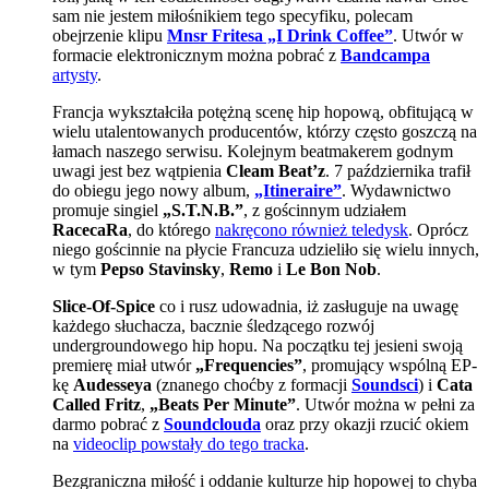
sam nie jestem miłośnikiem tego specyfiku, polecam
obejrzenie klipu
Mnsr Fritesa „I Drink Coffee”
. Utwór w
formacie elektronicznym można pobrać z
Bandcampa
artysty
.
Francja wykształciła potężną scenę hip hopową, obfitującą w
wielu utalentowanych producentów, którzy często goszczą na
łamach naszego serwisu. Kolejnym beatmakerem godnym
uwagi jest bez wątpienia
Cleam Beat’z
. 7 października trafił
do obiegu jego nowy album,
„Itineraire”
. Wydawnictwo
promuje singiel
„S.T.N.B.”
, z gościnnym udziałem
RacecaRa
, do którego
nakręcono również teledysk
. Oprócz
niego gościnnie na płycie Francuza udzieliło się wielu innych,
w tym
Pepso Stavinsky
,
Remo
i
Le Bon Nob
.
Slice-Of-Spice
co i rusz udowadnia, iż zasługuje na uwagę
każdego słuchacza, bacznie śledzącego rozwój
undergroundowego hip hopu. Na początku tej jesieni swoją
premierę miał utwór
„Frequencies”
, promujący wspólną EP-
kę
Audesseya
(znanego choćby z formacji
Soundsci
) i
Cata
Called Fritz
,
„Beats Per Minute”
. Utwór można w pełni za
darmo pobrać z
Soundclouda
oraz przy okazji rzucić okiem
na
videoclip powstały do tego tracka
.
Bezgraniczna miłość i oddanie kulturze hip hopowej to chyba