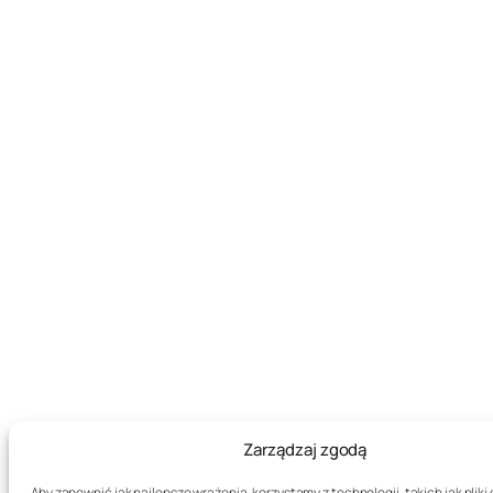
Zarządzaj zgodą
Aby zapewnić jak najlepsze wrażenia, korzystamy z technologii, takich jak pliki 