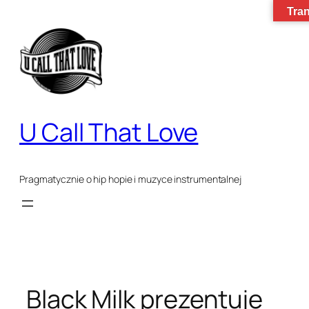
Tran
Przejdź
do
treści
U Call That Love
Pragmatycznie o hip hopie i muzyce instrumentalnej
Black Milk prezentuje