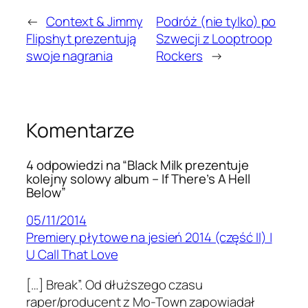
←
Context & Jimmy
Podróż (nie tylko) po
Flipshyt prezentują
Szwecji z Looptroop
swoje nagrania
Rockers
→
Komentarze
4 odpowiedzi na “Black Milk prezentuje
kolejny solowy album – If There’s A Hell
Below”
05/11/2014
Premiery płytowe na jesień 2014 (część II) |
U Call That Love
[…] Break”. Od dłuższego czasu
raper/producent z Mo-Town zapowiadał