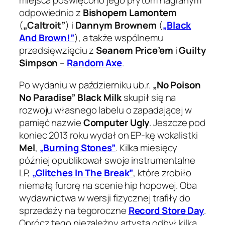
miejsca poświęcono jego płytom nagranym
odpowiednio z
Bishopem Lamontem
(
„Caltroit”
) i
Dannym Brownem
(
„Black
And Brown!”
), a także wspólnemu
przedsięwzięciu z
Seanem Price’em
i
Guilty
Simpson
–
Random Axe
.
Po wydaniu w październiku ub.r.
„No Poison
No Paradise” Black Milk
skupił się na
rozwoju własnego labelu o zapadającej w
pamięć nazwie
Computer Ugly
. Jeszcze pod
koniec 2013 roku wydał on EP-kę wokalistki
Mel
,
„Burning Stones”
. Kilka miesięcy
później opublikował swoje instrumentalne
LP,
„Glitches In The Break”
, które zrobiło
niemałą furorę na scenie hip hopowej. Oba
wydawnictwa w wersji fizycznej trafiły do
sprzedaży na tegoroczne
Record Store Day
.
Oprócz tego niezależny artysta odbył kilka