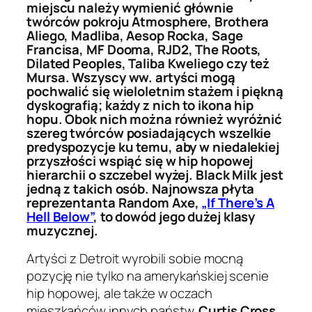
miejscu należy wymienić głównie
twórców pokroju Atmosphere, Brothera
Aliego, Madliba, Aesop Rocka, Sage
Francisa, MF Dooma, RJD2, The Roots,
Dilated Peoples, Taliba Kweliego czy też
Mursa. Wszyscy ww. artyści mogą
pochwalić się wieloletnim stażem i piękną
dyskografią; każdy z nich to ikona hip
hopu. Obok nich można również wyróżnić
szereg twórców posiadających wszelkie
predyspozycje ku temu, aby w niedalekiej
przyszłości wspiąć się w hip hopowej
hierarchii o szczebel wyżej. Black Milk jest
jedną z takich osób. Najnowsza płyta
reprezentanta Random Axe,
„If There’s A
Hell Below”
, to dowód jego dużej klasy
muzycznej.
Artyści z Detroit wyrobili sobie mocną
pozycję nie tylko na amerykańskiej scenie
hip hopowej, ale także w oczach
mieszkańców innych państw.
Curtis Cross