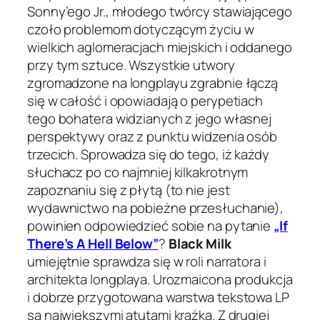
Sonny’ego Jr., młodego twórcy stawiającego
czoło problemom dotyczącym życiu w
wielkich aglomeracjach miejskich i oddanego
przy tym sztuce. Wszystkie utwory
zgromadzone na longplayu zgrabnie łączą
się w całość i opowiadają o perypetiach
tego bohatera widzianych z jego własnej
perspektywy oraz z punktu widzenia osób
trzecich. Sprowadza się do tego, iż każdy
słuchacz po co najmniej kilkakrotnym
zapoznaniu się z płytą (to nie jest
wydawnictwo na pobieżne przesłuchanie),
powinien odpowiedzieć sobie na pytanie
„If
There’s A Hell Below”
?
Black Milk
umiejętnie sprawdza się w roli narratora i
architekta longplaya. Urozmaicona produkcja
i dobrze przygotowana warstwa tekstowa LP
są największymi atutami krążka. Z drugiej