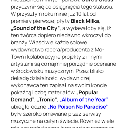
przyczynił się do osiągnięcia tego statusu.
W przyszłym roku minie już 10 lat od
premiery pierwszej płyty
Black Milka
,
„Sound of the City”
, a wydawałoby się, iż
ten twórca dopiero niedawno wkroczył do
branży. Właściwie każde solowe
wydawnictwo rapera/producenta z Mo-
Town i kolaboracyjne projekty z innymi
artystami są co najmniej porządnie oceniane
w środowisku muzycznym. Przez blisko
dekadę działalności wydawniczej
wykonawca ten zapisał na swoim koncie
pokaźną liczbę materiałów.
„Popular
Demand”
,
„Tronic”
,
„Album of the Year”
i
ubiegłoroczne
„No Poison No Paradise”
były szeroko omawiane przez serwisy
muzyczne na całym świecie. Również wiele