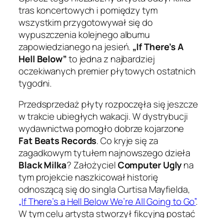
tras koncertowych i pomiędzy tym
wszystkim przygotowywał się do
wypuszczenia kolejnego albumu
zapowiedzianego na jesień.
„If There’s A
Hell Below”
to jedna z najbardziej
oczekiwanych premier płytowych ostatnich
tygodni.
Przedsprzedaż płyty rozpoczęła się jeszcze
w trakcie ubiegłych wakacji. W dystrybucji
wydawnictwa pomogło dobrze kojarzone
Fat Beats Records
. Co kryje się za
zagadkowym tytułem najnowszego dzieła
Black Milka
? Założyciel
Computer Ugly
na
tym projekcie naszkicował historię
odnoszącą się do singla Curtisa Mayfielda,
„If There’s a Hell Below We’re All Going to Go”
.
W tym celu artysta stworzył fikcyjną postać