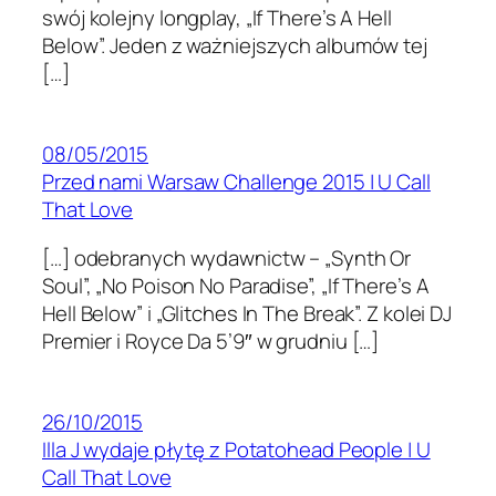
swój kolejny longplay, „If There’s A Hell
Below”. Jeden z ważniejszych albumów tej
[…]
08/05/2015
Przed nami Warsaw Challenge 2015 | U Call
That Love
[…] odebranych wydawnictw – „Synth Or
Soul”, „No Poison No Paradise”, „If There’s A
Hell Below” i „Glitches In The Break”. Z kolei DJ
Premier i Royce Da 5’9″ w grudniu […]
26/10/2015
Illa J wydaje płytę z Potatohead People | U
Call That Love