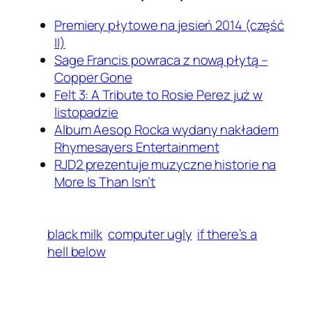
Premiery płytowe na jesień 2014 (część
II)
Sage Francis powraca z nową płytą –
Copper Gone
Felt 3: A Tribute to Rosie Perez już w
listopadzie
Album Aesop Rocka wydany nakładem
Rhymesayers Entertainment
RJD2 prezentuje muzyczne historie na
More Is Than Isn’t
black milk
computer ugly
if there’s a
hell below