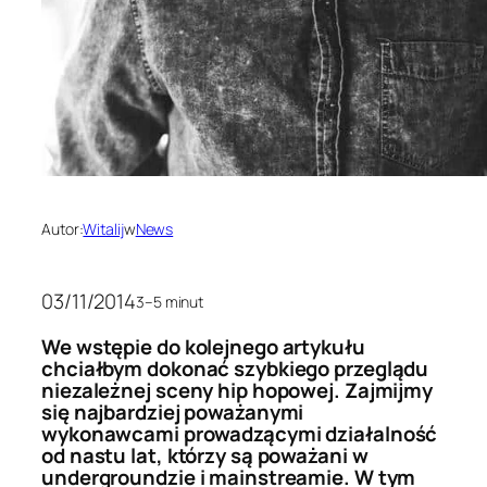
Autor:
Witalij
w
News
03/11/2014
3–5 minut
We wstępie do kolejnego artykułu
chciałbym dokonać szybkiego przeglądu
niezależnej sceny hip hopowej. Zajmijmy
się najbardziej poważanymi
wykonawcami prowadzącymi działalność
od nastu lat, którzy są poważani w
undergroundzie i mainstreamie. W tym