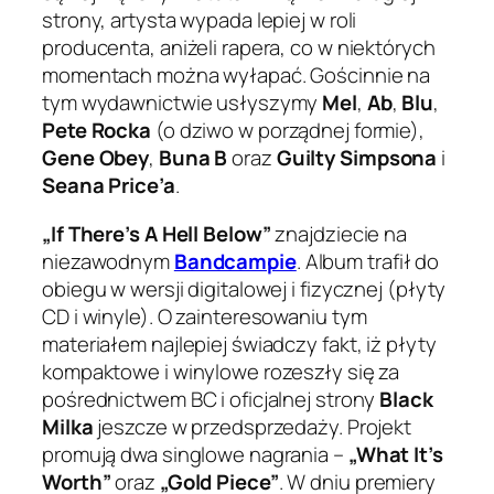
strony, artysta wypada lepiej w roli
producenta, aniżeli rapera, co w niektórych
momentach można wyłapać. Gościnnie na
tym wydawnictwie usłyszymy
Mel
,
Ab
,
Blu
,
Pete Rocka
(o dziwo w porządnej formie),
Gene Obey
,
Buna B
oraz
Guilty Simpsona
i
Seana Price’a
.
„If There’s A Hell Below”
znajdziecie na
niezawodnym
Bandcampie
. Album trafił do
obiegu w wersji digitalowej i fizycznej (płyty
CD i winyle). O zainteresowaniu tym
materiałem najlepiej świadczy fakt, iż płyty
kompaktowe i winylowe rozeszły się za
pośrednictwem BC i oficjalnej strony
Black
Milka
jeszcze w przedsprzedaży. Projekt
promują dwa singlowe nagrania –
„What It’s
Worth”
oraz
„Gold Piece”
. W dniu premiery