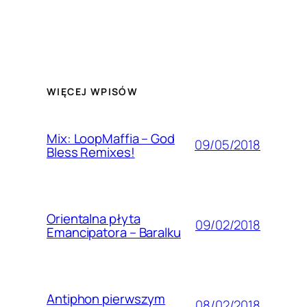
WIĘCEJ WPISÓW
Mix: LoopMaffia – God
09/05/2018
Bless Remixes!
Orientalna płyta
09/02/2018
Emancipatora – Baralku
Antiphon pierwszym
08/02/2018