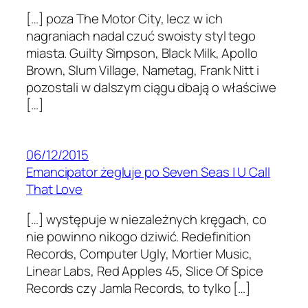
[…] poza The Motor City, lecz w ich
nagraniach nadal czuć swoisty styl tego
miasta. Guilty Simpson, Black Milk, Apollo
Brown, Slum Village, Nametag, Frank Nitt i
pozostali w dalszym ciągu dbają o właściwe
[…]
06/12/2015
Emancipator żegluje po Seven Seas | U Call
That Love
[…] występuje w niezależnych kręgach, co
nie powinno nikogo dziwić. Redefinition
Records, Computer Ugly, Mortier Music,
Linear Labs, Red Apples 45, Slice Of Spice
Records czy Jamla Records, to tylko […]