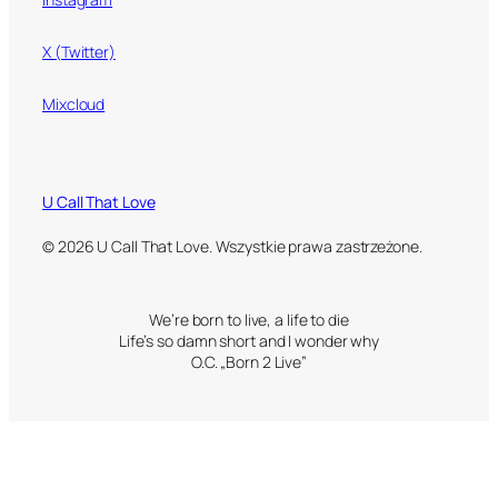
X (Twitter)
Mixcloud
U Call That Love
© 2026 U Call That Love. Wszystkie prawa zastrzeżone.
We’re born to live, a life to die
Life’s so damn short and I wonder why
O.C. „Born 2 Live”