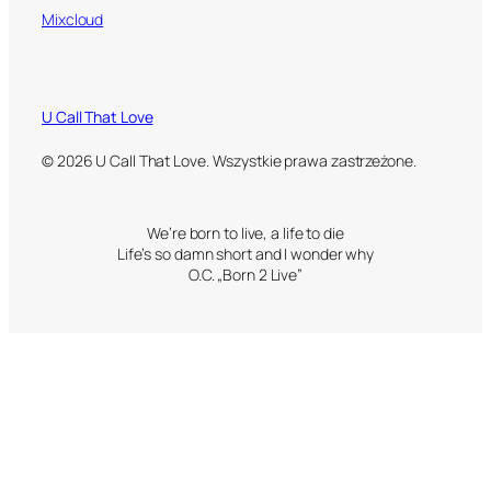
Mixcloud
U Call That Love
© 2026 U Call That Love. Wszystkie prawa zastrzeżone.
We’re born to live, a life to die
Life’s so damn short and I wonder why
O.C. „Born 2 Live”