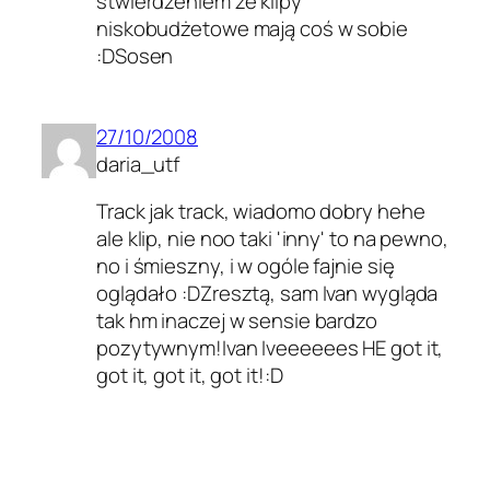
stwierdzeniem że klipy
niskobudżetowe mają coś w sobie
:DSosen
27/10/2008
daria_utf
Track jak track, wiadomo dobry hehe
ale klip, nie noo taki 'inny' to na pewno,
no i śmieszny, i w ogóle fajnie się
oglądało :DZresztą, sam Ivan wygląda
tak hm inaczej w sensie bardzo
pozytywnym!Ivan Iveeeeees HE got it,
got it, got it, got it!:D