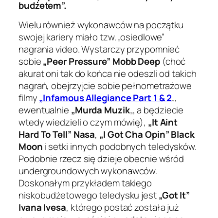
budżetem”.
Wielu również wykonawców na początku
swojej kariery miało tzw. „osiedlowe”
nagrania video. Wystarczy przypomnieć
sobie
„Peer Pressure” Mobb Deep
(choć
akurat oni tak do końca nie odeszli od takich
nagrań, obejrzyjcie sobie pełnometrażowe
filmy
„Infamous Allegiance Part 1 & 2
„,
ewentualnie
„Murda Muzik
„, a będziecie
wtedy wiedzieli o czym mówię),
„It Aint
Hard To Tell” Nasa
,
„I Got Cha Opin” Black
Moon
i setki innych podobnych teledysków.
Podobnie rzecz się dzieje obecnie wśród
undergroundowych wykonawców.
Doskonałym przykładem takiego
niskobudżetowego teledysku jest
„Got It”
Ivana Ivesa
, którego postać została już