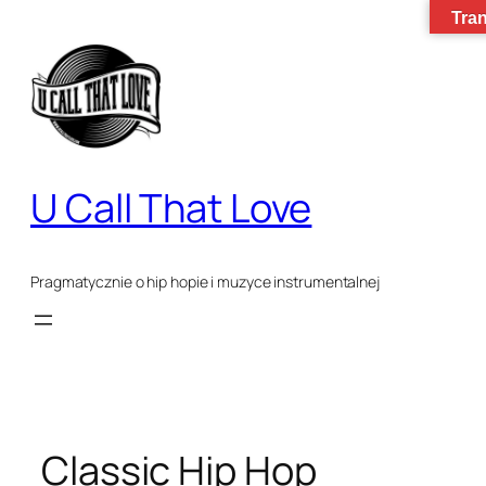
Tran
Przejdź
do
treści
U Call That Love
Pragmatycznie o hip hopie i muzyce instrumentalnej
Classic Hip Hop