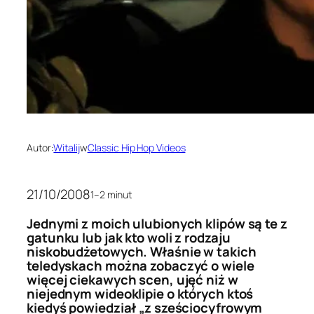
Autor:
Witalij
w
Classic Hip Hop Videos
21/10/2008
1–2 minut
Jednymi z moich ulubionych klipów są te z
gatunku lub jak kto woli z rodzaju
niskobudżetowych. Właśnie w takich
teledyskach można zobaczyć o wiele
więcej ciekawych scen, ujęć niż w
niejednym wideoklipie o których ktoś
kiedyś powiedział „z sześciocyfrowym