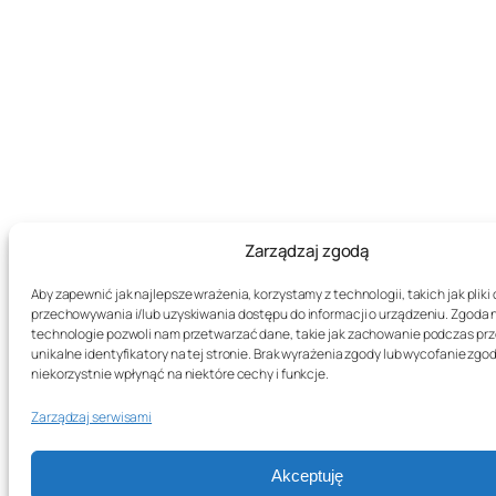
Zarządzaj zgodą
Aby zapewnić jak najlepsze wrażenia, korzystamy z technologii, takich jak pliki 
przechowywania i/lub uzyskiwania dostępu do informacji o urządzeniu. Zgoda 
technologie pozwoli nam przetwarzać dane, takie jak zachowanie podczas prz
unikalne identyfikatory na tej stronie. Brak wyrażenia zgody lub wycofanie zg
niekorzystnie wpłynąć na niektóre cechy i funkcje.
Zarządzaj serwisami
Akceptuję