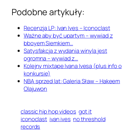
Podobne artykuły:
Recenzja LP: Ivan Ives – Iconoclast
Ważne aby być upartym – wywiad z
bboyem Siemkiem…
Satysfakcja z wydania winyla jest
ogromna – wywiad z…
Kolejny mixtape Ivana Ivesa (plus info o
konkursie)
NBA sprzed lat: Galeria Sław – Hakeem
Olajuwon
classic hip hop videos
got it
iconoclast
ivan ives
no threshold
records