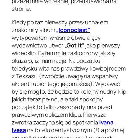
przeze mnie wcześniej przedstawiona na
stronie.
Kiedy po raz pierwszy przesłuchałem
znakomity album
„Iconoclast”
wytypowałem właśnie otwierający
wydawnictwo utwór
„Got It”
jako pierwszy
wideoklip. Byłem mile zaskoczony jak się
okazało, iż mam rację. Na początku
teledysku wita nas prawdziwy kowboj rodem
z Teksasu (zwróćcie uwagę na wspaniały
akcent i ubiór tego jegomościa). Wydawać
by się mogło, że będzie to kolejny nudny klip
jakich teraz pełno, ale taki spokojny
początek to tylko zasłona dymna przed
prawdziwym obliczem klipu. Pierwsza
zwrotka zaczyna się od spotkania
Ivana
Ivesa
na fotelu dentystycznym (!) a później
wszystko nabiera tempa i jest naprawdę