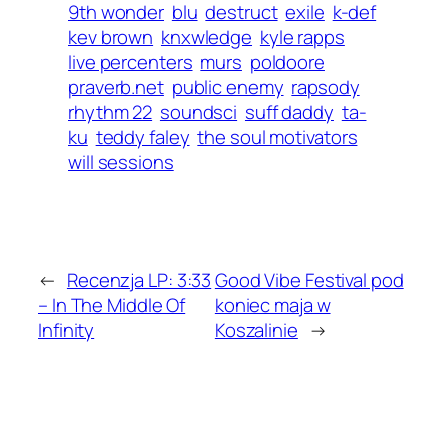
9th wonder
blu
destruct
exile
k-def
kev brown
knxwledge
kyle rapps
live percenters
murs
poldoore
praverb.net
public enemy
rapsody
rhythm 22
soundsci
suff daddy
ta-
ku
teddy faley
the soul motivators
will sessions
←
Recenzja LP: 3:33
Good Vibe Festival pod
– In The Middle Of
koniec maja w
Infinity
Koszalinie
→