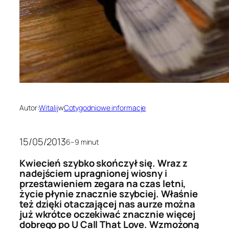
Autor:
Witalij
w
Cotygodniowe informacje
15/05/2013
6–9 minut
Kwiecień szybko skończył się. Wraz z
nadejściem upragnionej wiosny i
przestawieniem zegara na czas letni,
życie płynie znacznie szybciej. Właśnie
też dzięki otaczającej nas aurze można
już wkrótce oczekiwać znacznie więcej
dobrego po U Call That Love. Wzmożoną