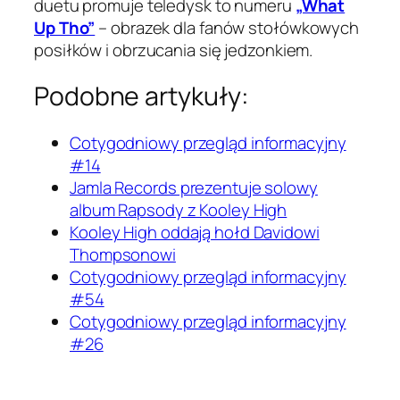
duetu promuje teledysk to numeru
„What
Up Tho”
– obrazek dla fanów stołówkowych
posiłków i obrzucania się jedzonkiem.
Podobne artykuły:
Cotygodniowy przegląd informacyjny
#14
Jamla Records prezentuje solowy
album Rapsody z Kooley High
Kooley High oddają hołd Davidowi
Thompsonowi
Cotygodniowy przegląd informacyjny
#54
Cotygodniowy przegląd informacyjny
#26