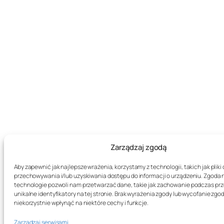
Zarządzaj zgodą
Aby zapewnić jak najlepsze wrażenia, korzystamy z technologii, takich jak pliki 
przechowywania i/lub uzyskiwania dostępu do informacji o urządzeniu. Zgoda 
technologie pozwoli nam przetwarzać dane, takie jak zachowanie podczas prz
unikalne identyfikatory na tej stronie. Brak wyrażenia zgody lub wycofanie zg
niekorzystnie wpłynąć na niektóre cechy i funkcje.
Zarządzaj serwisami