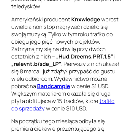
teledysków.
Amerykański producent
Knxwledge
wprost
uwielbia non stop nagrywać i dzielić się
swoją muzyką. Tylko w tym roku trafiło do
obiegu jego pięć nowych projektów.
Zatrzymajmy się na chwilę przy dwóch
ostatnich z nich –
„Hud.Dreems.PRT.1.5”
i
„relevnt.b/sde_LP”
. Pierwszy z nich ukazał
się 8 marca i już zdążył przypaść do gustu
wielu odbiorcom. Wydawnictwo można
pobrać na
Bandcampie
w cenie $1 USD.
Większym materiałem okazała się druga
płyta obfitująca w 15 tracków, które
trafiło
do sprzedaży
w cenie $10 USD.
Na początku tego miesiąca odbyła się
premiera ciekawie prezentującego się