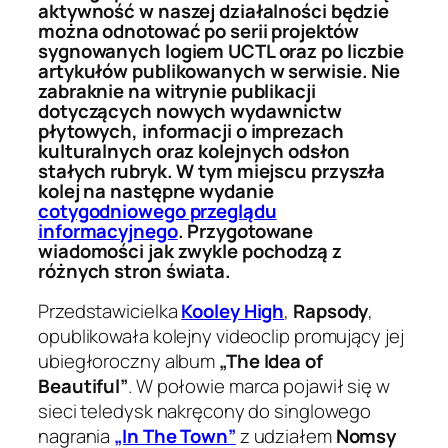
aktywność w naszej działalności będzie
można odnotować po serii projektów
sygnowanych logiem UCTL oraz po liczbie
artykułów publikowanych w serwisie. Nie
zabraknie na witrynie publikacji
dotyczących nowych wydawnictw
płytowych, informacji o imprezach
kulturalnych oraz kolejnych odsłon
stałych rubryk. W tym miejscu przyszła
kolej na następne wydanie
cotygodniowego przeglądu
informacyjnego
. Przygotowane
wiadomości jak zwykle pochodzą z
różnych stron świata.
Przedstawicielka
Kooley High
,
Rapsody
,
opublikowała kolejny videoclip promujący jej
ubiegłoroczny album
„The Idea of
Beautiful”
. W połowie marca pojawił się w
sieci teledysk nakręcony do singlowego
nagrania
„In The Town”
z udziałem
Nomsy