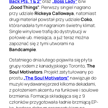
Back Pts. 1 & 2”
oraz
„Boss Lady”
b/w
„Good Things”
. Pierwszy singiel nagrano
przy udziale
Rickeya Callowaya
, natomiast
drugi materiał powstał przy udziale
Coko
,
która nadała tym nagraniom świetny klimat.
Single winylowe trafią do dystrybucji w
połowie ub. miesiąca, a już teraz można
zapoznać się z tymi utworami na
Bandcampie
.
Ostatniego dnia lutego pojawiła się płyta
grupy rodem z kanadyjskiego Toronto,
The
Soul Motivators
. Projekt zatytułowany po
prostu
„The Soul Motivators”
nawiązuje do
muzyki wydawanej przed kilkoma dekadami,
z położeniem akcentu na funkowe i soulowe
brzmienia. Formacja składająca się z 9
członków przygotowała ładnie brzmiącą EP-