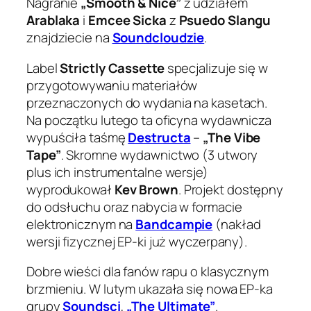
Nagranie
„Smooth & Nice”
z udziałem
Arablaka
i
Emcee Sicka
z
Psuedo Slangu
znajdziecie na
Soundcloudzie
.
Label
Strictly Cassette
specjalizuje się w
przygotowywaniu materiałów
przeznaczonych do wydania na kasetach.
Na początku lutego ta oficyna wydawnicza
wypuściła taśmę
Destructa
–
„The Vibe
Tape”
. Skromne wydawnictwo (3 utwory
plus ich instrumentalne wersje)
wyprodukował
Kev Brown
. Projekt dostępny
do odsłuchu oraz nabycia w formacie
elektronicznym na
Bandcampie
(nakład
wersji fizycznej EP-ki już wyczerpany).
Dobre wieści dla fanów rapu o klasycznym
brzmieniu. W lutym ukazała się nowa EP-ka
grupy
Soundsci
,
„The Ultimate”
.