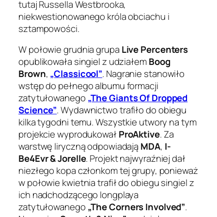
tutaj Russella Westbrooka,
niekwestionowanego króla obciachu i
sztampowości.
W połowie grudnia grupa
Live Percenters
opublikowała singiel z udziałem
Boog
Brown
,
„Classicool”
. Nagranie stanowiło
wstęp do pełnego albumu formacji
zatytułowanego
„The Giants Of Dropped
Science”
. Wydawnictwo trafiło do obiegu
kilka tygodni temu. Wszystkie utwory na tym
projekcie wyprodukował
ProAktive
. Za
warstwę liryczną odpowiadają
MDA
,
I-
Be4Evr & Jorelle
. Projekt najwyraźniej dał
niezłego kopa członkom tej grupy, ponieważ
w połowie kwietnia trafił do obiegu singiel z
ich nadchodzącego longplaya
zatytułowanego
„The Corners Involved”
.