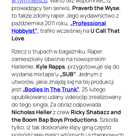
w tym miejscu
. Warto też wspomnieć, iż
prowadzący ten serwis,
Praverb the Wyse
,
to także zdolny raper. Jego wydawnictwo z
października 2011 roku,
„Professional
Hobbyist”
, trafiło wcześniej na
U Call That
Love
.
Rzecz o trupach w bagażniku. Raper
zamieszkały obecnie na nowojorskim
Harlemie,
Kyle Rapps
, przygotowuje się do
wydania mixtape’u
„SUB”
. Jednym z
utworów, jakie znajdą się na tej produkcji
jest
„Bodies In The Trunk”
. 25 lutego
opublikowano udany videoclip zrealizowany
do tego singla. Za obraz odpowiada
Nicholas Heller
z crew
Ricky Shabazz and
the Boom Bap Boys Productions
. Szkoda
tylko, iż tak doskonałe klipy giną często
pośród całej maści wtórnych i sztampowych