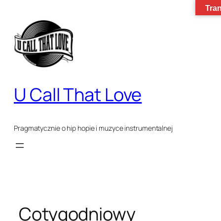
Tran
Przejdź
do
treści
U Call That Love
Pragmatycznie o hip hopie i muzyce instrumentalnej
Cotygodniowy