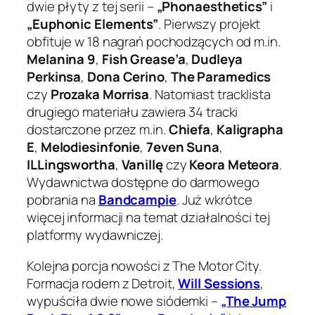
dwie płyty z tej serii –
„Phonaesthetics”
i
„Euphonic Elements”
. Pierwszy projekt
obfituje w 18 nagrań pochodzących od m.in.
Melanina 9
,
Fish Grease’a
,
Dudleya
Perkinsa
,
Dona Cerino
,
The Paramedics
czy
Prozaka Morrisa
. Natomiast tracklista
drugiego materiału zawiera 34 tracki
dostarczone przez m.in.
Chiefa
,
Kaligrapha
E
,
Melodiesinfonie
,
7even Suna
,
ILLingswortha
,
Vanillę
czy
Keora Meteora
.
Wydawnictwa dostępne do darmowego
pobrania na
Bandcampie
. Już wkrótce
więcej informacji na temat działalności tej
platformy wydawniczej.
Kolejna porcja nowości z The Motor City.
Formacja rodem z Detroit,
Will Sessions
,
wypuściła dwie nowe siódemki –
„The Jump