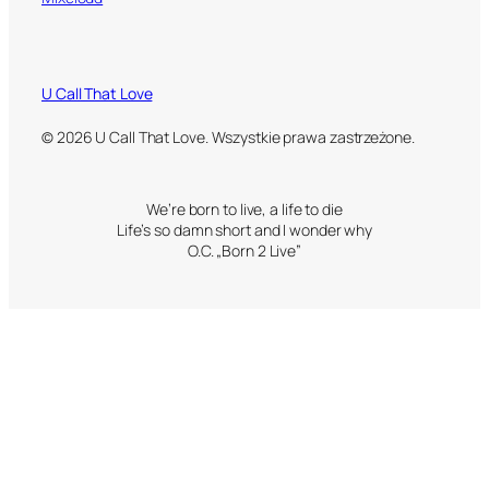
U Call That Love
© 2026 U Call That Love. Wszystkie prawa zastrzeżone.
We’re born to live, a life to die
Life’s so damn short and I wonder why
O.C. „Born 2 Live”