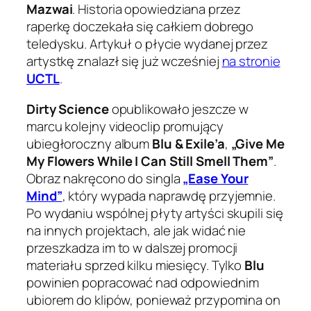
Mazwai
. Historia opowiedziana przez
raperkę doczekała się całkiem dobrego
teledysku. Artykuł o płycie wydanej przez
artystkę znalazł się już wcześniej
na stronie
UCTL
.
Dirty Science
opublikowało jeszcze w
marcu kolejny videoclip promujący
ubiegłoroczny album
Blu & Exile’a
,
„Give Me
My Flowers While I Can Still Smell Them”
.
Obraz nakręcono do singla
„Ease Your
Mind”
, który wypada naprawdę przyjemnie.
Po wydaniu wspólnej płyty artyści skupili się
na innych projektach, ale jak widać nie
przeszkadza im to w dalszej promocji
materiału sprzed kilku miesięcy. Tylko
Blu
powinien popracować nad odpowiednim
ubiorem do klipów, ponieważ przypomina on