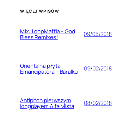
WIĘCEJ WPISÓW
Mix: LoopMaffia – God
09/05/2018
Bless Remixes!
Orientalna płyta
09/02/2018
Emancipatora – Baralku
Antiphon pierwszym
08/02/2018
longplayem Alfa Mista