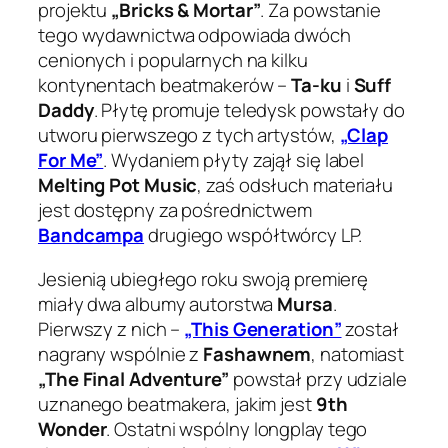
projektu
„Bricks & Mortar”
. Za powstanie
tego wydawnictwa odpowiada dwóch
cenionych i popularnych na kilku
kontynentach beatmakerów –
Ta-ku
i
Suff
Daddy
. Płytę promuje teledysk powstały do
utworu pierwszego z tych artystów,
„Clap
For Me”
. Wydaniem płyty zajął się label
Melting Pot Music
, zaś odsłuch materiału
jest dostępny za pośrednictwem
Bandcampa
drugiego współtwórcy LP.
Jesienią ubiegłego roku swoją premierę
miały dwa albumy autorstwa
Mursa
.
Pierwszy z nich –
„This Generation”
został
nagrany wspólnie z
Fashawnem
, natomiast
„The Final Adventure”
powstał przy udziale
uznanego beatmakera, jakim jest
9th
Wonder
. Ostatni wspólny longplay tego