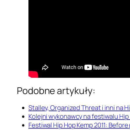
Podobne artykuły:
Stalley, Organized Threat i inni na
Kolejni wykonawcy na festiwalu Hip
Festiwal Hip Hop Kemp 2011: Before 