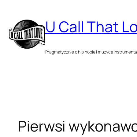
Przejdź
do
U Call That L
treści
Pragmatycznie o hip hopie i muzyce instrumenta
Pierwsi wykonawc