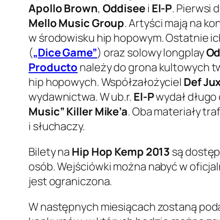
Apollo Brown
,
Oddisee
i
El-P
. Pierwsi
Mello Music Group
. Artyści mają na k
w środowisku hip hopowym. Ostatnie ic
(
„Dice Game”
) oraz solowy longplay
Od
Producto
należy do grona kultowych t
hip hopowych. Współzałożyciel
Def Ju
wydawnictwa. W ub.r.
El-P
wydał długo 
Music” Killer Mike’a
. Oba materiały tr
i słuchaczy.
Bilety na
Hip Hop Kemp 2013
są dostęp
osób. Wejściówki można nabyć w oficja
jest ograniczona.
W następnych miesiącach zostaną poda