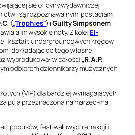
zwijającej się oficyny wydawniczej
nictw i są rozpoznawalnymi postaciami
.C.
(
„Trophies”
) i
Guilty Simpsonem
wiają im wysokie noty. Z kolei
El-
ie i kształt undergroundowych kręgów
om, dokładając do tego własne
az wyprodukował w całości
„R.A.P.
hylnym odbiorem dziennikarzy muzycznych
łotych (VIP) dla bardziej wymagających
sza pula przeznaczona na marzec-maj
empobusów, festiwalowych atrakcji i