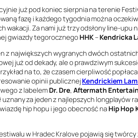
yjnie już pod koniec sierpnia na terenie Fest
owaną fazę i każdego tygodnia można oczekiwa
h wakacji. Za nami już trzy odsłony line-upu
nej gwiazdy tegorocznego
HHK
–
Kendricka 
n z największych wygranych dwóch ostatnich 
powej już od dekady, ale o prawdziwym sukce
 przykład na to, że czasem cierpliwość popła
eresowanie opinii publicznej
Kendrickiem La
towego z labelem
Dr. Dre
,
Aftermath Enterta
 uznany za jeden z najlepszych longplayów r
wiazdę hip hopu i jego obecność na
Hip Hop 
estiwalu w Hradec Kralove pojawią się twórcy 