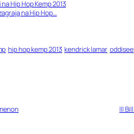
i na Hip Hop Kemp 2013
zagrają na Hip Hop…
mp
hip hop kemp 2013
kendrick lamar
oddisee
omenon
Ill B