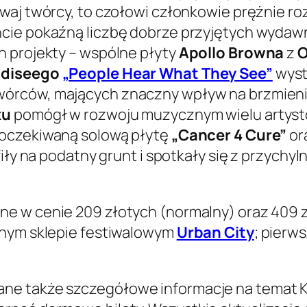
 dwaj twórcy, to czołowi członkowie prężnie ro
oncie pokaźną liczbę dobrze przyjętych wydaw
h projekty – wspólne płyty
Apollo Browna
z
O
diseego
„People Hear What They See”
wysta
wórców, mających znaczny wpływ na brzmien
xu
pomógł w rozwoju muzycznym wielu artyst
oczekiwaną solową płytę
„Cancer 4 Cure”
or
afiły na podatny grunt i spotkały się z przyc
ne w cenie 209 złotych (normalny) oraz 409 z
lnym sklepie festiwalowym
Urban City
; pierw
ne także szczegółowe informacje na temat K