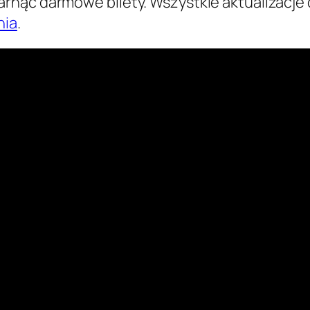
rnąć darmowe bilety. Wszystkie aktualizacj
nia
.