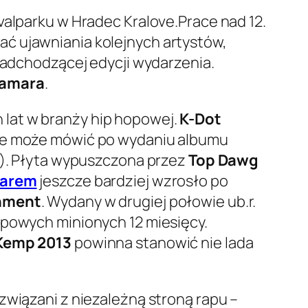
ivalparku w Hradec Kralove.Prace nad 12.
ć ujawniania kolejnych artystów,
 nadchodzącej edycji wydarzenia.
Lamara
.
lat w branży hip hopowej.
K-Dot
sie może mówić po wydaniu albumu
ca). Płyta wypuszczona przez
Top Dawg
marem
jeszcze bardziej wzrosło po
inment
. Wydany w drugiej połowie ub.r.
apowych minionych 12 miesięcy.
Kemp 2013
powinna stanowić nie lada
związani z niezależną stroną rapu –