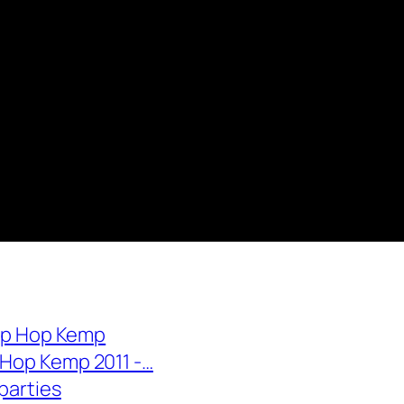
 Hip Hop Kemp
 Hop Kemp 2011 -…
parties