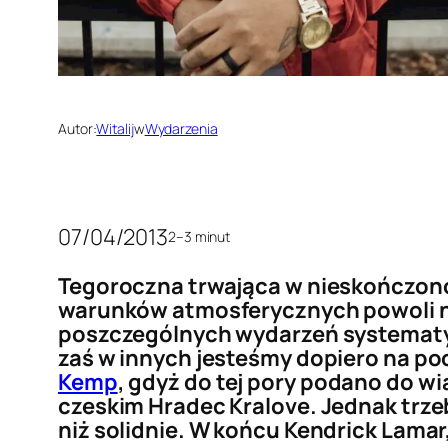
Autor:
Witalij
w
Wydarzenia
07/04/2013
2–3 minut
Tegoroczna trwająca w nieskończonoś
warunków atmosferycznych powoli na
poszczególnych wydarzeń systematyc
zaś w innych jesteśmy dopiero na poc
Kemp
, gdyż do tej pory podano do w
czeskim Hradec Kralove. Jednak trze
niż solidnie. W końcu Kendrick Lamar,