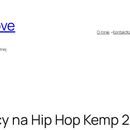
ove
O mnie
Kontakt
K
lnej
y na Hip Hop Kemp 