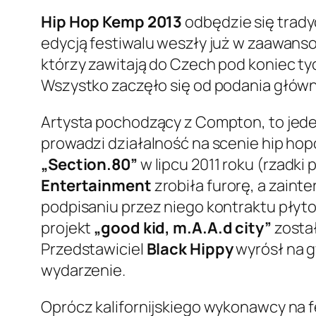
Hip Hop Kemp 2013
odbędzie się tradyc
edycją festiwalu weszły już w zaawans
którzy zawitają do Czech pod koniec tyc
Wszystko zaczęło się od podania głów
Artysta pochodzący z Compton, to jede
prowadzi działalność na scenie hip ho
„Section.80”
w lipcu 2011 roku (rzadki
Entertainment
zrobiła furorę, a zaint
podpisaniu przez niego kontraktu pły
projekt
„good kid, m.A.A.d city”
został
Przedstawiciel
Black Hippy
wyrósł na g
wydarzenie.
Oprócz kalifornijskiego wykonawcy na f