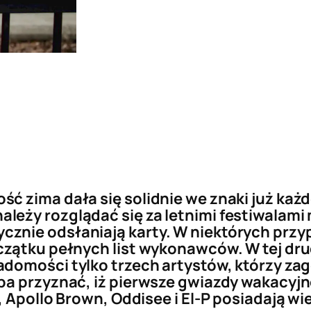
ć zima dała się solidnie we znaki już ka
leży rozglądać się za letnimi festiwalami
znie odsłaniają karty. W niektórych przyp
zątku pełnych list wykonawców. W tej drug
iadomości tylko trzech artystów, którzy za
ba przyznać, iż pierwsze gwiazdy wakacyjne
 Apollo Brown, Oddisee i El-P posiadają wi