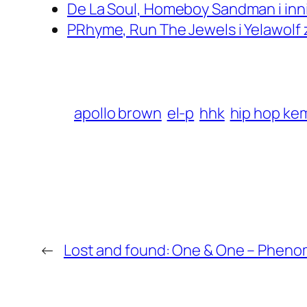
De La Soul, Homeboy Sandman i inn
PRhyme, Run The Jewels i Yelawolf 
apollo brown
el-p
hhk
hip hop ke
←
Lost and found: One & One – Phen