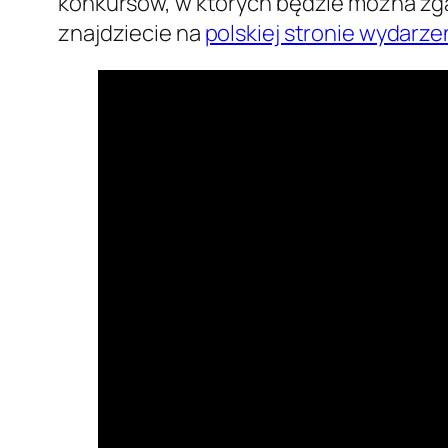
konkursów, w których będzie można zga
znajdziecie na
polskiej stronie wydarze