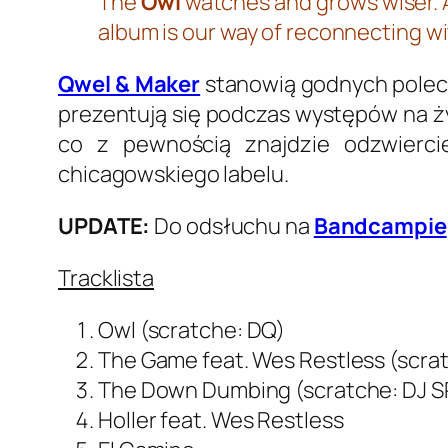
The
Owl
watches and grows wiser. 
album is our way of reconnecting wi
Qwel & Maker
stanowią godnych polece
prezentują się podczas występów na 
co z pewnością znajdzie odzwierc
chicagowskiego labelu.
UPDATE:
Do odsłuchu na
Bandcampie
Tracklista
Owl (scratche: DQ)
The Game feat. Wes Restless (scrat
The Down Dumbing (scratche: DJ S
Holler feat. Wes Restless