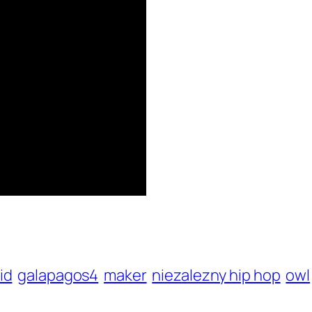
id
galapagos4
maker
niezalezny hip hop
owl