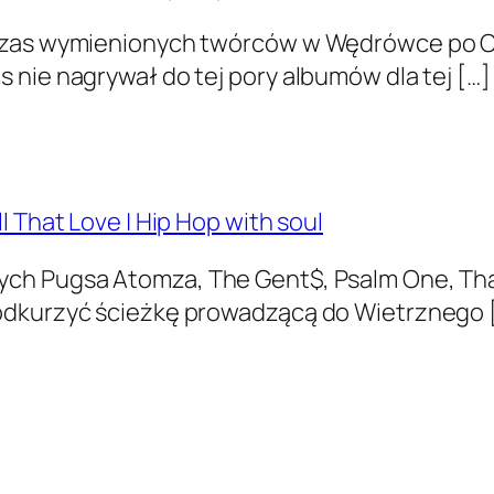
hczas wymienionych twór­ców w Wędrówce po C
nie nagry­wał do tej pory albumów dla tej […]
l That Love | Hip Hop with soul
ych Pugsa Atomza, The Gent$, Psalm One, Tha
y odkurzyć ścieżkę prowadzącą do Wietrznego 