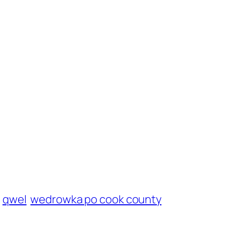
qwel
wedrowka po cook county