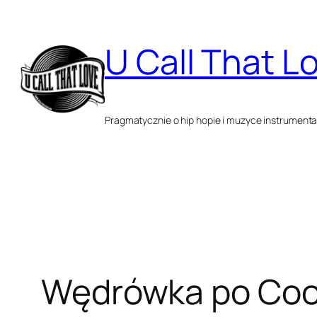
Przejdź
do
U Call That L
treści
Pragmatycznie o hip hopie i muzyce instrumenta
Wędrówka po Coo