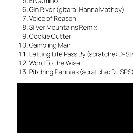
El Camino
Gin River (gitara: Hanna Mathey)
Voice of Reason
Silver Mountains Remix
Cookie Cutter
Gambling Man
Letting Life Pass By (scratche: D-St
Word To the Wise
Pitching Pennies (scratche: DJ SPS