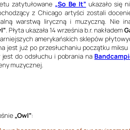
uetu zatytułowane
„So Be It”
ukazało się n
Pochodzący z Chicago artyści zostali doceni
alną warstwą liryczną i muzyczną. Nie in
l”
. Płyta ukazała 14 września b.r. nakładem
G
arniejszych amerykańskich sklepów płytowyc
 jest już po przesłuchaniu początku miksu
jest do odsłuchu i pobrania na
Bandcampi
ceny muzycznej.
śnie
„Owl”
: