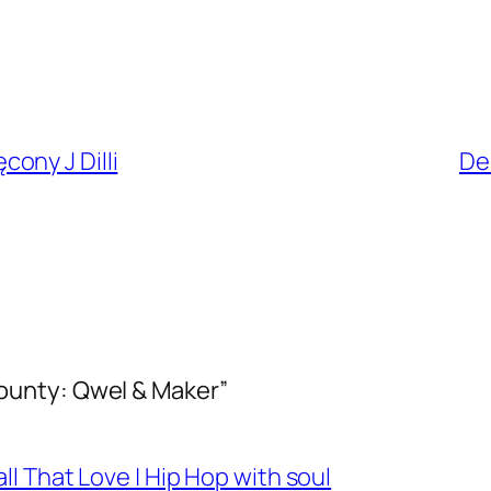
ony J Dilli
De
ounty: Qwel & Maker”
l That Love | Hip Hop with soul