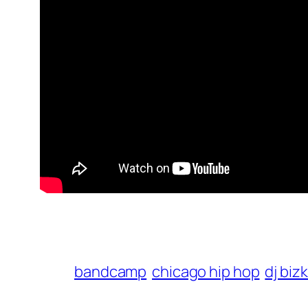
bandcamp
chicago hip hop
dj bizk