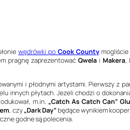
słonie
wędrówki po
Cook County
mogliście
zem pragnę zaprezentować
Qwela
i
Makera
,
owanymi i płodnymi artystami. Pierwszy z p
elu innych płytach. Jezeli chodzi o dokonan
odukował, m.in.
„Catch As Catch Can” Gl
lem
, czy
„Dark Day”
będące wynikiem koopera
yczne godne są polecenia.