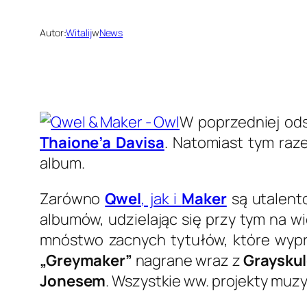
Autor:
Witalij
w
News
W poprzedniej od
Thaione’a Davisa
. Natomiast tym ra
album.
Zarówno
Qwel
, jak i
Maker
są utalent
albumów, udzielając się przy tym na wi
mnóstwo zacnych tytułów, które wypr
„Greymaker”
nagrane wraz z
Graysku
Jonesem
. Wszystkie ww. projekty muz