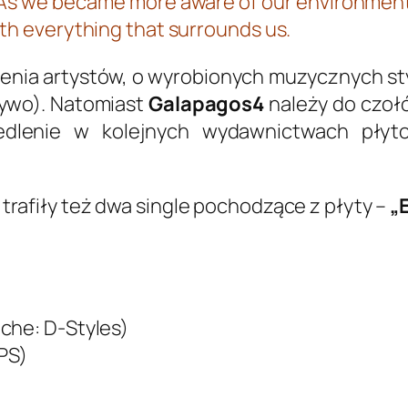
As we became more aware of our environment
th everything that surrounds us.
nia artystów, o wyrobionych muzycznych styl
żywo). Natomiast
Galapagos4
należy do czoł
iedlenie w kolejnych wydawnictwach pły
trafiły też dwa single pochodzące z płyty –
„
che: D-Styles)
PS)