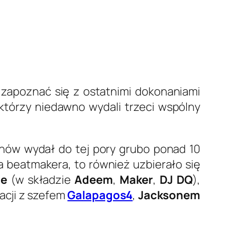
 zapoznać się z ostatnimi dokonaniami
 którzy niedawno wydali trzeci wspólny
anów wydał do tej pory grubo ponad 10
ia beatmakera, to również uzbierało się
ue
(w składzie
Adeem
,
Maker
,
DJ DQ
),
cji z szefem
Galapagos4
,
Jacksonem