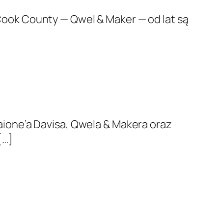
ook County — Qwel & Maker — od lat są
ione’a Davisa, Qwela & Mak­era oraz
[…]