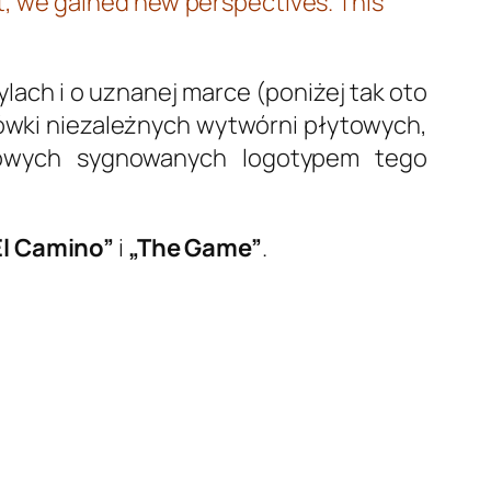
, we gained new perspectives. This
ach i o uznanej marce (poniżej tak oto
ówki niezależnych wytwórni płytowych,
towych sygnowanych logotypem tego
El Camino”
i
„The Game”
.