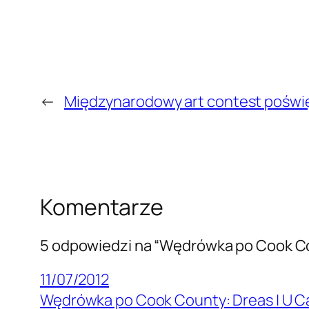
←
Międzynarodowy art contest poświęc
Komentarze
5 odpowiedzi na “Wędrówka po Cook C
11/07/2012
Wędrówka po Cook County: Dreas | U Cal