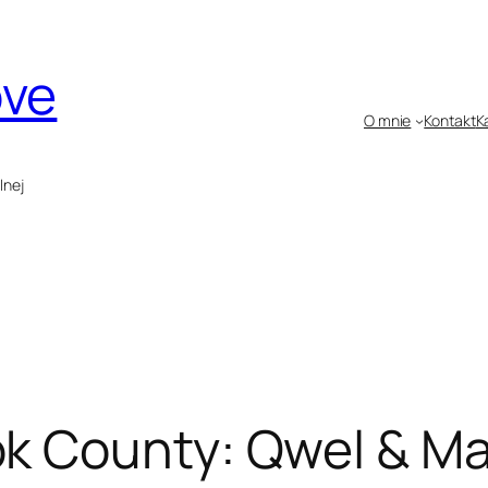
ove
O mnie
Kontakt
K
lnej
k County: Qwel & Ma