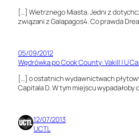
[…] Wietrznego Miasta. Jedni z doty­c
związani z Galapagos4. Co prawda Dreas 
05/09/2012
Wędrówka po Cook County: Vakill | U Cal
[…] o ostat­nich wydawnictwach pły­tow
Cap­i­tala D. W tym miejscu wypadałob
12/07/2013
UCTL