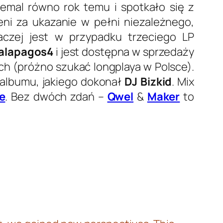
iemal równo rok temu i spotkało się z
eni za ukazanie w pełni niezależnego,
aczej jest w przypadku trzeciego LP
alapagos4
i jest dostępna w sprzedaży
h (próżno szukać longplaya w Polsce).
 albumu, jakiego dokonał
DJ Bizkid
. Mix
e
. Bez dwóch zdań –
Qwel
&
Maker
to