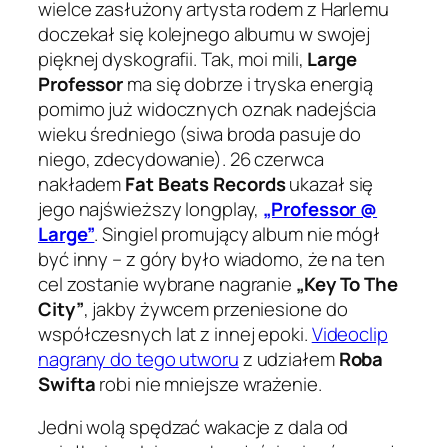
wielce zasłużony artysta rodem z Harlemu
doczekał się kolejnego albumu w swojej
pięknej dyskografii. Tak, moi mili,
Large
Professor
ma się dobrze i tryska energią
pomimo już widocznych oznak nadejścia
wieku średniego (siwa broda pasuje do
niego, zdecydowanie). 26 czerwca
nakładem
Fat Beats Records
ukazał się
jego najświeższy longplay,
„Professor @
Large”
. Singiel promujący album nie mógł
być inny – z góry było wiadomo, że na ten
cel zostanie wybrane nagranie
„Key To The
City”
, jakby żywcem przeniesione do
współczesnych lat z innej epoki.
Videoclip
nagrany do tego utworu
z udziałem
Roba
Swifta
robi nie mniejsze wrażenie.
Jedni wolą spędzać wakacje z dala od