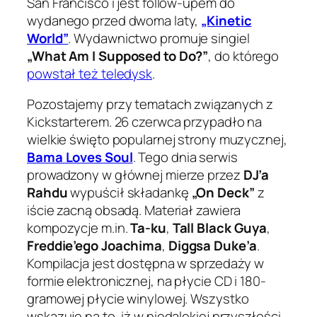
San Francisco i jest follow-upem do
wydanego przed dwoma laty,
„Kinetic
World”
. Wydawnictwo promuje singiel
„What Am I Supposed to Do?”
, do którego
powstał też teledysk
.
Pozostajemy przy tematach związanych z
Kickstarterem. 26 czerwca przypadło na
wielkie święto popularnej strony muzycznej,
Bama Loves Soul
. Tego dnia serwis
prowadzony w głównej mierze przez
DJ’a
Rahdu
wypuścił składankę
„On Deck”
z
iście zacną obsadą. Materiał zawiera
kompozycje m.in.
Ta-ku
,
Tall Black Guya
,
Freddie’ego Joachima
,
Diggsa Duke’a
.
Kompilacja jest dostępna w sprzedaży w
formie elektronicznej, na płycie CD i 180-
gramowej płycie winylowej. Wszystko
wskazuje na to, iż w niedalekiej przyszłości