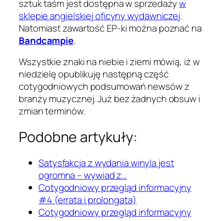
sztuk taśm jest dostępna w sprzedaży
w
sklepie angielskiej oficyny wydawniczej
.
Natomiast zawartość EP-ki można poznać na
Bandcampie
.
Wszystkie znaki na niebie i ziemi mówią, iż w
niedzielę opublikuję następną część
cotygodniowych podsumowań newsów z
branży muzycznej. Już bez żadnych obsuw i
zmian terminów.
Podobne artykuły:
Satysfakcja z wydania winyla jest
ogromna – wywiad z…
Cotygodniowy przegląd informacyjny
#4 (errata i prolongata)
Cotygodniowy przegląd informacyjny