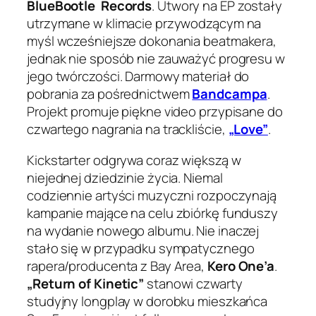
BlueBootle Records
. Utwory na EP zostały
utrzymane w klimacie przywodzącym na
myśl wcześniejsze dokonania beatmakera,
jednak nie sposób nie zauważyć progresu w
jego twórczości. Darmowy materiał do
pobrania za pośrednictwem
Bandcampa
.
Projekt promuje piękne video przypisane do
czwartego nagrania na trackliście,
„Love”
.
Kickstarter odgrywa coraz większą w
niejednej dziedzinie życia. Niemal
codziennie artyści muzyczni rozpoczynają
kampanie mające na celu zbiórkę funduszy
na wydanie nowego albumu. Nie inaczej
stało się w przypadku sympatycznego
rapera/producenta z Bay Area,
Kero One’a
.
„Return of Kinetic”
stanowi czwarty
studyjny longplay w dorobku mieszkańca