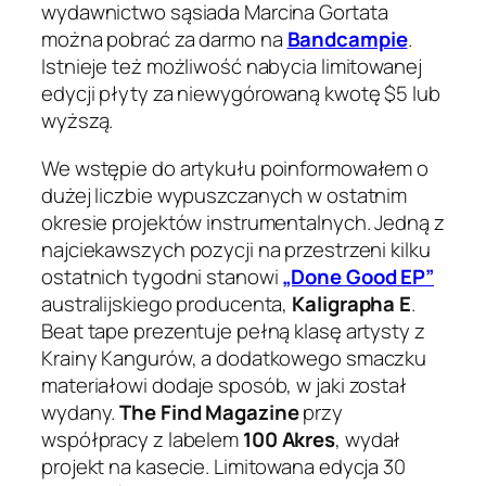
wydawnictwo sąsiada Marcina Gortata
można pobrać za darmo na
Bandcampie
.
Istnieje też możliwość nabycia limitowanej
edycji płyty za niewygórowaną kwotę $5 lub
wyższą.
We wstępie do artykułu poinformowałem o
dużej liczbie wypuszczanych w ostatnim
okresie projektów instrumentalnych. Jedną z
najciekawszych pozycji na przestrzeni kilku
ostatnich tygodni stanowi
„Done Good EP”
australijskiego producenta,
Kaligrapha E
.
Beat tape prezentuje pełną klasę artysty z
Krainy Kangurów, a dodatkowego smaczku
materiałowi dodaje sposób, w jaki został
wydany.
The Find Magazine
przy
współpracy z labelem
100 Akres
, wydał
projekt na kasecie. Limitowana edycja 30