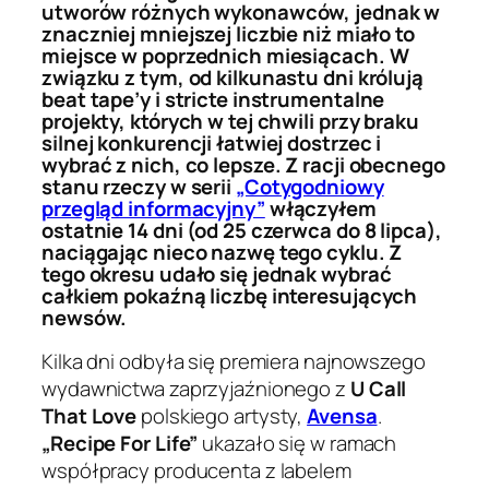
utworów różnych wykonawców, jednak w
znaczniej mniejszej liczbie niż miało to
miejsce w poprzednich miesiącach. W
związku z tym, od kilkunastu dni królują
beat tape’y i stricte instrumentalne
projekty, których w tej chwili przy braku
silnej konkurencji łatwiej dostrzec i
wybrać z nich, co lepsze. Z racji obecnego
stanu rzeczy w serii
„Cotygodniowy
przegląd informacyjny”
włączyłem
ostatnie 14 dni (od 25 czerwca do 8 lipca),
naciągając nieco nazwę tego cyklu. Z
tego okresu udało się jednak wybrać
całkiem pokaźną liczbę interesujących
newsów.
Kilka dni odbyła się premiera najnowszego
wydawnictwa zaprzyjaźnionego z
U Call
That Love
polskiego artysty,
Avensa
.
„Recipe For Life”
ukazało się w ramach
współpracy producenta z labelem