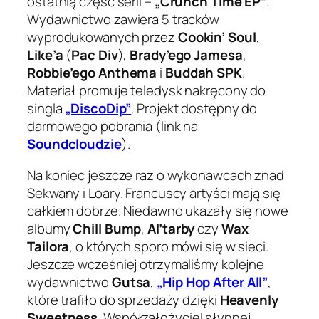
ostatnią część serii –
„Crunch Time EP”
.
Wydawnictwo zawiera 5 tracków
wyprodukowanych przez
Cookin’ Soul
,
Like’a
(
Pac Div
),
Brady’ego Jamesa
,
Robbie’ego Anthema
i
Buddah SPK
.
Materiał promuje teledysk nakręcony do
singla
„DiscoDip”
. Projekt dostępny do
darmowego pobrania (link na
Soundcloudzie
).
Na koniec jeszcze raz o wykonawcach znad
Sekwany i Loary. Francuscy artyści mają się
całkiem dobrze. Niedawno ukazały się nowe
albumy
Chill Bump
,
Al’tarby
czy
Wax
Tailora
, o których sporo mówi się w sieci.
Jeszcze wcześniej otrzymaliśmy kolejne
wydawnictwo
Gutsa
,
„Hip Hop After All”
,
które trafiło do sprzedaży dzięki
Heavenly
Sweetness
. Współzałożyciel słynnej