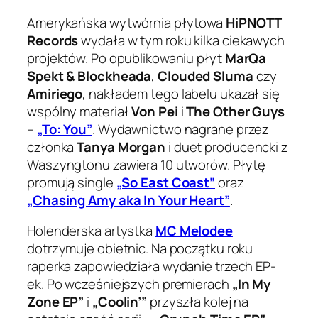
Amerykańska wytwórnia płytowa
HiPNOTT
Records
wydała w tym roku kilka ciekawych
projektów. Po opublikowaniu płyt
MarQa
Spekt & Blockheada
,
Clouded Sluma
czy
Amiriego
, nakładem tego labelu ukazał się
wspólny materiał
Von Pei
i
The Other Guys
–
„To: You”
. Wydawnictwo nagrane przez
członka
Tanya Morgan
i duet producencki z
Waszyngtonu zawiera 10 utworów. Płytę
promują single
„So East Coast”
oraz
„Chasing Amy aka In Your Heart”
.
Holenderska artystka
MC Melodee
dotrzymuje obietnic. Na początku roku
raperka zapowiedziała wydanie trzech EP-
ek. Po wcześniejszych premierach
„In My
Zone EP”
i
„Coolin’”
przyszła kolej na