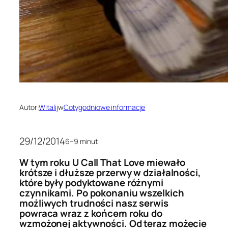
Autor:
Witalij
w
Cotygodniowe informacje
29/12/2014
6–9 minut
W tym roku U Call That Love miewało
krótsze i dłuższe przerwy w działalności,
które były podyktowane różnymi
czynnikami. Po pokonaniu wszelkich
możliwych trudności nasz serwis
powraca wraz z końcem roku do
wzmożonej aktywności. Od teraz możecie