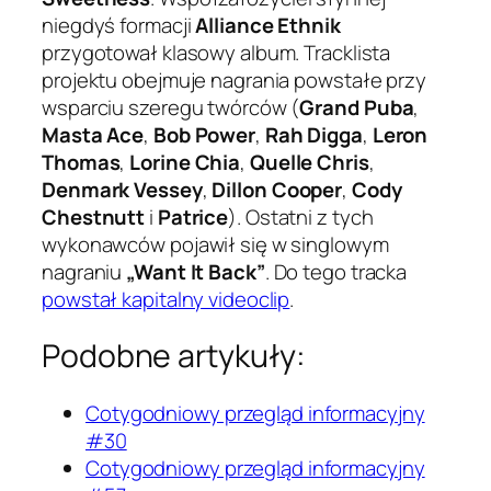
niegdyś formacji
Alliance Ethnik
przygotował klasowy album. Tracklista
projektu obejmuje nagrania powstałe przy
wsparciu szeregu twórców (
Grand Puba
,
Masta Ace
,
Bob Power
,
Rah Digga
,
Leron
Thomas
,
Lorine Chia
,
Quelle Chris
,
Denmark Vessey
,
Dillon Cooper
,
Cody
Chestnutt
i
Patrice
). Ostatni z tych
wykonawców pojawił się w singlowym
nagraniu
„Want It Back”
. Do tego tracka
powstał kapitalny videoclip
.
Podobne artykuły:
Cotygodniowy przegląd informacyjny
#30
Cotygodniowy przegląd informacyjny