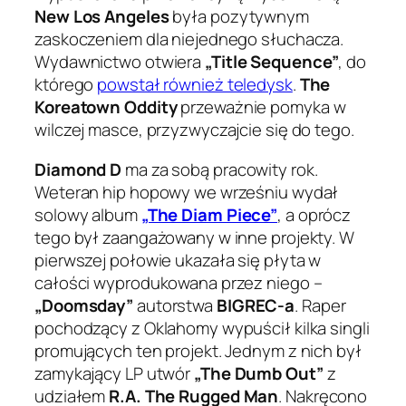
New Los Angeles
była pozytywnym
zaskoczeniem dla niejednego słuchacza.
Wydawnictwo otwiera
„Title Sequence”
, do
którego
powstał również teledysk
.
The
Koreatown Oddity
przeważnie pomyka w
wilczej masce, przyzwyczajcie się do tego.
Diamond D
ma za sobą pracowity rok.
Weteran hip hopowy we wrześniu wydał
solowy album
„The Diam Piece”
, a oprócz
tego był zaangażowany w inne projekty. W
pierwszej połowie ukazała się płyta w
całości wyprodukowana przez niego –
„Doomsday”
autorstwa
BIGREC-a
. Raper
pochodzący z Oklahomy wypuścił kilka singli
promujących ten projekt. Jednym z nich był
zamykający LP utwór
„The Dumb Out”
z
udziałem
R.A. The Rugged Man
. Nakręcono