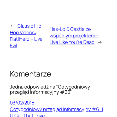
←
Classic Hip
Has-Lo & Castle ze
Hop Videos:
wspólnym projektem –
Flatlinerz – Live
Live Like You’re Dead
→
Evil
Komentarze
Jedna odpowiedź na “Cotygodniowy
przegląd informacyjny #60”
03/02/2015
Cotygodniowy przegląd informacyjny #61 |
U Call That Love