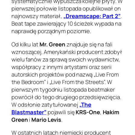
systematycznie wypuszcza kolejne płyty. W
pierwszej połowie listopada opublikował on
najnowszy materiał,
„Dreamscape: Part 2”
.
Beat tape zawierający 10 ścieżek wypada na
naprawdę porządnym poziomie.
Od kilku lat
Mr. Green
znajduje się na fali
wznoszącej. Amerykański producent zdobył
wielu fanów za sprawą swoich wydawnictw,
współpracy z innymi artystami oraz serii
autorskich projektów pod nazwą „Live From
the Bedroom” i „Live From the Streets”. W
pierwszym tygodniu listopada beatmaker
powrócił do tego drugiego przedsięwzięcia.
W odsłonie zatytułowanej
„The
Blastmaster”
pojawili się
KRS-One
,
Hakim
Green
i
Mario Levis
.
W ostatnich latach niemiecki producent