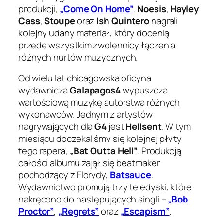
produkcji,
„Come On Home”
.
Noesis
,
Hayley
Cass
,
Stoupe
oraz
Ish Quintero
nagrali
kolejny udany materiał, który docenią
przede wszystkim zwolennicy łączenia
różnych nurtów muzycznych.
Od wielu lat chicagowska oficyna
wydawnicza
Galapagos4
wypuszcza
wartościową muzykę autorstwa różnych
wykonawców. Jednym z artystów
nagrywających dla
G4
jest
Hellsent
. W tym
miesiącu doczekaliśmy się kolejnej płyty
tego rapera,
„Bat Outta Hell”
. Produkcją
całości albumu zajął się beatmaker
pochodzący z Florydy,
Batsauce
.
Wydawnictwo promują trzy teledyski, które
nakręcono do następujących singli –
„Bob
Proctor”
,
„Regrets”
oraz
„Escapism”
.