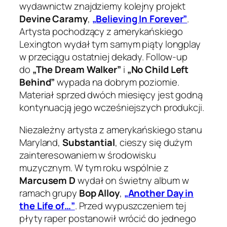
wydawnictw znajdziemy kolejny projekt
Devine Caramy
,
„Believing In Forever”
.
Artysta pochodzący z amerykańskiego
Lexington wydał tym samym piąty longplay
w przeciągu ostatniej dekady. Follow-up
do
„The Dream Walker”
i
„No Child Left
Behind”
wypada na dobrym poziomie.
Materiał sprzed dwóch miesięcy jest godną
kontynuacją jego wcześniejszych produkcji.
Niezależny artysta z amerykańskiego stanu
Maryland,
Substantial
, cieszy się dużym
zainteresowaniem w środowisku
muzycznym. W tym roku wspólnie z
Marcusem D
wydał on świetny album w
ramach grupy
Bop Alloy
,
„Another Day in
the Life of…”
. Przed wypuszczeniem tej
płyty raper postanowił wrócić do jednego