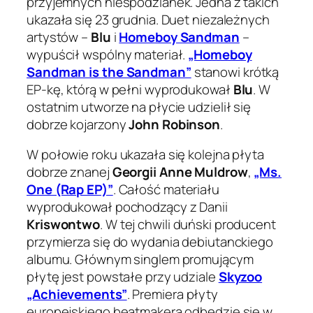
przyjemnych niespodzianek. Jedna z takich
ukazała się 23 grudnia. Duet niezależnych
artystów –
Blu
i
Homeboy Sandman
–
wypuścił wspólny materiał.
„Homeboy
Sandman is the Sandman”
stanowi krótką
EP-kę, którą w pełni wyprodukował
Blu
. W
ostatnim utworze na płycie udzielił się
dobrze kojarzony
John Robinson
.
W połowie roku ukazała się kolejna płyta
dobrze znanej
Georgii Anne Muldrow
,
„Ms.
One (Rap EP)”
. Całość materiału
wyprodukował pochodzący z Danii
Kriswontwo
. W tej chwili duński producent
przymierza się do wydania debiutanckiego
albumu. Głównym singlem promującym
płytę jest powstałe przy udziale
Skyzoo
„Achievements”
. Premiera płyty
europejskiego beatmakera odbędzie się w