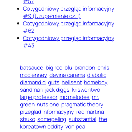
#57
Cotygodniowy przegląd informacyjny
#9 (Uzupełnienie cz. I)
Cotygodniowy przegląd informacyjny
#62
Cotygodniowy przegląd informacyjny
#43
batsauce
big rec
blu
brandon
chris
mcclenney
devine carama
diabolic
diamond d
guts
hellsent
homeboy
sandman
jack diggs
kriswontwo
large professor
mc melodee
mr.
green
nuts one
pragmatic theory
przeglad informacyjny
red martina
shuko
somepeling
substantial
the
koreatown oddity
von pea