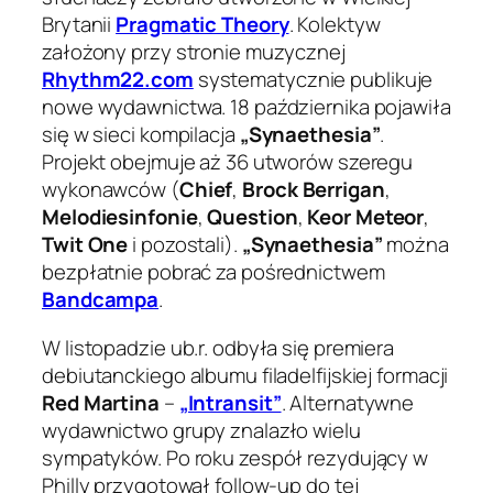
Brytanii
Pragmatic Theory
. Kolektyw
założony przy stronie muzycznej
Rhythm22.com
systematycznie publikuje
nowe wydawnictwa. 18 października pojawiła
się w sieci kompilacja
„Synaethesia”
.
Projekt obejmuje aż 36 utworów szeregu
wykonawców (
Chief
,
Brock Berrigan
,
Melodiesinfonie
,
Question
,
Keor Meteor
,
Twit One
i pozostali).
„Synaethesia”
można
bezpłatnie pobrać za pośrednictwem
Bandcampa
.
W listopadzie ub.r. odbyła się premiera
debiutanckiego albumu filadelfijskiej formacji
Red Martina
–
„Intransit”
. Alternatywne
wydawnictwo grupy znalazło wielu
sympatyków. Po roku zespół rezydujący w
Philly przygotował follow-up do tej