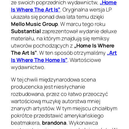
ze swoich poprzednich wydawnictw,
„Home
Is Where The Art Is”
. Oryginalna wersja LP
ukazała się ponad dwa lata temu dzięki
Mello Music Group
. W marcu tego roku
Substantial
zaprezentował wydanie
deluxe
materiału, na którym znajdują się remiksy
utworów pochodzących z
„Home Is Where
The Art Is”
. W ten sposób otrzymaliśmy
„Art
Is Where The Home Is”
. Wartościowe
wydawnictwo.
W tej chwili międzynarodowa scena
producencka jest niesłychanie
rozbudowana, przez co łatwo przeoczyć
wartościową muzykę autorstwa mniej
znanych artystów. W tym miejscu chciałbym
pokrótce przedstawić amerykańskiego
beatmakera,
brandona
. Wykonawca