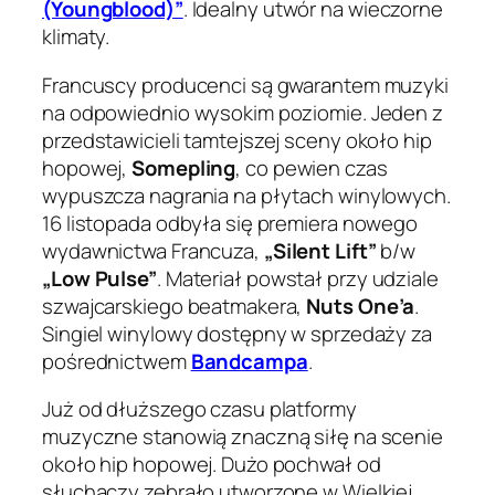
(Youngblood)”
. Idealny utwór na wieczorne
klimaty.
Francuscy producenci są gwarantem muzyki
na odpowiednio wysokim poziomie. Jeden z
przedstawicieli tamtejszej sceny około hip
hopowej,
Somepling
, co pewien czas
wypuszcza nagrania na płytach winylowych.
16 listopada odbyła się premiera nowego
wydawnictwa Francuza,
„Silent Lift”
b/w
„Low Pulse”
. Materiał powstał przy udziale
szwajcarskiego beatmakera,
Nuts One’a
.
Singiel winylowy dostępny w sprzedaży za
pośrednictwem
Bandcampa
.
Już od dłuższego czasu platformy
muzyczne stanowią znaczną siłę na scenie
około hip hopowej. Dużo pochwał od
słuchaczy zebrało utworzone w Wielkiej