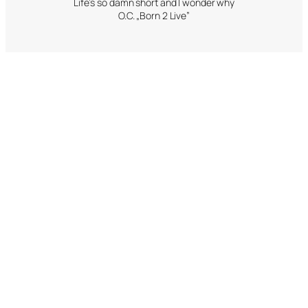
Life’s so damn short and I wonder why
O.C. „Born 2 Live”