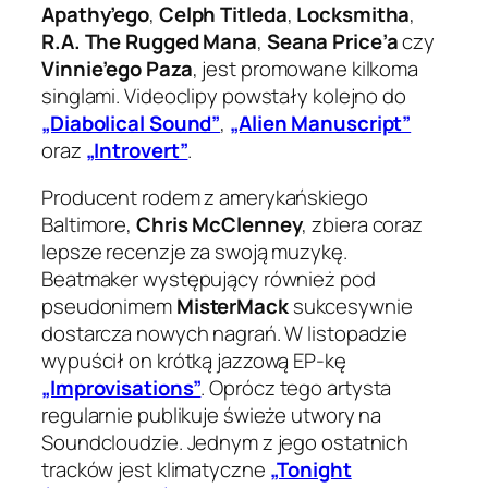
Apathy’ego
,
Celph Titleda
,
Locksmitha
,
R.A. The Rugged Mana
,
Seana Price’a
czy
Vinnie’ego Paza
, jest promowane kilkoma
singlami. Videoclipy powstały kolejno do
„Diabolical Sound”
,
„Alien Manuscript”
oraz
„Introvert”
.
Producent rodem z amerykańskiego
Baltimore,
Chris McClenney
, zbiera coraz
lepsze recenzje za swoją muzykę.
Beatmaker występujący również pod
pseudonimem
MisterMack
sukcesywnie
dostarcza nowych nagrań. W listopadzie
wypuścił on krótką jazzową EP-kę
„Improvisations”
. Oprócz tego artysta
regularnie publikuje świeże utwory na
Soundcloudzie. Jednym z jego ostatnich
tracków jest klimatyczne
„Tonight