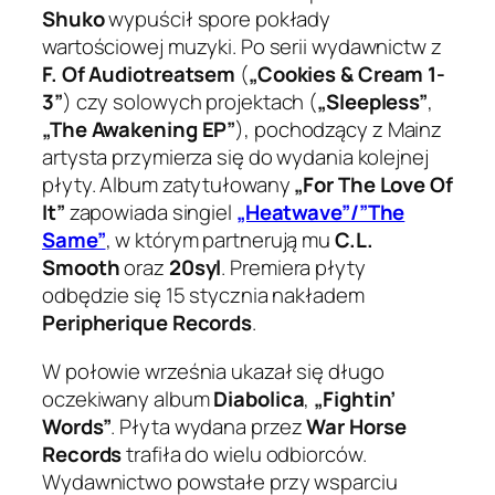
Shuko
wypuścił spore pokłady
wartościowej muzyki. Po serii wydawnictw z
F. Of Audiotreatsem
(
„Cookies & Cream 1-
3”
) czy solowych projektach (
„Sleepless”
,
„The Awakening EP”
), pochodzący z Mainz
artysta przymierza się do wydania kolejnej
płyty. Album zatytułowany
„For The Love Of
It”
zapowiada singiel
„Heatwave”/”The
Same”
, w którym partnerują mu
C.L.
Smooth
oraz
20syl
. Premiera płyty
odbędzie się 15 stycznia nakładem
Peripherique Records
.
W połowie września ukazał się długo
oczekiwany album
Diabolica
,
„Fightin’
Words”
. Płyta wydana przez
War Horse
Records
trafiła do wielu odbiorców.
Wydawnictwo powstałe przy wsparciu