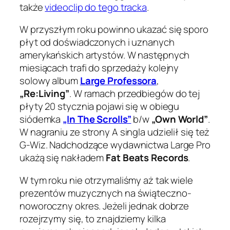
także
videoclip do tego tracka
.
W przyszłym roku powinno ukazać się sporo
płyt od doświadczonych i uznanych
amerykańskich artystów. W następnych
miesiącach trafi do sprzedaży kolejny
solowy album
Large Professora
,
„Re:Living”
. W ramach przedbiegów do tej
płyty 20 stycznia pojawi się w obiegu
siódemka
„In The Scrolls”
b/w
„Own World”
.
W nagraniu ze strony A singla udzielił się też
G-Wiz. Nadchodzące wydawnictwa Large Pro
ukażą się nakładem
Fat Beats Records
.
W tym roku nie otrzymaliśmy aż tak wiele
prezentów muzycznych na świąteczno-
noworoczny okres. Jeżeli jednak dobrze
rozejrzymy się, to znajdziemy kilka