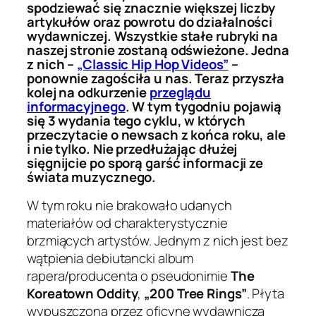
spodziewać się znacznie większej liczby
artykułów oraz powrotu do działalności
wydawniczej. Wszystkie stałe rubryki na
naszej stronie zostaną odświeżone. Jedna
z nich –
„Classic Hip Hop Videos”
–
ponownie zagościła u nas. Teraz przyszła
kolej na odkurzenie
przeglądu
informacyjnego
. W tym tygodniu pojawią
się 3 wydania tego cyklu, w których
przeczytacie o newsach z końca roku, ale
i nie tylko. Nie przedłużając dłużej
sięgnijcie po sporą garść informacji ze
świata muzycznego.
W tym roku nie brakowało udanych
materiałów od charakterystycznie
brzmiących artystów. Jednym z nich jest bez
wątpienia debiutancki album
rapera/producenta o pseudonimie
The
Koreatown Oddity
,
„200 Tree Rings”
. Płyta
wypuszczona przez oficynę wydawniczą