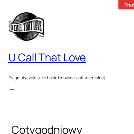
Przejdź
Tran
do
treści
U Call That Love
Pragmatycznie o hip hopie i muzyce instrumentalnej
Cotygodniowy