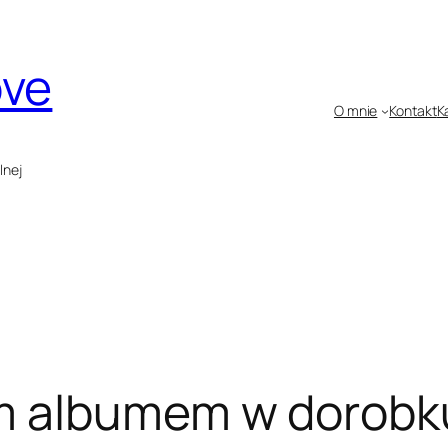
ove
O mnie
Kontakt
K
lnej
m albumem w dorobk