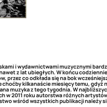
yskami i wydawnictwami muzycznymi bardzo 
nawet z lat ubiegłych. W końcu codziennie
pów, przez co odkłada się na bok wcześniejs
choćby kilkanaście miesięcy temu, gdyż n
na muzyka z tego tygodnia. W najbliższyc
ch w 2011 roku autorstwa różnych artystó
two wśród wszystkich publikacji należy s