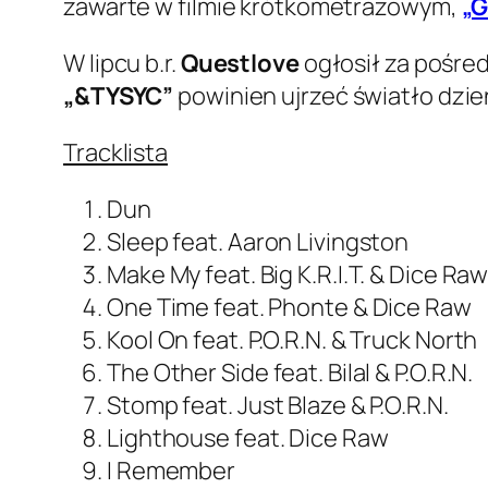
zawarte w filmie krótkometrażowym,
„G
W lipcu b.r.
Questlove
ogłosił za pośre
„&TYSYC”
powinien ujrzeć światło dzie
Tracklista
Dun
Sleep feat. Aaron Livingston
Make My feat. Big K.R.I.T. & Dice Ra
One Time feat. Phonte & Dice Raw
Kool On feat. P.O.R.N. & Truck North
The Other Side feat. Bilal & P.O.R.N.
Stomp feat. Just Blaze & P.O.R.N.
Lighthouse feat. Dice Raw
I Remember