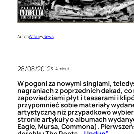
Autor:
Witalij
w
News
28/08/2012
3–4 minut
W pogoni za nowymi singlami, teled
nagraniach z poprzednich dekad, co 
zapowiedziami płyt i teaserami i kli
przypomnieć sobie materiały wydane 
artystyczną niż przypadkowo wybiera
stronie artykuły o albumach wydany
Eagle, Mursa, Commona). Pierwszeńs
dorobku The Roots,
„Undun”
.