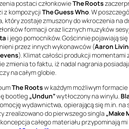
rzenia postaci członkowie
The Roots
zaczerpn
zi z kompozycji
The Guess Who
. W poszczegó
da, który zostaje zmuszony do wkroczenia na 
łonków formacji oraz licznych muzyków sesy
ta
i jego pomocników. Gościnnie pojawiają się
łnieni przez innych wykonawców (
Aaron Livi
tevens
). Klimat całości produkcji momentami
ie zmienia to faktu, iż nadal nagrania posiadaj
czy na całym globie.
lbum
The Roots
w każdym możliwym formacie (d
ię bootleg
„Undun”
wytłoczony na winylu.
Bl
omocję wydawnictwa, opierającą się m.in. na 
y zrealizowano do pierwszego singla
„Make 
 i koncepcja całego materiału przypominają m