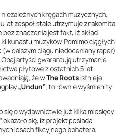
 i niezależnych kręgach muzycznych,
tu lat zespół stale utrzymuje znakomita
e bez znaczenia jest fakt, iż skład
upę kilkunastu muzyków. Pomimo ciągłych
t
(w dalszym ciągu niedoceniany raper)
 Obaj artyści gwarantują utrzymanie
ictwa płytowe z ostatnich 5 lat –
owadniają, że w
The Roots
istnieje
ongplay
„Undun”
, to równie wyśmienity
o się o wydawnictwie już kilka miesięcy
”
okazało się, iż projekt posiada
nych losach fikcyjnego bohatera,