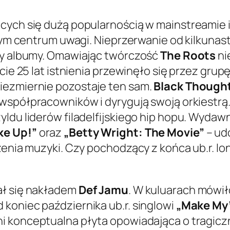
ących się dużą popularnością w mainstreamie
amym centrum uwagi. Nieprzerwanie od kilkunas
asy albumy. Omawiając twórczość
The Roots
ni
kcie 25 lat istnienia przewinęło się przez gr
iezmiernie pozostaje ten sam.
Black Though
 współpracowników i dyrygują swoją orkiestrą.
ldu liderów filadelfijskiego hip hopu. Wydawn
ke Up!”
oraz
„Betty Wright: The Movie”
– ud
zenia muzyki. Czy pochodzący z końca ub.r. l
ał się nakładem
Def Jamu
. W kuluarach mówił
koniec października ub.r. singlowi
„Make My
ni konceptualna płyta opowiadająca o tragicz