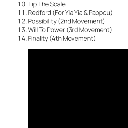
Tip The Scale
Redford (For Yia Yia & Pappou)
Possibility (2nd Movement)
Will To Power (3rd Movement)
Finality (4th Movement)