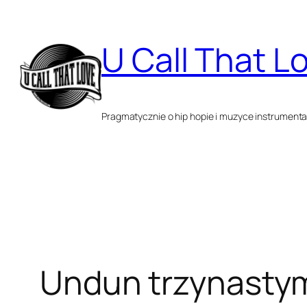
Przejdź
do
U Call That L
treści
Pragmatycznie o hip hopie i muzyce instrumenta
Undun trzynasty