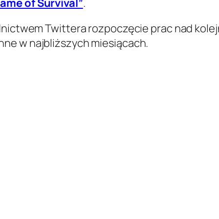
ame of Survival”
.
dnictwem Twittera rozpoczęcie prac nad kolej
nne w najbliższych miesiącach.
w