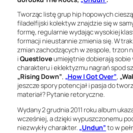
Tworząc listę grup hip hopowych ciesz
filadelfijski kolektyw znajdzie się w s
formę, regularnie wydając wysokiej kl
formacji nieustannie zmienia się. W tra
zmian zachodzących w zespole, trzon n
i
Questlove
umiejętnie dobierają sobie
charakteru i eklektyzmu nagrań spod szy
„Rising Down”
,
„How I Got Over”
,
„Wa
jeszcze spory potencjał i pasja do twor
materiał? Pytanie retoryczne.
Wydany 2 grudnia 2011 roku album ukaz
wcześniej, a dzięki wypuszczonemu pod 
niezwykły charakter.
„Undun”
to w peł