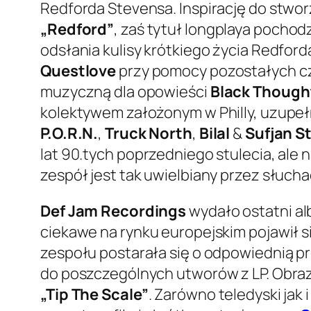
Redforda Stevensa. Inspirację do stwo
„Redford”
, zaś tytuł longplaya pochod
odsłania kulisy krótkiego życia Redfor
Questlove
przy pomocy pozostałych cz
muzyczną dla opowieści
Black Though
kolektywem założonym w Philly, uzupe
P.O.R.N.
,
Truck North
,
Bilal
&
Sufjan S
lat 90.tych poprzedniego stulecia, ale n
zespół jest tak uwielbiany przez słucha
Def Jam Recordings
wydało ostatni a
ciekawe na rynku europejskim pojawił s
zespołu postarała się o odpowiednią pr
do poszczególnych utworów z LP. Obraz
„Tip The Scale”
. Zarówno teledyski jak