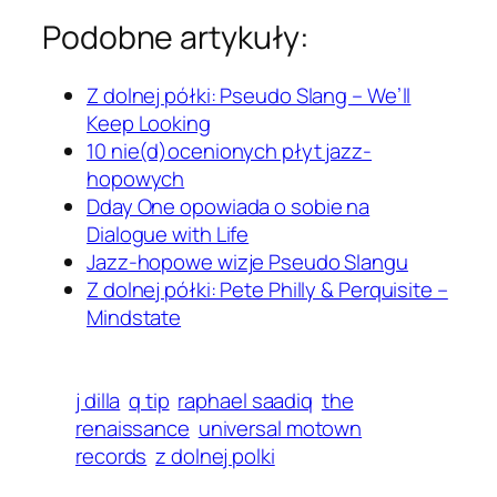
Podobne artykuły:
Z dolnej półki: Pseudo Slang – We’ll
Keep Looking
10 nie(d)ocenionych płyt jazz-
hopowych
Dday One opowiada o sobie na
Dialogue with Life
Jazz-hopowe wizje Pseudo Slangu
Z dolnej półki: Pete Philly & Perquisite –
Mindstate
j dilla
q tip
raphael saadiq
the
renaissance
universal motown
records
z dolnej polki