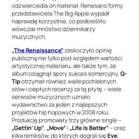
odzwierciedla on materiał. Renesans formy
przedstawiciela The Big Apple wypadł
naprawdę korzystnie, co podkreśliło
wówczas mnóstwo dziennikarzy
muzycznych.
„The Renaissance”
zaskoczyło opinię
publiczną nie tylko pod względem wartości
artystycznej materiału, ale także tym, że
album osiągnął spory sukces komercyjny.
Q-
Tip
otrzymał również wiele pochlebnych
słów i ciepłych recenzji za tę płytę – wiele
serwisów muzycznych uznało
wydawnictwo za jeden z najlepszych
projektów hip hopowych w 2008 roku.
Produkcję promowały trzy główne single –
„Gettin’ Up”
,
„Move”
i
„Life Is Better”
– oraz
kilka remiksów, do których dograli się
Eve
,