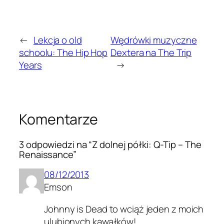
←
Lekcja o old
Wędrówki muzyczne
schoolu: The Hip Hop
Dextera na The Trip
Years
→
Komentarze
3 odpowiedzi na “Z dolnej półki: Q-Tip – The
Renaissance”
08/12/2013
Emson
Johnny is Dead to wciąż jeden z moich
ulubionych kawałków!