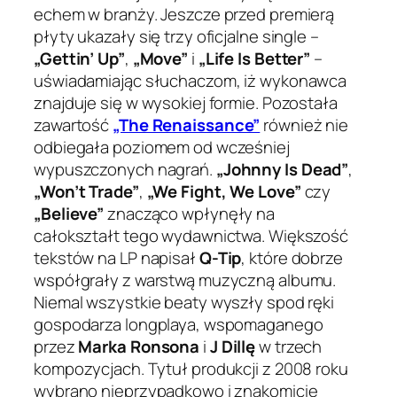
echem w branży. Jeszcze przed premierą
płyty ukazały się trzy oficjalne single –
„Gettin’ Up”
,
„Move”
i
„Life Is Better”
–
uświadamiając słuchaczom, iż wykonawca
znajduje się w wysokiej formie. Pozostała
zawartość
„The Renaissance”
również nie
odbiegała poziomem od wcześniej
wypuszczonych nagrań.
„Johnny Is Dead”
,
„Won’t Trade”
,
„We Fight, We Love”
czy
„Believe”
znacząco wpłynęły na
całokształt tego wydawnictwa. Większość
tekstów na LP napisał
Q-Tip
, które dobrze
współgrały z warstwą muzyczną albumu.
Niemal wszystkie beaty wyszły spod ręki
gospodarza longplaya, wspomaganego
przez
Marka Ronsona
i
J Dillę
w trzech
kompozycjach. Tytuł produkcji z 2008 roku
wybrano nieprzypadkowo i znakomicie