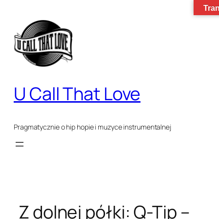
Tran
Przejdź
do
treści
U Call That Love
Pragmatycznie o hip hopie i muzyce instrumentalnej
Z dolnej półki: Q-Tip –