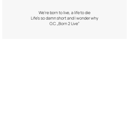
We’re born to live, a life to die
Life’s so damn short and I wonder why
O.C. „Born 2 Live”