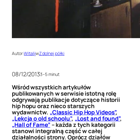
Autor:
Witalij
w
Z dolnej półki
08/12/2013
3–5 minut
Wśród wszystkich artykułów
publikowanych w serwisie istotną rolę
odgrywają publikacje dotyczące historii
hip hopu oraz nieco starszych
wydawnictw.
„Classic Hip Hop Videos”
,
„Lekcja o old schoolu”
,
„Lost and found”
,
„Hall of Fame”
– każda z tych kategorii
stanowi integralną część w całej
działalności strony. Oprócz działów