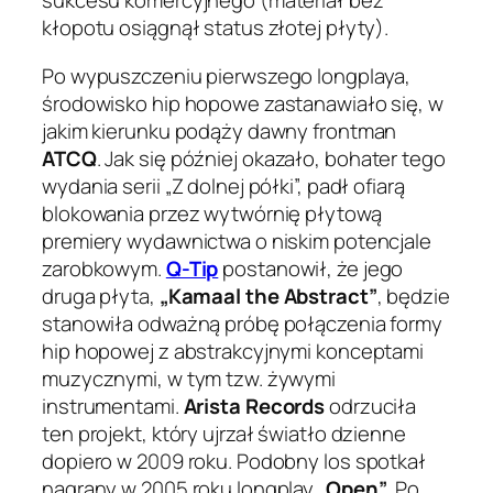
sukcesu komercyjnego (materiał bez
kłopotu osiągnął status złotej płyty).
Po wypuszczeniu pierwszego longplaya,
środowisko hip hopowe zastanawiało się, w
jakim kierunku podąży dawny frontman
ATCQ
. Jak się później okazało, bohater tego
wydania serii „Z dolnej półki”, padł ofiarą
blokowania przez wytwórnię płytową
premiery wydawnictwa o niskim potencjale
zarobkowym.
Q-Tip
postanowił, że jego
druga płyta,
„Kamaal the Abstract”
, będzie
stanowiła odważną próbę połączenia formy
hip hopowej z abstrakcyjnymi konceptami
muzycznymi, w tym tzw. żywymi
instrumentami.
Arista Records
odrzuciła
ten projekt, który ujrzał światło dzienne
dopiero w 2009 roku. Podobny los spotkał
nagrany w 2005 roku longplay
„Open”
. Po