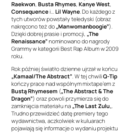
Raekwon
,
Busta Rhymes
,
Kanye West
,
Consequence
i…
Lil Wayne
. Do każdego z
tych utworów powstały teledyski (obraz
nakręcono też do
„Manwomanboogie”
).
Dzięki dobrej prasie i promocji,
„The
Renaissance”
nominowano do nagrody
Grammy w kategorii
Best Rap Album
w 2009
roku.
Rok później światło dzienne ujrzał w końcu
„Kamaal/The Abstract”
. W tej chwili
Q-Tip
kończy prace nad wspólnym mixtape’em z
Bustą Rhymesem
(
„The Abstract & The
Dragon”
) oraz powoli przymierza się do
zamknięcia materiału na
„The Last Zulu
„.
Trudno przewidzieć datę premiery tego
wydawnictwa, aczkolwiek w kuluarach
pojawiają się informacje o wydaniu projektu