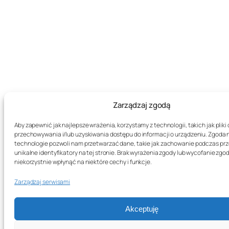
Zarządzaj zgodą
Aby zapewnić jak najlepsze wrażenia, korzystamy z technologii, takich jak pliki 
przechowywania i/lub uzyskiwania dostępu do informacji o urządzeniu. Zgoda 
technologie pozwoli nam przetwarzać dane, takie jak zachowanie podczas prz
unikalne identyfikatory na tej stronie. Brak wyrażenia zgody lub wycofanie zg
niekorzystnie wpłynąć na niektóre cechy i funkcje.
Zarządzaj serwisami
Akceptuję