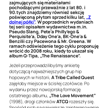
zajmujących się materiałami
pochodzącymi przeważnie z lat 80. i
90.tych znajdziemy również sekcję
poświęconą płytom sprzed kilku lat,
„Z
dolnej półki”
. W poprzednich wydaniach
tej serii opisałem wydawnictwa m.in.
Pseudo Slang, Pete’a Philly’ego &
Perquisite’a, Dday One’a, BK-One’a &
Benzilii czy Pacewona & Mr. Greena. W
ramach odświeżenie tego cyklu proponuję
wrócić do 2008 roku, kiedy to ukazał się
album Q-Tipa, „The Renaissance”.
Jeżeli przeprowadzilibyśmy ankietę
dotyczącą najważniejszych grup hip
hopowych w historii,
A Tribe Called Quest
zajęłoby miejsce w ścisłej czołówce. Po
wydaniu przez nowojorską formację
ostatniego albumu,
„The Love Movement”
(1998), drogi członków
ATCQ
rozeszły się.
Spośród nich na największe zainteresowanie