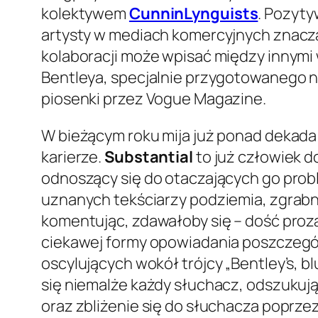
kolektywem
CunninLynguists
. Pozyty
artysty w mediach komercyjnych znaczą
kolaboracji może wpisać między innymi
Bentleya, specjalnie przygotowanego n
piosenki przez Vogue Magazine.
W bieżącym roku mija już ponad dekada 
karierze.
Substantial
to już człowiek do
odnoszący się do otaczających go prob
uznanych tekściarzy podziemia, zgrabn
komentując, zdawałoby się – dość proza
ciekawej formy opowiadania poszczegól
oscylujących wokół trójcy „Bentley’s, b
się niemalże każdy słuchacz, odszukuj
oraz zbliżenie się do słuchacza poprzez