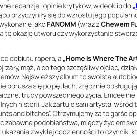
wne recenzje i opinie krytyków, wideoklip do
„
co przyczyniły się do wzrostu jego popularn
 wykonanie jako
FANOMM
(wraz z
Chewem F
a tę okazję utworu czy wykorzystanie stworz
od debiutu rapera, a
„Home Is Where The Art
jrzały, mąż, a do tego szczęśliwy ojciec, dzia
lemów. Najświeższy album to swoista autobio
ie porusza się po pętlach, zręcznie posługu
iczne, trudy powszedniego życia, Emcee nie u
nych historii. Jak żartuje sam artysta, wśr
lunts and bitches”. Otrzymujemy za to garść o
ąc zabawne podobieństwa, między życiem swoim
 ukazanie zwykłej codzienności to czynnik, kt