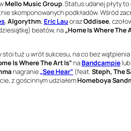
 w
Mello Music Group
. Status udanej płyty t
ietnie skomponowanych podkładów. Wśród za
es
,
Algorythm
,
Eric Lau
oraz
Oddisee
, czoło
dziesiątkę) beatów, na
„Home Is Where The Ar
y stoi tuż u wrót sukcesu, na co bez wątpienia
me Is Where The Art Is”
na
Bandcampie
lu
thma
nagranie
„See Hear”
(feat.
Steph, The 
płycie, z gościnnym udziałem
Homeboya Sand