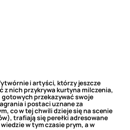
twórnie i artyści, którzy jeszcze
z nich przykrywa kurtyna milczenia,
zy, gotowych przekazywać swoje
grania i postaci uznane za
, co w tej chwili dzieje się na scenie
w), trafiają się perełki adresowane
iedzie w tym czasie prym, a w