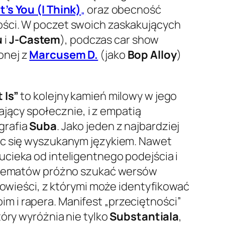
It’s You (I Think)
„
oraz obecność
ości. W poczet swoich zaskakujących
u
i
J-Castem
), podczas car show
onej z
Marcusem D.
(jako
Bop Alloy
)
 Is”
to kolejny kamień milowy w jego
łający społecznie, i z empatią
grafia
Suba
. Jako jeden z najbardziej
jąc się wyszukanym językiem. Nawet
cieka od inteligentnego podejścia i
ód tematów próżno szukać wersów
powieści, z którymi może identyfikować
 i rapera. Manifest „przeciętności”
óry wyróżnia nie tylko
Substantiala
,