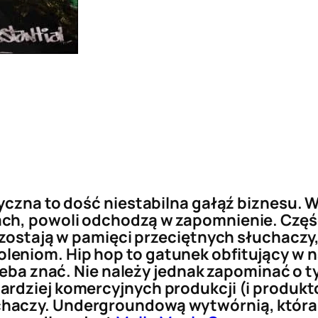
yczna to dość niestabilna gałąź biznesu. Wy
ch, powoli odchodzą w zapomnienie. Część 
pozostają w pamięci przeciętnych słuchac
niom. Hip hop to gatunek obfitujący w na
zeba znać. Nie należy jednak zapominać o tym
rdziej komercyjnych produkcji (i produktó
aczy. Undergroundową wytwórnią, która w