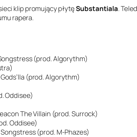
 sieci klip promujący płytę
Substantiala
. Tele
umu rapera.
Songstress (prod. Algorythm)
stra)
Gods’lla (prod. Algorythm)
d. Oddisee)
eacon The Villain (prod. Surrock)
rod. Oddisee)
c Songstress (prod. M-Phazes)